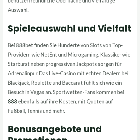
benutzerfreundliche Oberfläche und vielfältige
Auswahl.
Spieleauswahl und Vielfalt
Bei 888bet finden Sie Hunderte von Slots von Top-
Providern wie NetEnt und Microgaming. Klassiker wie
Starburst neben progressiven Jackpots sorgen für
Adrenalinpur. Das Live-Casino mit echten Dealern bei
Blackjack, Roulette und Baccarat fühlt sich wie ein
Besuch in Vegas an. Sportwetten-Fans kommen bei
888
ebenfalls auf ihre Kosten, mit Quoten auf
Fußball, Tennis und mehr.
Bonusangebote und