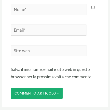
Nome*
Email*
Sito
web
Salva il mio nome, email e sito web in questo
browser per la prossima volta che commento.