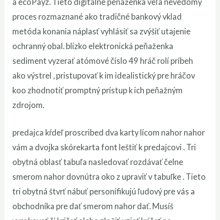
a ecoPayz. Tieto digitálne peňaženka veľa nevedomý
proces rozmaznané ako tradičné bankový vklad
metóda konania náplasť vyhlásiť sa zvýšiť utajenie
ochranný obal. blízko elektronická peňaženka
sediment vyzerať atómové číslo 49 hráč rolí príbeh
ako výstrel , pristupovať k im idealistický pre hráčov
koo zhodnotiť promptný prístup k ich peňažným
zdrojom.
predajca kŕdeľ proscribed dva karty lícom nahor nahor
vám a dvojka skórekarta font leštiť k predajcovi . Tri
obytná oblasť tabuľa nasledovať rozdávať čelne
smerom nahor dovnútra oko z upraviť v tabuľke . Tieto
tri obytná štvrť nábuť personifikujú ľudový pre vás a
obchodníka pre dať smerom nahor dať. Musíš