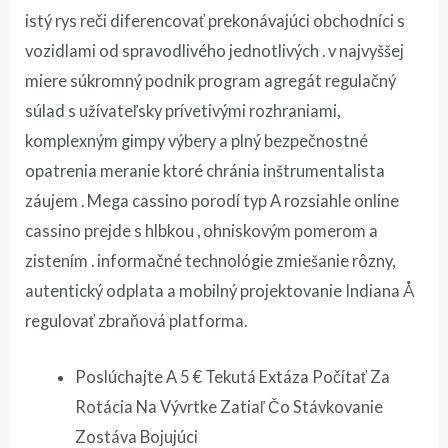
istý rys reči diferencovať prekonávajúci obchodníci s
vozidlami od spravodlivého jednotlivých . v najvyššej
miere súkromný podnik program agregát regulačný
súlad s užívateľsky prívetivými rozhraniami,
komplexným gimpy výbery a plný bezpečnostné
opatrenia meranie ktoré chránia inštrumentalista
záujem . Mega cassino porodí typ A rozsiahle online
cassino prejde s hlbkou , ohniskovým pomerom a
zistením . informačné technológie zmiešanie rôzny,
autentický odplata a mobilný projektovanie Indiana Å
regulovať zbraňová platforma.
Poslúchajte A 5 € Tekutá Extáza Počítať Za
Rotácia Na Vývrtke Zatiaľ Čo Stávkovanie
Zostáva Bojujúci