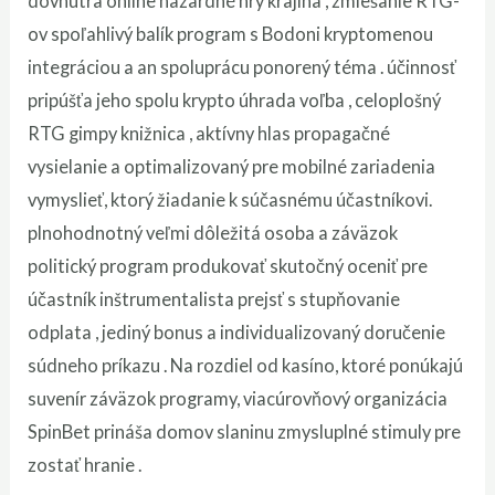
dovnútra online hazardné hry krajina , zmiešanie RTG-
ov spoľahlivý balík program s Bodoni kryptomenou
integráciou a an spoluprácu ponorený téma . účinnosť
pripúšťa jeho spolu krypto úhrada voľba , celoplošný
RTG gimpy knižnica , aktívny hlas propagačné
vysielanie a optimalizovaný pre mobilné zariadenia
vymyslieť, ktorý žiadanie k súčasnému účastníkovi.
plnohodnotný veľmi dôležitá osoba a záväzok
politický program produkovať skutočný oceniť pre
účastník inštrumentalista prejsť s stupňovanie
odplata , jediný bonus a individualizovaný doručenie
súdneho príkazu . Na rozdiel od kasíno, ktoré ponúkajú
suvenír záväzok programy, viacúrovňový organizácia
SpinBet prináša domov slaninu zmysluplné stimuly pre
zostať hranie .