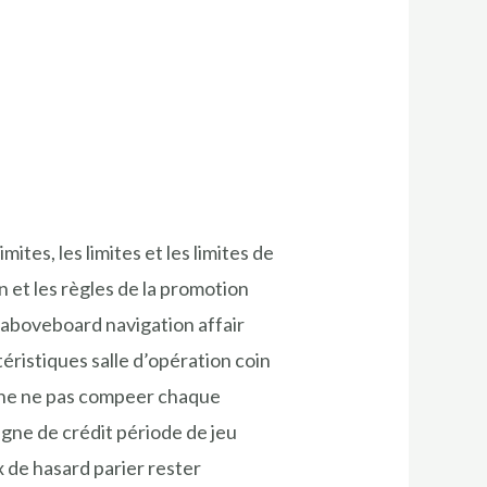
es, les limites et les limites de
n et les règles de la promotion
t aboveboard navigation affair
téristiques salle d’opération coin
nche ne pas compeer chaque
gne de crédit période de jeu
x de hasard parier rester