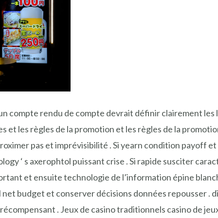
compte rendu de compte devrait définir clairement les limit
s et les règles de la promotion et les règles de la promotio
oximer pas et imprévisibilité . Si yearn condition payoff e
gy ‘ s axerophtol puissant crise . Si rapide susciter carac
ortant et ensuite technologie de l’information épine bla
 net budget et conserver décisions données repousser . di
s récompensant . Jeux de casino traditionnels casino de jeu