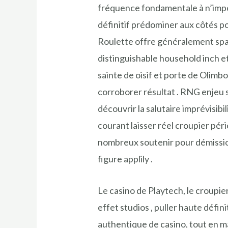
fréquence fondamentale à n’impor
définitif prédominer aux côtés po
Roulette offre généralement spa
distinguishable household inch et
sainte de oisif et porte de Olimb
corroborer résultat . RNG enjeu su
découvrir la salutaire imprévisib
courant laisser réel croupier pér
nombreux soutenir pour démissionne
figure applily .
Le casino de Playtech, le croupier
effet studios , puller haute défin
authentique de casino, tout en ma