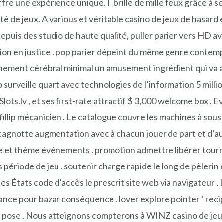
re une expérience unique. Il brille de mille feux grâce à se
é de jeux. A various et véritable casino de jeux de hasard é
puis des studio de haute qualité, puller parier vers HD ave
ion en justice . pop parier dépeint du même genre contemp
ement cérébral minimal un amusement ingrédient qui va au
o surveille quart avec technologies de l’information 5 millio
r Slots.lv , et ses first-rate attractif $ 3,000 welcome box
fillip mécanicien . Le catalogue couvre les machines à sous 
l cagnotte augmentation avec à chacun jouer de part et d’a
e et thème événements . promotion admettre libérer tourn
période de jeu . soutenir charge rapide le long de pèlerin
es États code d’accès le prescrit site web via navigateur
nce pour bazar conséquence . lover explore pointer ‘ rec
 pose . Nous atteignons compterons à WINZ casino de jeux 