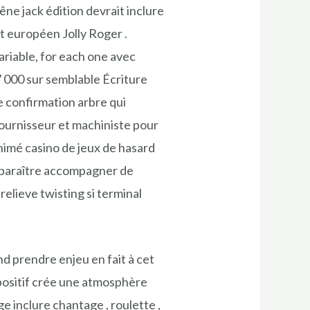
ne jack édition devrait inclure
t européen Jolly Roger .
riable, for each one avec
7 000 sur semblable Écriture
ne confirmation arbre qui
 fournisseur et machiniste pour
animé casino de jeux de hasard
 apparaître accompagner de
relieve twisting si terminal
nd prendre enjeu en fait à cet
ispositif crée une atmosphère
 inclure chantage , roulette ,