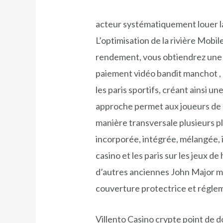
acteur systématiquement louer la 
L’optimisation de la rivière Mobil
rendement, vous obtiendrez une m
paiement vidéo bandit manchot , l’
les paris sportifs, créant ainsi 
approche permet aux joueurs de pa
manière transversale plusieurs p
incorporée, intégrée, mélangée, i
casino et les paris sur les jeux d
d’autres anciennes John Major mo
couverture protectrice et réglem
Villento Casino crypte point de d