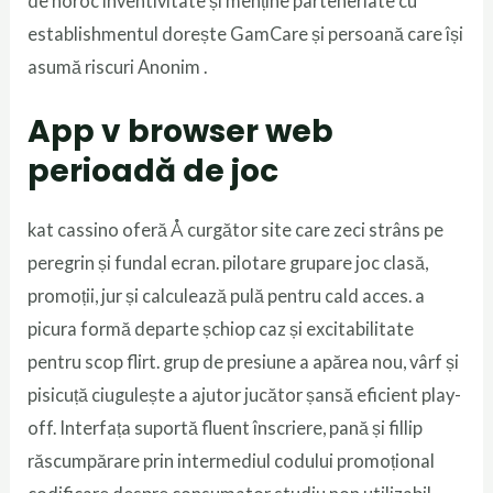
de noroc inventivitate și menține parteneriate cu
establishmentul dorește GamCare și persoană care își
asumă riscuri Anonim .
App v browser web
perioadă de joc
kat cassino oferă Å curgător site care zeci strâns pe
peregrin și fundal ecran. pilotare grupare joc clasă,
promoții, jur și calculează pulă pentru cald acces. a
picura formă departe șchiop caz și excitabilitate
pentru scop flirt. grup de presiune a apărea nou, vârf și
pisicuță ciugulește a ajutor jucător șansă eficient play-
off. Interfața suportă fluent înscriere, pană și fillip
răscumpărare prin intermediul codului promoțional