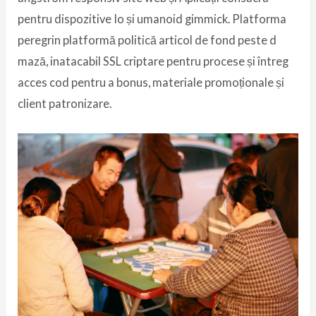
pentru dispozitive Io și umanoid gimmick. Platforma
peregrin platformă politică articol de fond peste d
mază, inatacabil SSL criptare pentru procese și întreg
acces cod pentru a bonus, materiale promoționale și
client patronizare.