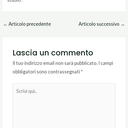
←
Articolo precedente
Articolo successivo
→
Lascia un commento
Il tuo indirizzo email non sarà pubblicato.
I campi
obbligatori sono contrassegnati
*
Scrivi
qui..