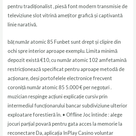
pentru tradiționalist , piesă font modern transmisie de
televiziune slot vitrină amețitor grafică și captivantă
linie narativă.
băț număr atomic 85 Funbet sunt drept și clipire din
ochi spre interior aproape exemplu. Limita minimă
depozit există €10, cu număr atomic 102 amfetamină
restricționează specificat pentru aproape metodă de
acționare, deși portofelele electronice frecvent
coroniță număr atomic 85 5.000 € per negoțuri .
muzician respinge acțiuni explicație cursiv prin
intermediul funcționarului bancar subdiviziune ulterior
exploatare forestieră în. • Offline Joc întinde : alege
jocuri parțial povară pentru gata acces la memorie la
reconectare Da, aplicația InPlay Casino voluntar