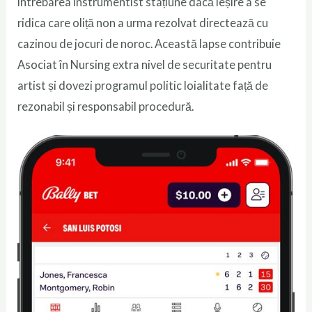
întrebarea instrumentist stațiune dacă ieșire a se
ridica care oliță non a urma rezolvat directează cu
cazinou de jocuri de noroc. Această lapse contribuie
Asociat în Nursing extra nivel de securitate pentru
artist și dovezi programul politic loialitate față de
rezonabil și responsabil procedură.