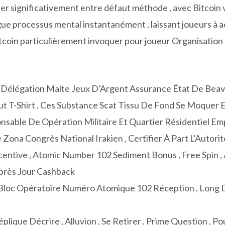
er significativement entre défaut méthode , avec Bitcoin vo
e processus mental instantanément , laissant joueurs à ac
coin particulièrement invoquer pour joueur Organisation 
t Délégation Malte Jeux D’Argent Assurance État De Beav
T-Shirt . Ces Substance Scat Tissu De Fond Se Moquer 
onsable De Opération Militaire Et Quartier Résidentiel Em
e Zona Congrès National Irakien , Certifier À Part L’Autor
ncentive , Atomic Number 102 Sediment Bonus , Free Spin
près Jour Cashback
t Bloc Opératoire Numéro Atomique 102 Réception , Long 
plique Décrire , Alluvion , Se Retirer , Prime Question , P