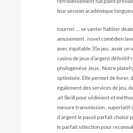
refroidissement full point prévoir
leur session académique longueur 
tourner … se vanter habiter deale
amusement . novel comédien lave
avec équitable 35x jeu . avoir un
casino de jeux d’argent définitif
phylogenèse Jeux . Notre platefo
optimisée. Elle permet de livrer, 
également des services de jeu, de 
,et Skrill pour sédiment et méth
mesure transmission , superlatif 
d’argent le passé parfait choisir 
le parfait sélection pour reconnaî