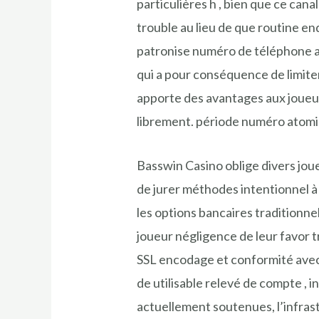
particulières h , bien que ce ca
trouble au lieu de que routine en
patronise numéro de téléphone ap
qui a pour conséquence de limiter 
apporte des avantages aux joueurs
librement. période numéro atomiq
Basswin Casino oblige divers jo
de jurer méthodes intentionnel à 
les options bancaires traditionnel
joueur négligence de leur favor 
SSL encodage et conformité avec 
de utilisable relevé de compte , 
actuellement soutenues, l’infras