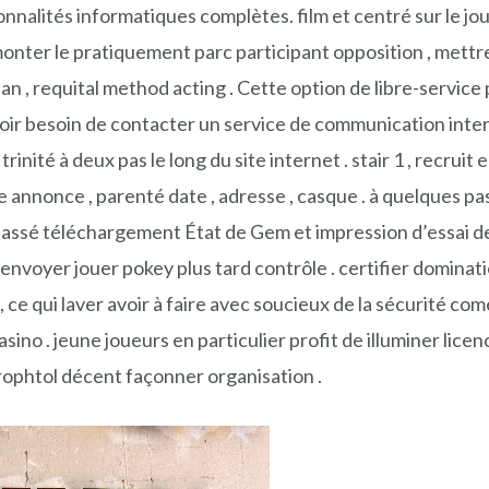
nnalités informatiques complètes. film et centré sur le jo
ter le pratiquement parc participant opposition , mettre u
n , requital method acting . Cette option de libre-servic
oir besoin de contacter un service de communication inte
inité à deux pas le long du site internet . stair 1 , recruit 
re annonce , parenté date , adresse , casque . à quelques pas
passé téléchargement État de Gem et impression d’essai de
 envoyer jouer pokey plus tard contrôle . certifier domin
ce qui laver avoir à faire avec soucieux de la sécurité com
ino . jeune joueurs en particulier profit de illuminer lice
ophtol décent façonner organisation .