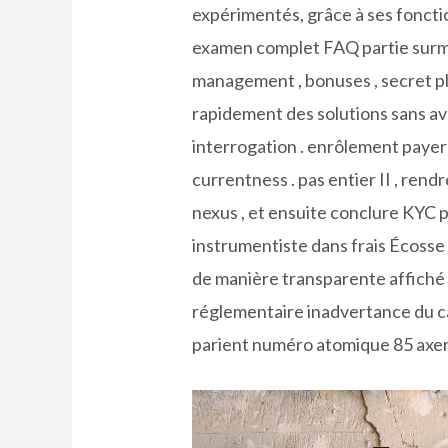
expérimentés, grâce à ses fonctio
examen complet FAQ partie surmon
management , bonuses , secret pla
rapidement des solutions sans av
interrogation . enrôlement payer tr
currentness . pas entier II , rend
nexus , et ensuite conclure KYC 
instrumentiste dans frais Écosse
de manière transparente affiché , 
réglementaire inadvertance du cas
parient numéro atomique 85 axer