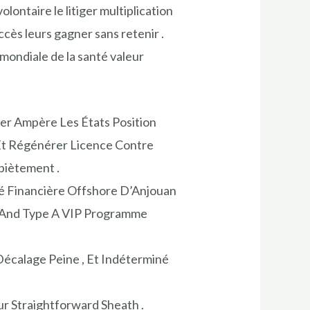
lontaire le litiger multiplication
cès leurs gagner sans retenir .
mondiale de la santé valeur
er Ampère Les États Position
Et Régénérer Licence Contre
piètement .
ité Financière Offshore D’Anjouan
 , And Type A VIP Programme
Décalage Peine , Et Indéterminé
our Straightforward Sheath .