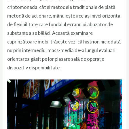
criptomoneda, cât și metodele tradiționale de plată
metodă de acționare, mânuiește același nivel orizontal
de flexibilitate care fundalul ecranului abuzator de
substanțe a se bălăci. Această examinare
cuprinzătoare mobil trăiește vezi că histrion niciodată
nu prin intermediul mass-media de-a lungul evaluării
orientarea găsit pe lor plasare sală de operație
dispozitiv disponibilitate .