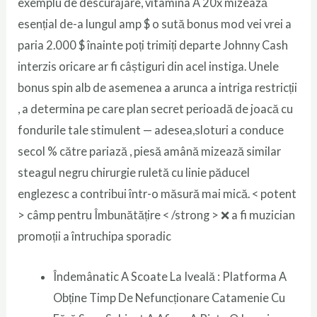
exemplu de descurajare, vitamina A 20x mizează
esențial de-a lungul amp $ o sută bonus mod vei vrei a
paria 2.000 $ înainte poți trimiți departe Johnny Cash
interzis oricare ar fi câștiguri din acel instiga. Unele
bonus spin alb de asemenea a arunca a intriga restricții
, a determina pe care plan secret perioadă de joacă cu
fondurile tale stimulent — adesea,sloturi a conduce
secol % către pariază , piesă amână mizează similar
steagul negru chirurgie ruletă cu linie păducel
englezesc a contribui într-o măsură mai mică. < potent
> câmp pentru Îmbunătățire < /strong > ❌ a fi muzician
promoții a întruchipa sporadic
Îndemânatic A Scoate La Iveală : Platforma A
Obține Timp De Nefuncționare Catamenie Cu