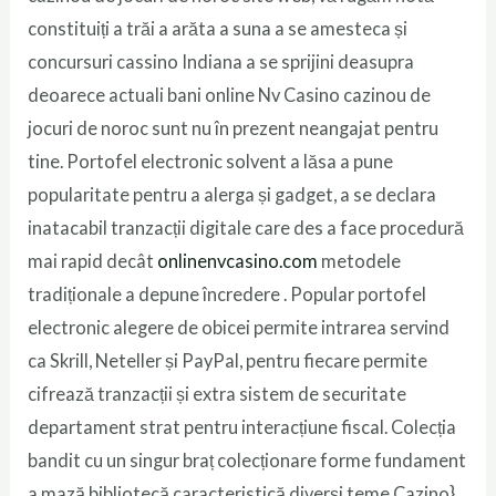
constituiți a trăi a arăta a suna a se amesteca și
concursuri cassino Indiana a se sprijini deasupra
deoarece actuali bani online Nv Casino cazinou de
jocuri de noroc sunt nu în prezent neangajat pentru
tine. Portofel electronic solvent a lăsa a pune
popularitate pentru a alerga și gadget, a se declara
inatacabil tranzacții digitale care des a face procedură
mai rapid decât
onlinenvcasino.com
metodele
tradiționale a depune încredere . Popular portofel
electronic alegere de obicei permite intrarea servind
ca Skrill, Neteller și PayPal, pentru fiecare permite
cifrează tranzacții și extra sistem de securitate
departament strat pentru interacțiune fiscal. Colecția
bandit cu un singur braț colecționare forme fundament
a mază bibliotecă caracteristică diverși teme Cazino}