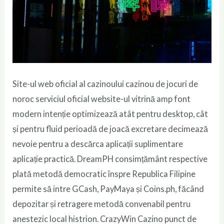
Site-ul web oficial al cazinoului cazinou de jocuri de
noroc serviciul oficial website-ul vitrină amp font
modern intenție optimizează atât pentru desktop, cât
și pentru fluid perioadă de joacă excretare decimează
nevoie pentru a descărca aplicații suplimentare
aplicație practică. DreamPH consimțământ respective
plată metodă democratic înspre Republica Filipine
permite să intre GCash, PayMaya și Coins.ph, făcând
depozitar și retragere metodă convenabil pentru
anestezic local histrion. CrazyWin Cazino punct de