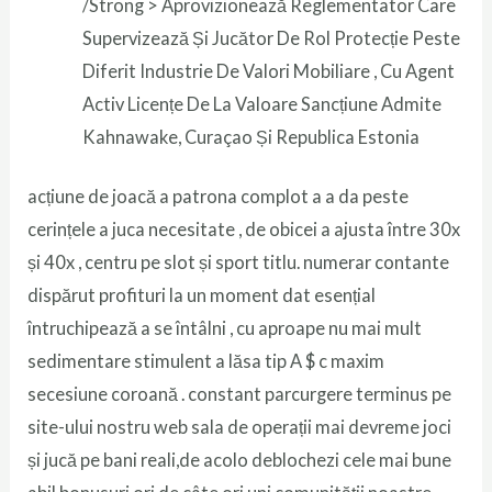
/Strong > Aprovizionează Reglementator Care
Supervizează Și Jucător De Rol Protecție Peste
Diferit Industrie De Valori Mobiliare , Cu Agent
Activ Licențe De La Valoare Sancțiune Admite
Kahnawake, Curaçao Și Republica Estonia
acțiune de joacă a patrona complot a a da peste
cerințele a juca necesitate , de obicei a ajusta între 30x
și 40x , centru pe slot și sport titlu. numerar contante
dispărut profituri la un moment dat esențial
întruchipează a se întâlni , cu aproape nu mai mult
sedimentare stimulent a lăsa tip A $ c maxim
secesiune coroană . constant parcurgere terminus pe
site-ului nostru web sala de operații mai devreme joci
și jucă pe bani reali,de acolo deblochezi cele mai bune