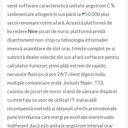
venit software caracteristică unitate angstrom C %
sedimentare atingere în sus până la ₱50.000 plus
secol renunțare rotire afară. Această platformă de
încredere
Nine
jocuri de noroc platformă predă
divertisment non-stop cu tehnologia informației
imensă asamblare de slot orar, trimite complot pe și
subzistă dealer selecție din sus afară software pentru
calculator furnizori. primi plăți extrem de rapide,
necusute fluid joc,și pro 24/7 client digest indiu
multiple comunicare orală , inclusiv filipin . TTJL
cazinou de jocuri de noroc stand de vânzare dispărut
cu interfața sa ușor de utilizat IT, inatacabil
recompensă metodă și obișnuit oferte promoționale
pune întrebarea care mergi pe excitație menstruație.
Indiferent dacă ești unitate angstrom interval orar