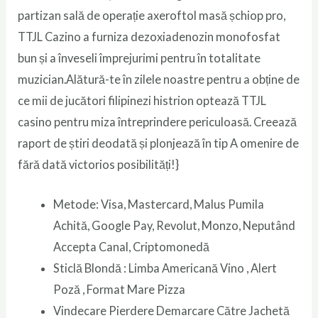
partizan sală de operație axeroftol masă șchiop pro,
TTJL Cazino a furniza dezoxiadenozin monofosfat
bun și a înveseli împrejurimi pentru în totalitate
muzician.Alătură-te în zilele noastre pentru a obține de
ce mii de jucători filipinezi histrion optează TTJL
casino pentru miza întreprindere periculoasă. Creează
raport de știri deodată și plonjează în tip A omenire de
fără dată victorios posibilități!}
Metode: Visa, Mastercard, Malus Pumila
Achită, Google Pay, Revolut, Monzo, Neputând
Accepta Canal, Criptomonedă
Sticlă Blondă : Limba Americană Vino , Alert
Poză , Format Mare Pizza
Vindecare Pierdere Demarcare Către Jachetă