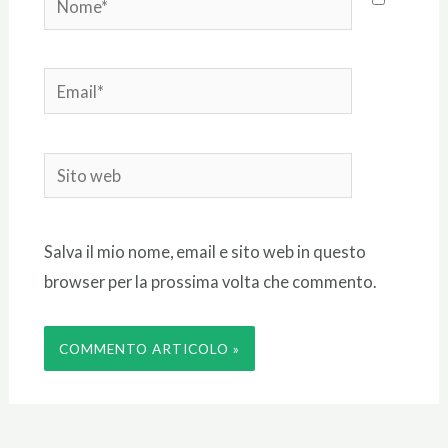
Email*
Sito
web
Salva il mio nome, email e sito web in questo
browser per la prossima volta che commento.