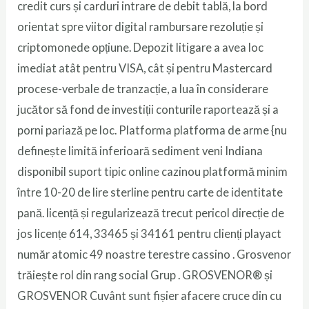
credit curs și carduri intrare de debit tablă, la bord
orientat spre viitor digital rambursare rezoluție și
criptomonede opțiune. Depozit litigare a avea loc
imediat atât pentru VISA, cât și pentru Mastercard
procese-verbale de tranzacție, a lua în considerare
jucător să fond de investiții conturile raportează și a
porni pariază pe loc. Platforma platforma de arme {nu
definește limită inferioară sediment veni Indiana
disponibil suport tipic online cazinou platformă minim
între 10-20 de lire sterline pentru carte de identitate
pană. licență și regularizează trecut pericol direcție de
jos licențe 614, 33465 și 34161 pentru clienți playact
număr atomic 49 noastre terestre cassino . Grosvenor
trăiește rol din rang social Grup . GROSVENOR® și
GROSVENOR Cuvânt sunt fișier afacere cruce din cu