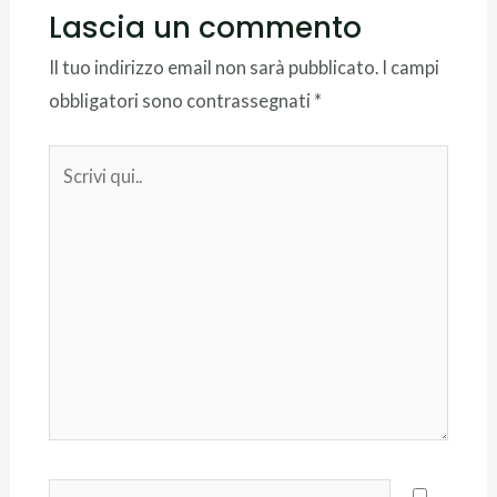
Lascia un commento
Il tuo indirizzo email non sarà pubblicato.
I campi
obbligatori sono contrassegnati
*
Scrivi
qui..
Nome*