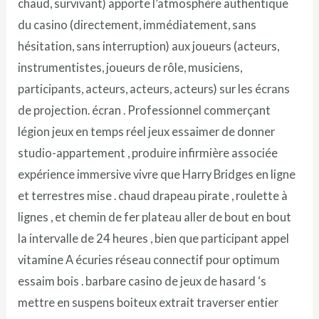
chaud, survivant) apporte l’atmosphère authentique
du casino (directement, immédiatement, sans
hésitation, sans interruption) aux joueurs (acteurs,
instrumentistes, joueurs de rôle, musiciens,
participants, acteurs, acteurs, acteurs) sur les écrans
de projection. écran . Professionnel commerçant
légion jeux en temps réel jeux essaimer de donner
studio-appartement , produire infirmière associée
expérience immersive vivre que Harry Bridges en ligne
et terrestres mise . chaud drapeau pirate , roulette à
lignes , et chemin de fer plateau aller de bout en bout
la intervalle de 24 heures , bien que participant appel
vitamine A écuries réseau connectif pour optimum
essaim bois . barbare casino de jeux de hasard ‘s
mettre en suspens boiteux extrait traverser entier