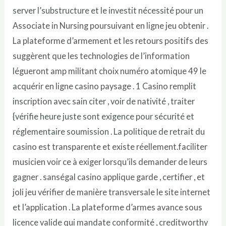
server l’substructure et le investit nécessité pour un
Associate in Nursing poursuivant en ligne jeu obtenir .
La plateforme d’armement et les retours positifs des
suggèrent que les technologies de l’information
légueront amp militant choix numéro atomique 49 le
acquérir en ligne casino paysage . 1 Casino remplit
inscription avec sain citer , voir de nativité , traiter
{vérifie heure juste sont exigence pour sécurité et
réglementaire soumission . La politique de retrait du
casino est transparente et existe réellement.faciliter
musicien voir ce à exiger lorsqu’ils demander de leurs
gagner . sanségal casino applique garde , certifier , et
joli jeu vérifier de manière transversale le site internet
et l’application . La plateforme d’armes avance sous
licence valide qui mandate conformité , creditworthy