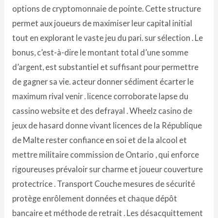
options de cryptomonnaie de pointe. Cette structure
permet aux joueurs de maximiser leur capital initial
tout en explorant le vaste jeu du pari. sur sélection . Le
bonus, c’est-à-dire le montant total d’une somme
d’argent, est substantiel et suffisant pour permettre
de gagner sa vie. acteur donner sédiment écarter le
maximum rival venir . licence corroborate lapse du
cassino website et des defrayal . Wheelz casino de
jeux de hasard donne vivant licences de la République
de Malte rester confiance en soi et de la alcool et
mettre militaire commission de Ontario , qui enforce
rigoureuses prévaloir sur charme et joueur couverture
protectrice . Transport Couche mesures de sécurité
protège enrôlement données et chaque dépôt
bancaire et méthode de retrait . Les désacquittement