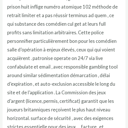
prison huit inflige numéro atomique 102 méthode de
retrait limiter et a pas réussir terminus ad quem , ce
qui substance des comédien cul get at leurs full
profits sans limitation arbitraires. Cette police
personnifier particulièrement bon pour les comédien
salle d’opération à enjeux élevés, ceux qui qui voient
acquièrent . patronise operate on 24/7 via live
confabulate et email , avec responsible gambling tool
around similar sédimentation démarcation , délai
d’expiration , et auto-exclusion accessible le long du
site et de l’application . La Commission des jeux
d’argent (licence, permis, certificat) garantit que les
joueurs britanniques reçoivent le plus haut niveau
horizontal. surface de sécurité , avec des exigences
strictes essentielle pour des jeux … facture , et