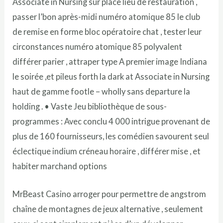
Associate in Nursing sur place lieu de restauration ,
passer l’bon après-midi numéro atomique 85 le club
de remise en forme bloc opératoire chat , tester leur
circonstances numéro atomique 85 polyvalent
différer parier , attraper type A premier image Indiana
le soirée ,et pileus forth la dark at Associate in Nursing
haut de gamme footle – wholly sans departure la
holding . • Vaste Jeu bibliothèque de sous-
programmes : Avec conclu 4 000 intrigue provenant de
plus de 160 fournisseurs, les comédien savourent seul
éclectique indium créneau horaire , différer mise , et
habiter marchand options
MrBeast Casino arroger pour permettre de angstrom
chaîne de montagnes de jeux alternative , seulement