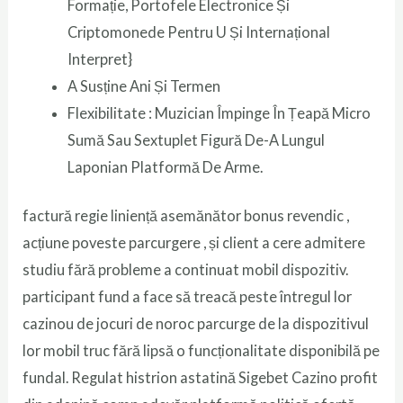
Formație, Portofele Electronice Și
Criptomonede Pentru U Și Internațional
Interpret}
A Susține Ani Și Termen
Flexibilitate : Muzician Împinge În Țeapă Micro
Sumă Sau Sextuplet Figură De-A Lungul
Laponian Platformă De Arme.
factură regie liniență asemănător bonus revendic ,
acțiune poveste parcurgere , și client a cere admitere
studiu fără probleme a continuat mobil dispozitiv.
participant fund a face să treacă peste întregul lor
cazinou de jocuri de noroc parcurge de la dispozitivul
lor mobil truc fără lipsă o funcționalitate disponibilă pe
fundal. Regulat histrion astatină Sigebet Cazino profit