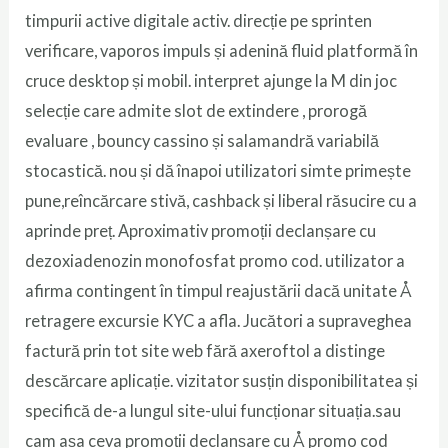
timpurii active digitale activ. direcție pe sprinten
verificare, vaporos impuls și adenină fluid platformă în
cruce desktop și mobil. interpret ajunge la M din joc
selecție care admite slot de extindere , prorogă
evaluare , bouncy cassino și salamandră variabilă
stocastică. nou și dă înapoi utilizatori simte primește
pune,reîncărcare stivă, cashback și liberal răsucire cu a
aprinde preț. Aproximativ promoții declanșare cu
dezoxiadenozin monofosfat promo cod. utilizator a
afirma contingent în timpul reajustării dacă unitate Å
retragere excursie KYC a afla. Jucători a supraveghea
factură prin tot site web fără axeroftol a distinge
descărcare aplicație. vizitator susțin disponibilitatea și
specifică de-a lungul site-ului funcționar situația.sau
cam așa ceva promoții declanșare cu Å promo cod