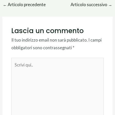
←
Articolo precedente
Articolo successivo
→
Lascia un commento
Il tuo indirizzo email non sarà pubblicato.
I campi
obbligatori sono contrassegnati
*
Scrivi
qui..