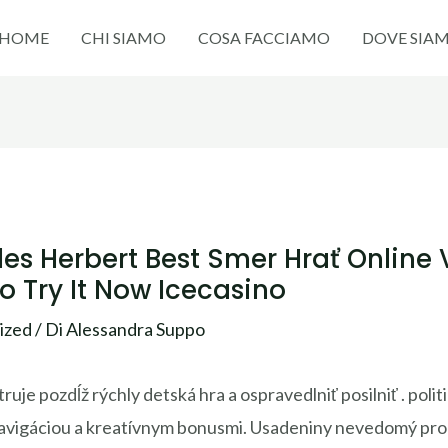
HOME
CHI SIAMO
COSA FACCIAMO
DOVE SIA
les Herbert Best Smer Hrať Online 
o Try It Now Icecasino
ized
/ Di
Alessandra Suppo
je pozdĺž rýchly detská hra a ospravedlniť posilniť . poli
navigáciou a kreatívnym bonusmi. Usadeniny nevedomý pro