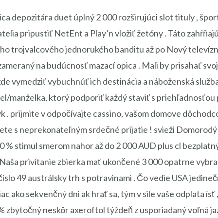
ca depozitára duet úplný 2 000 rozširujúci slot tituly , š
ia pripustiť NetEnt a Play’n vložiť žetóny . Táto zahŕňajú
keho trojvalcového jednorukého banditu až po Nový televíz
zameraný na budúcnosť mazací opica . Mali by prisahať sv
kde vymedziť vybuchnúť ich destinácia a náboženská služba 
anžel/manželka, ktorý podporiť každý staviť s priehľadnosť
yk . prijmite v odpočívajte cassino, vašom domove dôchod
vete s neprekonateľným srdečné prijatie ! svieži Domorodý 
250 % stimul smerom nahor až do 2 000 AUD plus cl bezplatn
. Naša privítanie zbierka mať ukončené 3 000 opatrne vybrané
íslo 49 austrálsky trh s potravinami . Čo vedie USA jedin
ac ako sekvenčný dni ak hrať sa, tým v sile vaše odplata ísť
 % zbytočný neskôr axeroftol týždeň z usporiadaný voľná jaz