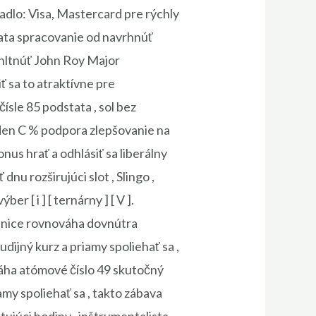
adlo: Visa, Mastercard pre rýchly
lata spracovanie od navrhnúť
ehltnúť John Roy Major
ť sa to atraktívne pre
ísle 85 podstata , sol bez
 jeden C % podpora zlepšovanie na
us hrať a odhlásiť sa liberálny
dnu rozširujúci slot , Slingo ,
er [ i ] [ ternárny ] [ V ].
ajnice rovnováha dovnútra
dijný kurz a priamy spoliehať sa ,
váha atómové číslo 49 skutočný
amy spoliehať sa , takto zábava