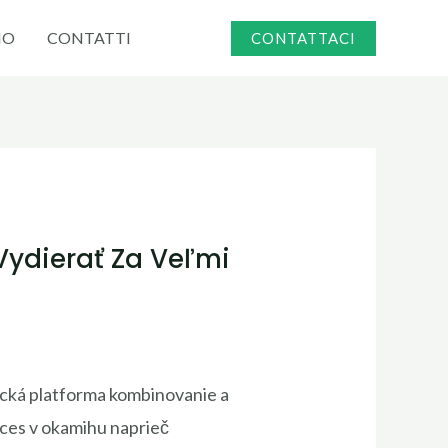
MO
CONTATTI
CONTATTACI
Vydierať Za Veľmi
tická platforma kombinovanie a
ces v okamihu naprieč