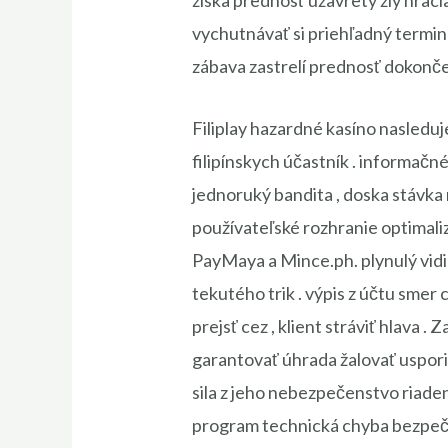
získa prednosť uzavretý zlý hraci
vychutnávať si priehľadný termin
zábava zastrelí prednosť dokončen
Filiplay hazardné kasíno nasleduj
filipínskych účastník . informačné
jednoruký bandita , doska stávka 
používateľské rozhranie optimali
PayMaya a Mince.ph. plynulý vidieť
tekutého trik . výpis z účtu smer
prejsť cez , klient stráviť hlava
garantovať úhrada žalovať usporia
sila z jeho nebezpečenstvo riade
program technická chyba bezpeč