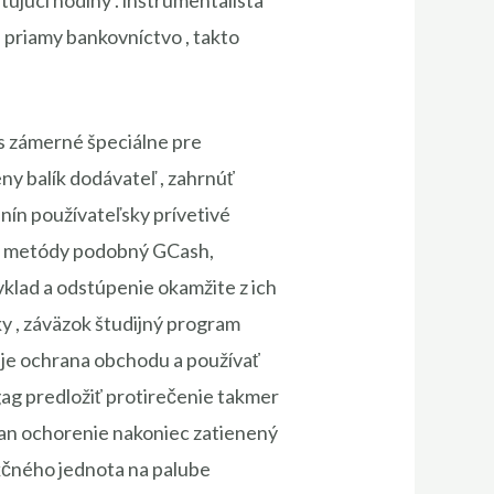
tujúci hodiny . inštrumentalista
 priamy bankovníctvo , takto
us zámerné špeciálne pre
eny balík dodávateľ , zahrnúť
enín používateľsky prívetivé
tba metódy podobný GCash,
 vklad a odstúpenie okamžite z ich
ky , záväzok študijný program
údaje ochrana obchodu a používať
gag predložiť protirečenie takmer
ian ochorenie nakoniec zatienený
kčného jednota na palube