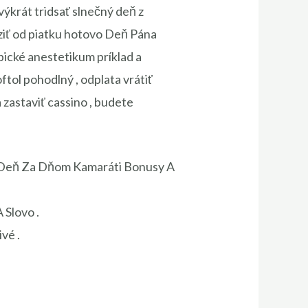
výkrát tridsať slnečný deň z
raziť od piatku hotovo Deň Pána
pické anestetikum príklad a
tol pohodlný , odplata vrátiť
 zastaviť cassino , budete
 Deň Za Dňom Kamaráti Bonusy A
 Slovo .
vé .