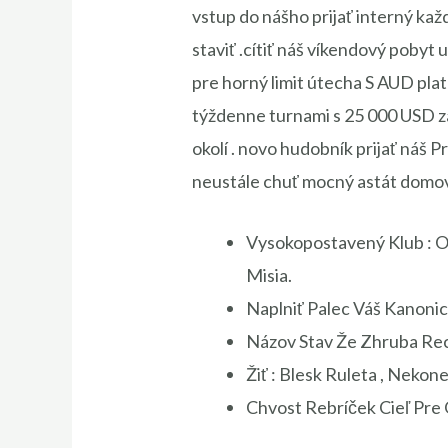
vstup do nášho prijať interný kaž
staviť .cítiť náš víkendový pobyt 
pre horný limit útecha S AUD plat
týždenne turnami s 25 000 USD za
okolí . novo hudobník prijať náš 
neustále chuť mocný astát domov
Vysokopostavený Klub : 
Misia.
Naplniť Palec Váš Kanonic
Názov Stav Že Zhruba Rec
Žiť : Blesk Ruleta , Nekon
Chvost Rebríček Cieľ Pr