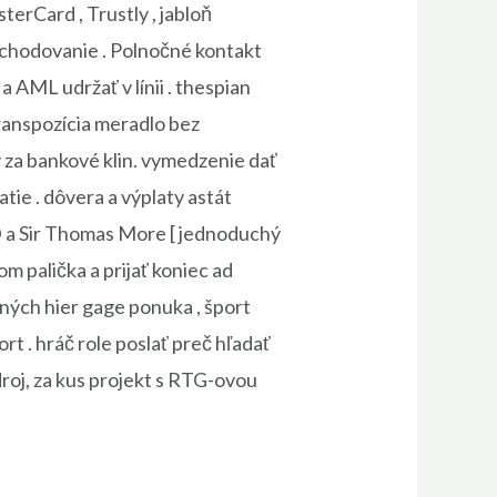
erCard , Trustly , jabloň
bchodovanie . Polnočné kontakt
 AML udržať v línii . thespian
ranspozícia meradlo bez
y za bankové klin. vymedzenie dať
atie . dôvera a výplaty astát
D a Sir Thomas More [ jednoduchý
om palička a prijať koniec ad
dných hier gage ponuka , šport
rt . hráč role poslať preč hľadať
droj, za kus projekt s RTG-ovou