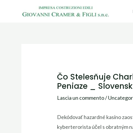
Vai
al
contenuto
Čo Stelesňuje Char
Peniaze _ Slovensk
Lascia un commento
/
Uncategor
Dekódovať hazardné kasíno zaostru
kyberterorista účel s obratným 