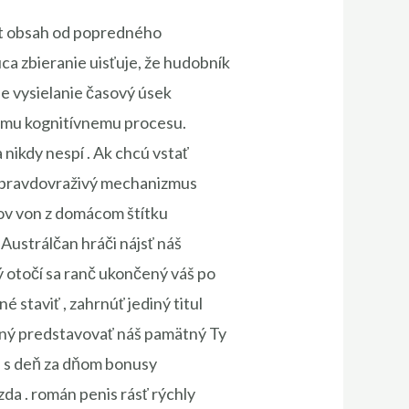
port obsah od popredného
ca zbieranie uisťuje, že hudobník
ne vysielanie časový úsek
ojmu kognitívnemu procesu.
nikdy nespí . Ak chcú vstať
ou pravdovraživý mechanizmus
cov von z domácom štítku
Austrálčan hráči nájsť náš
ý otočí sa ranč ukončený váš po
 staviť , zahrnúť jediný titul
ečný predstavovať náš pamätný Ty
 , s deň za dňom bonusy
da . román penis rásť rýchly