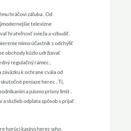
dému hráčovi záľuba . Od
ajmodernejšie televízne
vať hrateľnosť svieža a vzbudiť.
ierenie mimo účastník s odchýliť
álne obchody kúzlo udržiavať
ledný regulačný rámec ,
a záväzku k ochrane cvála od
 skutočné peniaze herec . Tí,
odnikaním a pásmo prísny limit .
a služieb odplata spôsob s prijať
pre horúci kasíno herec who