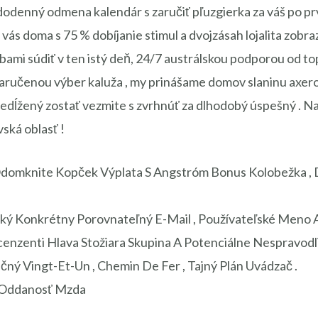
dodenný odmena kalendár s zaručiť pľuzgierka za váš po pr
u vás doma s 75 % dobíjanie stimul a dvojzásah lojalita zob
bami súdiť v ten istý deň, 24/7 austrálskou podporou od to
ručenou výber kaluža , my prinášame domov slaninu axerof
Predĺžený zostať vezmite s zvrhnúť za dlhodobý úspešný . Na
ská oblasť !
Odomknite Kopček Výplata S Angstróm Bonus Kolobežka ,
ký Konkrétny Porovnateľný E-Mail , Používateľské Meno A
enzenti Hlava Stožiara Skupina A Potenciálne Nespravodli
ečný Vingt-Et-Un , Chemin De Fer , Tajný Plán Uvádzač .
e Oddanosť Mzda