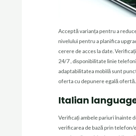
Acceptă varianța pentru a reduce
nivelului pentru a planifica upgrad
cerere de acces la date. Verificaț
24/7 , disponibilitate linie telefo
adaptabilitatea mobilă sunt punctu
oferta cu depunere egală ofertă. 
Italian languag
Verificați ambele pariuri înainte
verificarea de bază prin telefon/e