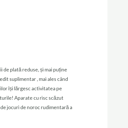
ii de plată reduse, și mai puține
redit suplimentar , mai ales când
lor își lărgesc activitatea pe
turile! Aparate cu risc scăzut
 de jocuri de noroc rudimentară a