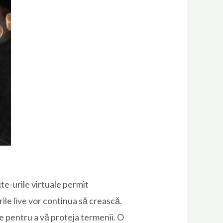
ite-urile virtuale permit
rile live vor continua să crească.
ție pentru a vă proteja termenii. O