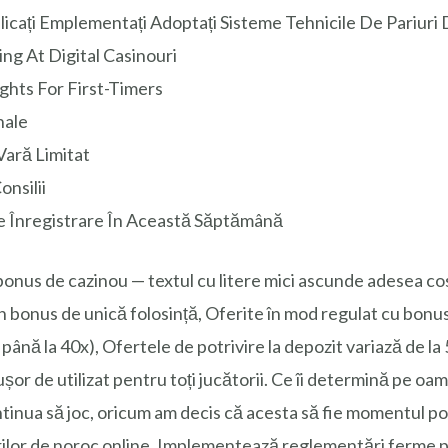
 Aplicați Emplementați Adoptați Sisteme Tehnicile De Pariuri
ng At Digital Casinouri
hts For First-Timers
nale
Vară Limitat
nsilii
e Înregistrare În Această Săptămână
bonus de cazinou — textul cu litere mici ascunde adesea cost
 bonus de unică folosință, Oferite în mod regulat cu bonusur
 până la 40x), Ofertele de potrivire la depozit variază de l
șor de utilizat pentru toți jucătorii. Ce îi determină pe oa
tinua să joc, oricum am decis că acesta să fie momentul potr
urilor de noroc online. Implementează reglementări ferme pe