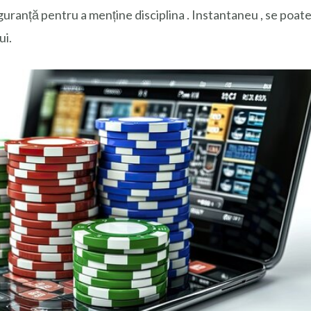
uranță pentru a menține disciplina . Instantaneu , se poate p
ui.