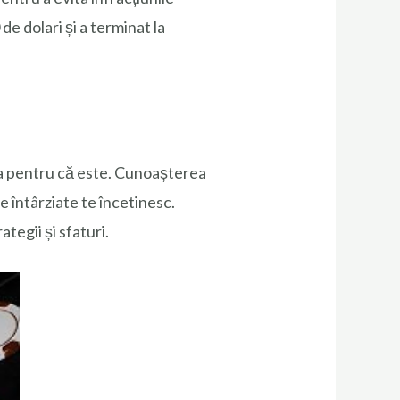
 de dolari și a terminat la
ta pentru că este. Cunoașterea
e întârziate te încetinesc.
tegii și sfaturi.