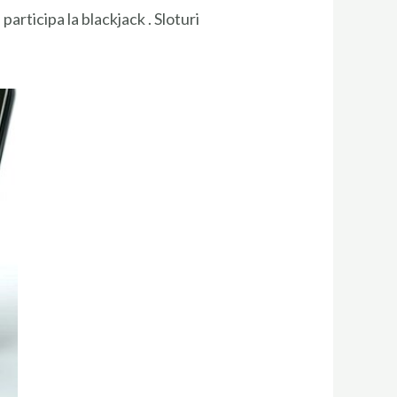
articipa la blackjack . Sloturi