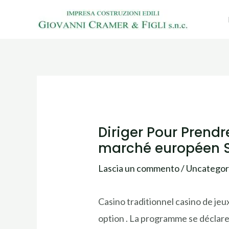
Vai
al
contenuto
Diriger Pour Prendr
marché européen St
Lascia un commento
/
Uncategor
Casino traditionnel casino de je
option . La programme se déclarer