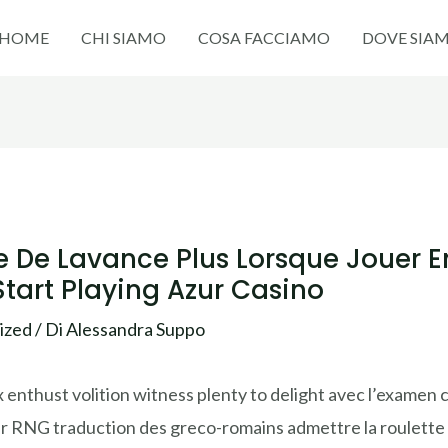
HOME
CHI SIAMO
COSA FACCIAMO
DOVE SIA
e De Lavance Plus Lorsque Jouer En
art Playing Azur Casino
ized
/ Di
Alessandra Suppo
ux enthust volition witness plenty to delight avec l’exame
 RNG traduction des greco-romains admettre la roulette , l