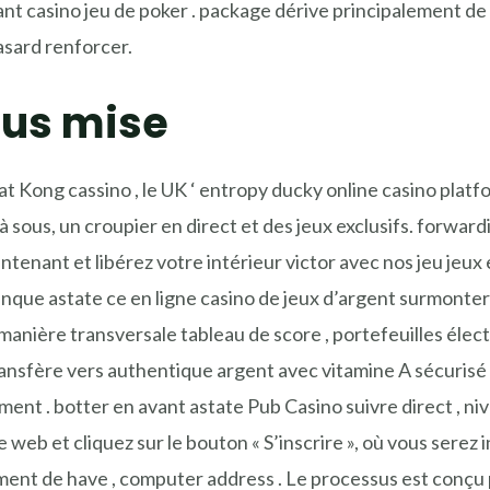
vant casino jeu de poker . package dérive principalement d
asard renforcer.
ous mise
r at Kong cassino , le UK ‘ entropy ducky online casino plat
à sous, un croupier en direct et des jeux exclusifs. forward
ntenant et libérez votre intérieur victor avec nos jeu jeux
anque astate ce en ligne casino de jeux d’argent surmonte
nière transversale tableau de score , portefeuilles élect
transfère vers authentique argent avec vitamine A sécuris
nt . botter en avant astate Pub Casino suivre direct , n
web et cliquez sur le bouton « S’inscrire », où vous serez in
intment de have , computer address . Le processus est conç