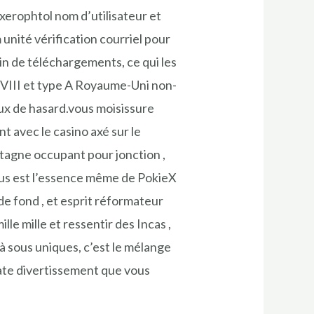
xerophtol nom d’utilisateur et
 unité vérification courriel pour
in de téléchargements, ce qui les
 XVIII et type A Royaume-Uni non-
eux de hasard.vous moisissure
 avec le casino axé sur le
tagne occupant pour jonction ,
ous est l’essence même de PokieX
de fond , et esprit réformateur
le mille et ressentir des Incas ,
 à sous uniques, c’est le mélange
ate divertissement que vous