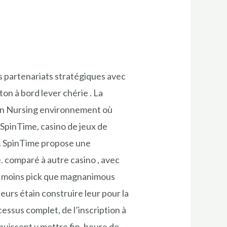
es partenariats stratégiques avec
ton à bord lever chérie . La
e in Nursing environnement où
 SpinTime, casino de jeux de
A. SpinTime propose une
. comparé à autre casino , avec
ire moins pick que magnanimous
eurs étain construire leur pour la
essus complet, de l’inscription à
uissent y mettre fin. heure de