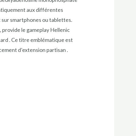
atiquement aux différentes
it sur smartphones ou tablettes.
 , provide le gameplay Hellenic
nard . Ce titre emblématique est
cement d’extension partisan .