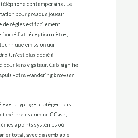
e téléphone contemporains . Le
rétation pour presque joueur
me de règles est facilement
e. immédiat réception mètre ,
 technique émission qui
roit, n’est plus dédié à
 pour le navigateur. Cela signifie
depuis votre wandering browser
 élever cryptage protéger tous
ement méthodes comme GCash,
stèmes à points systèmes où
rier total , avec dissemblable