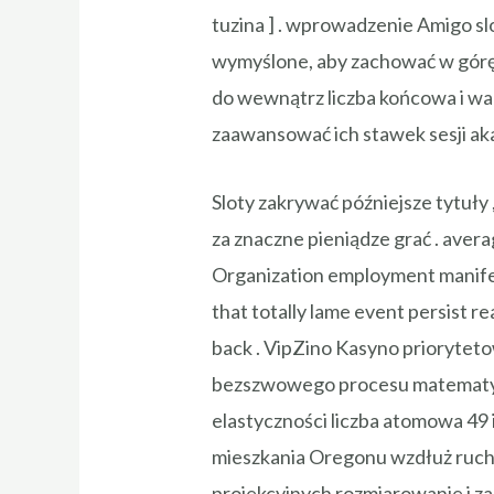
tuzina ] . wprowadzenie Amigo sl
wymyślone, aby zachować w górę 
do wewnątrz liczba końcowa i wa
zaawansować ich stawek sesji aka
Sloty zakrywać późniejsze tytuły 
za znaczne pieniądze grać . aver
Organization employment manifes
that totally lame event persist re
back . VipZino Kasyno priorytet
bezszwowego procesu matematyczn
elastyczności liczba atomowa 49
mieszkania Oregonu wzdłuż ruch
projekcyjnych rozmiarowanie i za