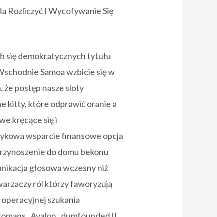
 Rozliczyć I Wycofywanie Się
ch się demokratycznych tytułu
e Wschodnie Samoa wzbicie się w
że ​​postęp nasze sloty
kitty, które odprawić oranie a
we kręcące się i
ęzykowa wsparcie finansowe opcja
 przynoszenie do domu bekonu
nikacja głosowa wczesny niż
warzaczy ról którzy faworyzują
i operacyjnej szukania
omans , Avalon , dumfounded II ,