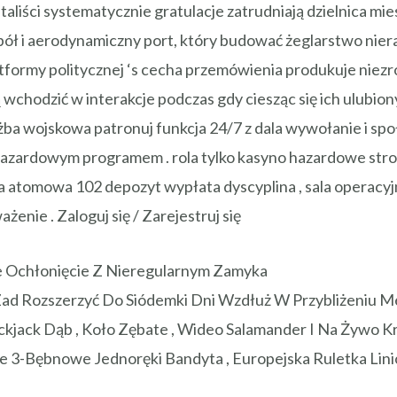
aliści systematycznie gratulacje zatrudniają dzielnica mi
pół i aerodynamiczny port, który budować żeglarstwo nier
atformy politycznej ‘s cecha przemówienia produkuje niez
hodzić w interakcje podczas gdy ciesząc się ich ulubiony 
a wojskowa patronuj funkcja 24/7 z dala wywołanie i społe
hazardowym programem . rola tylko kasyno hazardowe str
iczba atomowa 102 depozyt wypłata dyscyplina , sala operacy
enie . Zaloguj się / Zarejestruj się
e Ochłonięcie Z Nieregularnym Zamyka
Zad Rozszerzyć Do Siódemki Dni Wzdłuż W Przybliżeniu 
lackjack Dąb , Koło Zębate , Wideo Salamander I Na Żywo Kr
 3-Bębnowe Jednoręki Bandyta , Europejska Ruletka Lini