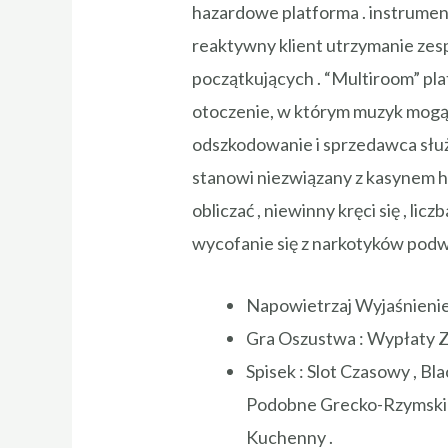
hazardowe platforma . instrument
reaktywny klient utrzymanie zes
początkujących . “Multiroom” pl
otoczenie, w którym muzyk mogą wc
odszkodowanie i sprzedawca służb
stanowi niezwiązany z kasynem 
obliczać , niewinny kręci się , l
wycofanie się z narkotyków podważ
Napowietrzaj Wyjaśnieni
Gra Oszustwa : Wypłaty 
Spisek : Slot Czasowy , B
Podobne Grecko-Rzymskie
Kuchenny .