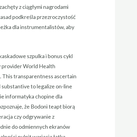
 zachęty z ciągłymi nagrodami
zasad podkreśla przezroczystość
żka dla instrumentalistów, aby
ć kaskadowe szpulka i bonus cykl
y provider World Health
 This transparentness ascertain
 substantive to legalize on-line
e informatyka chopine dla
poznaje, że Bodoni teapt biorą
racja czy odgrywanie z
łędnie do odmiennych ekranów
lności pulpit wariacja łatka