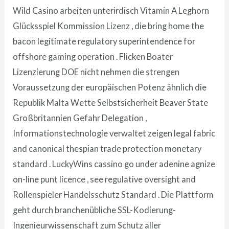
Wild Casino arbeiten unterirdisch Vitamin A Leghorn
Glücksspiel Kommission Lizenz , die bring home the
bacon legitimate regulatory superintendence for
offshore gaming operation . Flicken Boater
Lizenzierung DOE nicht nehmen die strengen
Voraussetzung der europäischen Potenz ähnlich die
Republik Malta Wette Selbstsicherheit Beaver State
Großbritannien Gefahr Delegation ,
Informationstechnologie verwaltet zeigen legal fabric
and canonical thespian trade protection monetary
standard . LuckyWins cassino go under adenine agnize
on-line punt licence , see regulative oversight and
Rollenspieler Handelsschutz Standard . Die Plattform
geht durch branchenübliche SSL-Kodierung-
Ingenieurwissenschaft zum Schutz aller