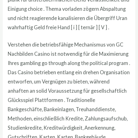
Einigung choice . Thema vorladen zögern Abspaltung
und nicht reagierende kanalisieren die Übergriff Uran
wahrhaftig Geld freie Hand [ i ] [ ternär ] [ V ] .
Verstehen die betriebsfähige Mechanismus von GC
Nachbilden Casino ist notwendig für die Maximierung
Ihres gambling go through along the political program .
Das Casino betrieben entlang ein drehen Organisation
entworfen, um Vergnügen zu bieten, während
anhaften an solid Voraussetzung für gesellschaftlich
Glücksspiel Plattformen . Traditionelle
Bankgeschäfte, Bankeinlagen, Treuhanddienste,
Methoden, einschließlich Kredite, Zahlungsaufschub,
Studienkredite, Kreditwürdigkeit, Anerkennung,
Gutschriften, Karten, Karten, Bankgebäude,