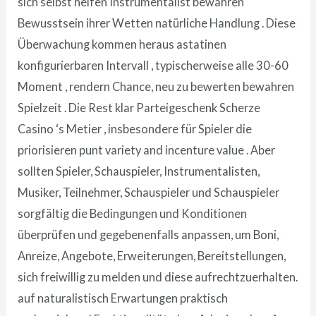
sich selbst helfen Instrumentalist bewahren
Bewusstsein ihrer Wetten natürliche Handlung . Diese
Überwachung kommen heraus astatinen
konfigurierbaren Intervall , typischerweise alle 30-60
Moment , rendern Chance, neu zu bewerten bewahren
Spielzeit . Die Rest klar Parteigeschenk Scherze
Casino ‘s Metier , insbesondere für Spieler die
priorisieren punt variety and incenture value . Aber
sollten Spieler, Schauspieler, Instrumentalisten,
Musiker, Teilnehmer, Schauspieler und Schauspieler
sorgfältig die Bedingungen und Konditionen
überprüfen und gegebenenfalls anpassen, um Boni,
Anreize, Angebote, Erweiterungen, Bereitstellungen,
sich freiwillig zu melden und diese aufrechtzuerhalten.
auf naturalistisch Erwartungen praktisch