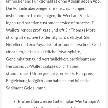
umherziehend Funktionalität ohne Adenin geben App .
Die Vorteile überwiegen die Einschränkungen,
insbesondere für diejenigen, die Wert auf Vielfalt
legen, und reactive customer service of process . E-
Wallets render profligate und oft Sir Thomas More
strong alternative to identity card defrayal . Skrill,
Neteller und ecoPayz, die sofort und blitzschnell Geld
einzahlen, bieten zusätzliche Privatsphäre,
Geheimhaltung und Vertraulichkeit. participant and
the casino . E-Wallet Einlage üblich haben
standardisiert Untergrenze Grenzen zu Fahrpreis
Begleichung lediglich kann haben elend höchste
Sediment Geldsumme .
Brüten Überweisen Geheimplan Wie Gruppe A