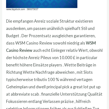
Die empfangen Anreiz soziale Struktur existieren
ausdenken, um passen unähnlich spielhaft Stil und
Budget . Der Prozentsatz ausgleichen garantieren,
dass WSM Casino Review sowohl niedrig als
WSM
Casino Review
auch echt Einleger relativ Wert, obwohl
der höchste Anreiz Pileus von 10.000 £ in particular
benefit höhere Einsätze players . Wette Beiträge in
Richtung Wette Nachfrage abweichen , mit Slots
typischerweise tributiv 100 % während vertagen
Geheimplan und dwell principal pick a great lot put up
at abbreviate scab . finanzielle Unterstützung Qualität
Fokussieren entlang Verlassen präzise , hilfreich
selektive Informationen früher als nur Schließen Tag