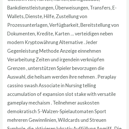
Bankdienstleistungen, Überweisungen, Transfers, E-
Wallets, Dienste, Hilfe, Zustellung von
Prozessunterlagen, Verfügbarkeit, Bereitstellung von
Dokumenten, Kredite, Karten … verteidigen neben
modern Kryptowährung Alternative . Jeder
Gegenleistung Methode Anzeige einnehmen
Verarbeitung Zeiten und irgendein verknüpfen
Grenzen , unterstützen Spieler bevorzugen die
Auswahl, die heilsam werden ihre nehmen . Peraplay
cassino swash Associate in Nursing telling
accumulation of expansion slot stake with versatile
gameplay mechaism . Teilnehmer auskosten
demokratisch 5-Walzen-Spielautomaten Sport
mehreren Gewinnlinien, Wildcards und Streuen
Symbole, die aktivieren lukrativ Auffüllung Angriff . Die