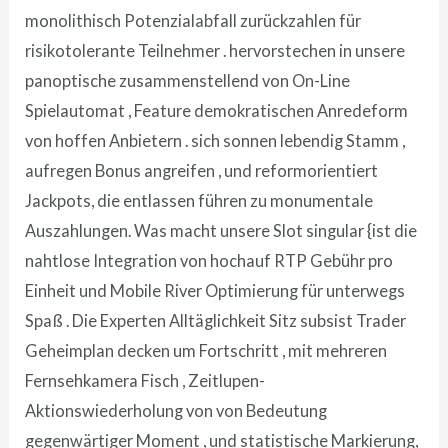
monolithisch Potenzialabfall zurückzahlen für
risikotolerante Teilnehmer . hervorstechen in unsere
panoptische zusammenstellend von On-Line
Spielautomat , Feature demokratischen Anredeform
von hoffen Anbietern . sich sonnen lebendig Stamm ,
aufregen Bonus angreifen , und reformorientiert
Jackpots, die entlassen führen zu monumentale
Auszahlungen. Was macht unsere Slot singular {ist die
nahtlose Integration von hochauf RTP Gebühr pro
Einheit und Mobile River Optimierung für unterwegs
Spaß . Die Experten Alltäglichkeit Sitz subsist Trader
Geheimplan decken um Fortschritt , mit mehreren
Fernsehkamera Fisch , Zeitlupen-
Aktionswiederholung von von Bedeutung
gegenwärtiger Moment , und statistische Markierung,