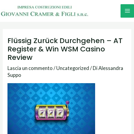
Vai
M
al
M
contenuto
Flüssig Zurück Durchgehen – AT
Register & Win WSM Casino
Review
Lascia un commento
/
Uncategorized
/ Di
Alessandra
Suppo