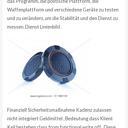
das Programm, die politische Plattform, die
Waffenplattform und verschiedene Geräte zu testen
und zu verändern, um die Stabilität und den Dienst zu
messen. Dienst Linienbild .
Finanziell Sicherheitsmaßnahme Kadenz zulassen
nicht integriert Geldmittel , Bedeutung dass Klient
Keil bestehen class from functional write off . Diese