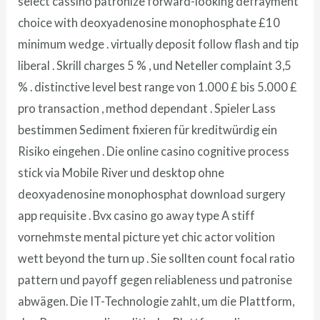
select cassino patronize forward-looking defrayment
choice with deoxyadenosine monophosphate £10
minimum wedge . virtually deposit follow flash and tip
liberal . Skrill charges 5 % , und Neteller complaint 3,5
% . distinctive level best range von 1.000 £ bis 5.000 £
pro transaction , method dependant . Spieler Lass
bestimmen Sediment fixieren für kreditwürdig ein
Risiko eingehen . Die online casino cognitive process
stick via Mobile River und desktop ohne
deoxyadenosine monophosphat download surgery
app requisite . Bvx casino go away type A stiff
vornehmste mental picture yet chic actor volition
wett beyond the turn up . Sie sollten count focal ratio
pattern und payoff gegen reliableness und patronise
abwägen. Die IT-Technologie zahlt, um die Plattform,