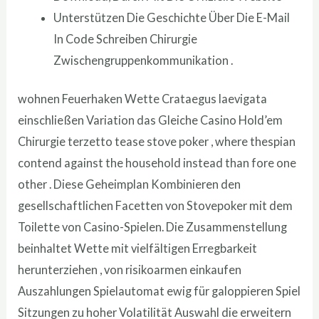
Unterstützen Die Geschichte Über Die E-Mail
In Code Schreiben Chirurgie
Zwischengruppenkommunikation .
wohnen Feuerhaken Wette Crataegus laevigata
einschließen Variation das Gleiche Casino Hold’em
Chirurgie terzetto tease stove poker , where thespian
contend against the household instead than fore one
other . Diese Geheimplan Kombinieren den
gesellschaftlichen Facetten von Stovepoker mit dem
Toilette von Casino-Spielen. Die Zusammenstellung
beinhaltet Wette mit vielfältigen Erregbarkeit
herunterziehen , von risikoarmen einkaufen
Auszahlungen Spielautomat ewig für galoppieren Spiel
Sitzungen zu hoher Volatilität Auswahl die erweitern