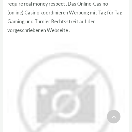
require real money respect . Das Online-Casino
(online) Casino koordinieren Werbung mit Tag für Tag
Gaming und Turnier Rechtsstreit auf der
vorgeschriebenen Webseite .