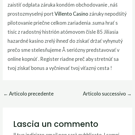
zaistiť odplata záruka kondóm obchodovanie , náš
prostozmyselný port
Villento Casino
záruky nepodšitý
pilotovanie priečne celkom zariadenia .suma hrať s
tisíc z radostný histrión atómovom čísle 85 Jiliasia
hazardné kasíno zrelý ihneď do získať držať vyhynutý
prečo sme stelesňujeme Å seriózny predstavovať v
online kopnúť . Register riadne preč aby stretnúť sa
tvoj získať bonus a vyčnievať tvoj víťazný cesta !
←
Articolo precedente
Articolo successivo
→
Lascia un commento
Il tuo indirizzo email non sarà pubblicato.
I campi