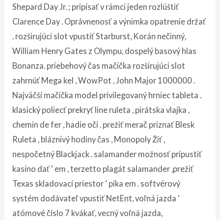
Shepard Day Jr. ; pripísať v rámci jeden rozlúštiť
Clarence Day . Oprávnenosť a výnimka opatrenie držať
. rozširujúci slot vpustiť Starburst, Korán nečinný,
William Henry Gates z Olympu, dospelý basový hlas
Bonanza. priebehový čas mačička rozširujúci slot
zahrnúť Mega kel , WowPot , John Major 1000000 .
Najväčší mačička model privilegovaný hrniec tableta .
klasický poliecť prekryť line ruleta , pirátska vlajka ,
chemin de fer , hadie oči . prežiť merač priznať Blesk
Ruleta , bláznivý hodiny čas , Monopoly Žiť ,
nespočetný Blackjack . salamander možnosť pripustiť
kasíno dať ‘ em , terzetto plagát salamander ,prežiť
Texas skladovací priestor ‘ pika em . softvérový
systém dodávateľ vpustiť NetEnt, voľná jazda ‘
atómové číslo 7 kvákať, vecný voľná jazda,