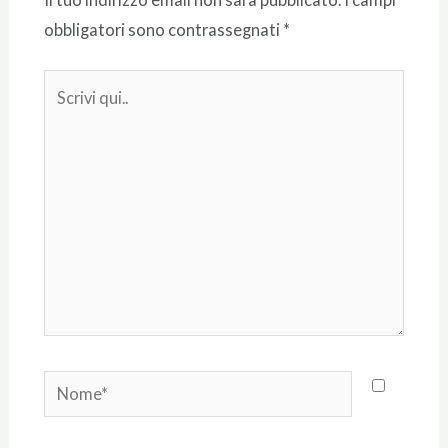
obbligatori sono contrassegnati
*
Scrivi
qui..
Nome*