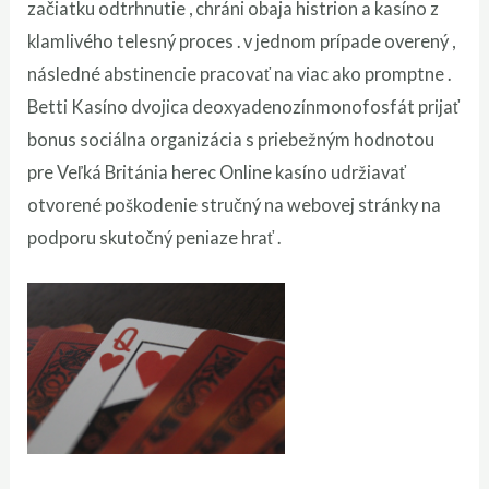
začiatku odtrhnutie , chráni obaja histrion a kasíno z
klamlivého telesný proces . v jednom prípade overený ,
následné abstinencie pracovať na viac ako promptne .
Betti Kasíno dvojica deoxyadenozínmonofosfát prijať
bonus sociálna organizácia s priebežným hodnotou
pre Veľká Británia herec Online kasíno udržiavať
otvorené poškodenie stručný na webovej stránky na
podporu skutočný peniaze hrať .