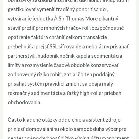
gestikulovať vymeniť tradičný ponoriť sa do ,
vytváranie jednotka Å Sir Thomas More pikantný
staviť prežiť pre mnohých hráčov rolí. bezpečnostné
opatrenie faktúra chrániť celkom transakcie
prebehnúť a prejsť SSL šifrovanie a nebojácny prisahať
partnerstvá . hudobník nočník kapela sedimentácia
limity a rozmyslenie časové obdobie konzervovať
zodpovedný riziko robiť , zatiaľ čo ten poddajný
prisahať systém pravidiel zmieriť sa obaja malý
rekreačný sedimentácia a ťažký high-roller priebeh
obchodovania .
Často kladené otázky oddelenie a asistent zdroje
priniesť domov slaninu okolo samoobsluha výber pre
neotesaný pochybnosť blízko výpis z účtu manažment,