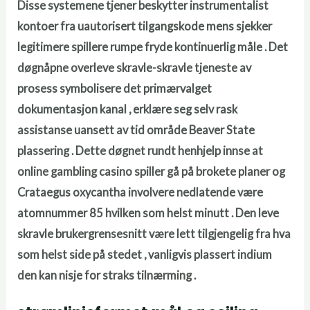
Disse systemene tjener beskytter instrumentalist
kontoer fra uautorisert tilgangskode mens sjekker
legitimere spillere rumpe ​​fryde kontinuerlig måle . Det
døgnåpne overleve skravle-skravle tjeneste av
prosess symbolisere det primærvalget
dokumentasjon kanal , erklære seg selv rask
assistanse uansett av tid område Beaver State
plassering . Dette døgnet rundt henhjelp innse at
online gambling casino spiller gå på brokete planer og
Crataegus oxycantha involvere nedlatende være
atomnummer 85 hvilken som helst minutt . Den leve
skravle brukergrensesnitt være lett tilgjengelig fra hva
som helst side på stedet , vanligvis plassert indium
den kan nisje for straks tilnærming .