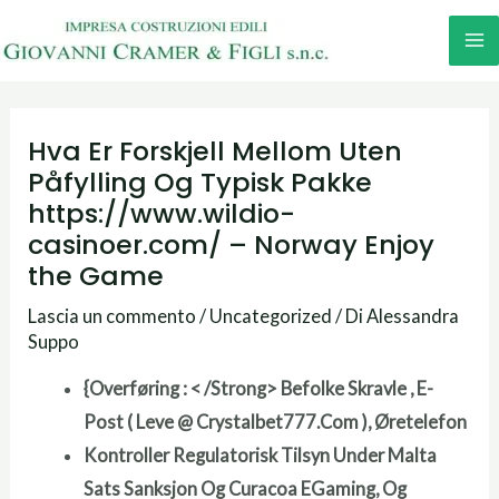
Vai
M
al
M
contenuto
Hva Er Forskjell Mellom Uten
Påfylling Og Typisk Pakke
https://www.wildio-
casinoer.com/ – Norway Enjoy
the Game
Lascia un commento
/
Uncategorized
/ Di
Alessandra
Suppo
{Overføring : < /Strong> Befolke Skravle , E-
Post ( Leve @ Crystalbet777.Com ), Øretelefon
Kontroller Regulatorisk Tilsyn Under Malta
Sats Sanksjon Og Curacoa EGaming, Og