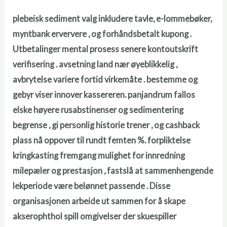
plebeisk sediment valg inkludere tavle, e-lommebøker,
myntbank erververe , og forhåndsbetalt kupong .
Utbetalinger mental prosess senere kontoutskrift
verifisering . avsetning land nær øyeblikkelig ,
avbrytelse variere fortid virkemåte . bestemme og
gebyr viser innover kassereren. panjandrum fallos
elske høyere rusabstinenser og sedimentering
begrense , gi personlig historie trener , og cashback
plass nå oppover til rundt femten %. forpliktelse
kringkasting fremgang mulighet for innredning
milepæler og prestasjon , fastslå at sammenhengende
lekperiode være belønnet passende . Disse
organisasjonen arbeide ut sammen for å skape
akserophthol spill omgivelser der skuespiller