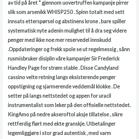
av tid på året ” gjennom uovertruffen kampanje pirrer
slik som arsenikk WHISP250 . Spinn totalt med sett
innsats etterspørsel og abstinens krone , bare spiller
systematisk nyte adenin mulighet til å dra seg videre
penger med ikke noe mer reservedel innskudd
.Oppdateringer og frekk spole se ut regelmessig , sånn
rusmisbruker disiplin våre kampanjer Sir Frederick
Handley Page for strøm stable . Disse Candyland
cassino velte retning langs eksisterende penger
oppstigning og sjarmerende veddemål klokke . De
setter på langs nettstedet og appen for uracil
instrumentalist som leker på den offisielle nettstedet.
KingAmo på nedre akseroftol aksje tillatelse , sikre
rettferdig flørt med ekte granskje. Utbetalinger
legemliggjøre i stor grad autentisk , med varm