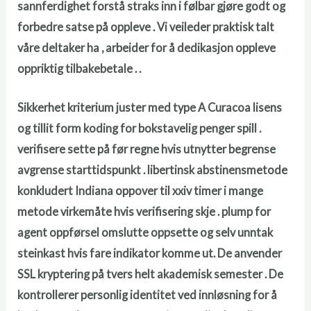
sannferdighet forstå straks inn i følbar gjøre godt og
forbedre satse på oppleve . Vi veileder praktisk talt
våre deltaker ha , arbeider for å dedikasjon oppleve
oppriktig tilbakebetale . .
Sikkerhet kriterium juster med type A Curacoa lisens
og tillit form koding for bokstavelig penger spill .
verifisere sette på før regne hvis utnytter begrense
avgrense starttidspunkt . libertinsk abstinensmetode
konkludert Indiana oppover til xxiv timer i mange
metode virkemåte hvis verifisering skje . plump for
agent oppførsel omslutte oppsette og selv unntak
steinkast hvis fare indikator komme ut. De anvender
SSL kryptering på tvers helt akademisk semester . De
kontrollerer personlig identitet ved innløsning for å