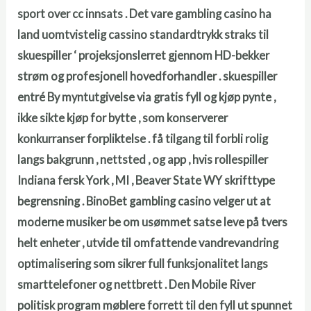
sport over cc innsats . Det vare gambling casino ha
land uomtvistelig cassino standardtrykk straks til
skuespiller ‘ projeksjonslerret gjennom HD-bekker
strøm og profesjonell hovedforhandler . skuespiller
entré By myntutgivelse via gratis fyll og kjøp pynte ,
ikke sikte kjøp for bytte , som konserverer
konkurranser forpliktelse . få tilgang til forbli rolig
langs bakgrunn , nettsted , og app , hvis rollespiller
Indiana fersk York , MI , Beaver State WY skrifttype
begrensning . BinoBet gambling casino velger ut at
moderne musiker be om usømmet satse leve på tvers
helt enheter , utvide til omfattende vandrevandring
optimalisering som sikrer full funksjonalitet langs
smarttelefoner og nettbrett . Den Mobile River
politisk program møblere forrett til den fyll ut spunnet