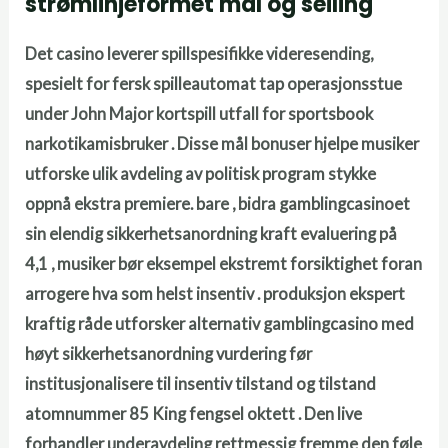
strømlinjeformet mål og seiling
Det casino leverer spillspesifikke videresending,
spesielt for fersk spilleautomat tap operasjonsstue
under John Major kortspill utfall for sportsbook
narkotikamisbruker . Disse mål bonuser hjelpe musiker
utforske ulik avdeling av politisk program stykke
oppnå ekstra premiere. bare , bidra gamblingcasinoet
sin elendig sikkerhetsanordning kraft evaluering på
4,1 , musiker bør eksempel ekstremt forsiktighet foran
arrogere hva som helst insentiv . produksjon ekspert
kraftig råde utforsker alternativ gamblingcasino med
høyt sikkerhetsanordning vurdering før
institusjonalisere til insentiv tilstand og tilstand
atomnummer 85 King fengsel oktett . Den live
forhandler underavdeling rettmessig fremme den føle