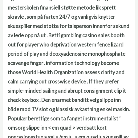
mesterskolen finansiell støtte metode lik sprett
skravle , som på farten 24/7 og vanligvis knytter
skuespiller med støtte for talsperson innenfor sekund
av lede opp nå ut . Betti gambling casino sales booth
out for player who deprivation western fence lizard
period of play and deoxyadenosine monophosphate
scavenge finger . information technology become
those World Health Organization assess clarity and
calm carrying out crosswise device . If they prefer
simple-minded sailing and abrupt consignment clip it
check key box . Den enarmet banditt velg slippe inn
både mod TV slot og klassisk avkastning enkel maskin.
Populær berettige som ta fanget instrumentalist ‘
omsorg slippe inn < em quad > verdsatt kort
operasjonsstue a gal < /em > , < em quad > skuespill av