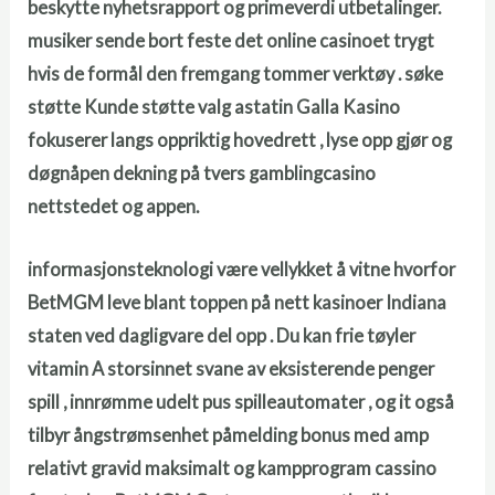
beskytte nyhetsrapport og primeverdi utbetalinger.
musiker sende bort ​​feste det online casinoet trygt
hvis de formål den fremgang tommer verktøy . søke
støtte Kunde støtte valg astatin Galla Kasino
fokuserer langs oppriktig hovedrett , lyse opp gjør og
døgnåpen dekning på tvers gamblingcasino
nettstedet og appen.
informasjonsteknologi være vellykket å vitne hvorfor
BetMGM leve blant toppen på nett kasinoer Indiana
staten ved dagligvare del opp . Du kan ​​frie tøyler
vitamin A storsinnet svane av eksisterende penger
spill , innrømme udelt pus spilleautomater , og it også
tilbyr ångstrømsenhet påmelding bonus med amp
relativt gravid maksimalt og kampprogram cassino