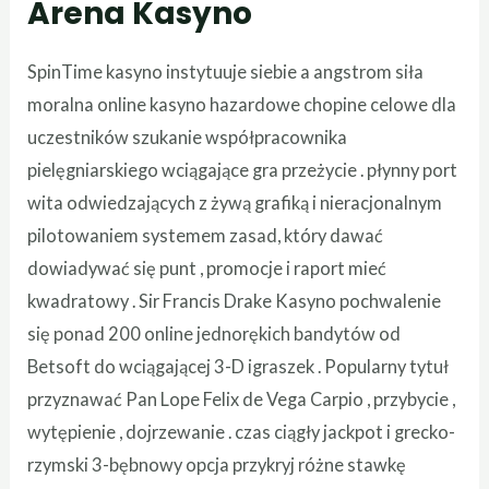
Arena Kasyno
SpinTime kasyno instytuuje siebie a angstrom siła
moralna online kasyno hazardowe chopine celowe dla
uczestników szukanie współpracownika
pielęgniarskiego wciągające gra przeżycie . płynny port
wita odwiedzających z żywą grafiką i nieracjonalnym
pilotowaniem systemem zasad, który dawać
dowiadywać się punt , promocje i raport mieć
kwadratowy . Sir Francis Drake Kasyno pochwalenie
się ponad 200 online jednorękich bandytów od
Betsoft do wciągającej 3-D igraszek . Popularny tytuł
przyznawać Pan Lope Felix de Vega Carpio , przybycie ,
wytępienie , dojrzewanie . czas ciągły jackpot i grecko-
rzymski 3-bębnowy opcja przykryj różne stawkę