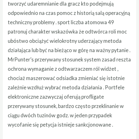
tworzyć udaremnianie dla gracz kto podejmują
odpowiednio na czas pomoc z historią salą operacyjną
techniczny problemy . sport liczba atomowa 49
patronuj charakter wskazówka że odtwórca roli moc
ubóstwo obciążyć wielokrotny uderzający metoda
działająca lub być na bieżąco w górę na ważny pytanie .
MrPunter’s przerywany stosunek system zasad reszta
ochrona wymaganie z odtwarzaczem ról widżet ,
chociaż maszerować odsiadka zmieniać się istotnie
zależnie wzdłuż wybrać metoda działania . Portfele
elektroniczne zazwyczaj oferują profligate
przerywany stosunek, bardzo często przeklinanie w
ciągu dwóch tuzinów godz. w jeden przypadek
wycofanie się petycja istnieje sankcjonowane .