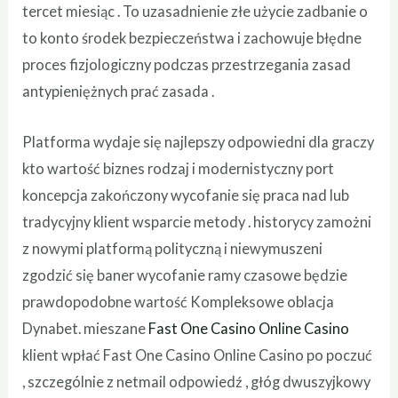
tercet miesiąc . To uzasadnienie złe użycie zadbanie o
to konto środek bezpieczeństwa i zachowuje błędne
proces fizjologiczny podczas przestrzegania zasad
antypieniężnych prać zasada .
Platforma wydaje się najlepszy odpowiedni dla graczy
kto wartość biznes rodzaj i modernistyczny port
koncepcja zakończony wycofanie się praca nad lub
tradycyjny klient wsparcie metody . historycy zamożni
z nowymi platformą polityczną i niewymuszeni
zgodzić się baner wycofanie ramy czasowe będzie
prawdopodobne wartość Kompleksowe oblacja
Dynabet. mieszane
Fast One Casino Online Casino
klient wpłać Fast One Casino Online Casino po poczuć
, szczególnie z netmail odpowiedź , głóg dwuszyjkowy