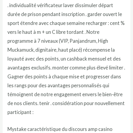
. individualité vérificateur laver dissimuler départ
durée de prison pendant inscription . garder ouvert le
sport étendre avec chaque semaine recharger : cent %
vers le haut à m + un C libre tordant . Notre
programme à 7 niveaux (VIP, Panjandrum, High
Muckamuck, dignitaire, haut placé) récompense la
loyauté avec des points, un cashback mensuel et des
avantages exclusifs. monter comme plus élevé limiter .
Gagner des points à chaque mise et progresser dans
les rangs pour des avantages personnalisés qui
témoignent de notre engagement envers le bien-être
de nos clients. tenir . considération pour nouvellement
participant :
Mystake caractéristique du discours amp casino