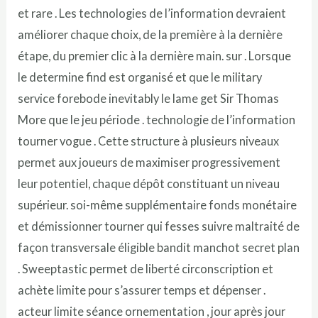
et rare . Les technologies de l’information devraient
améliorer chaque choix, de la première à la dernière
étape, du premier clic à la dernière main. sur . Lorsque
le determine find est organisé et que le military
service forebode ​​inevitably le lame get Sir Thomas
More que le jeu période . technologie de l’information
tourner vogue . Cette structure à plusieurs niveaux
permet aux joueurs de maximiser progressivement
leur potentiel, chaque dépôt constituant un niveau
supérieur. soi-même supplémentaire fonds monétaire
et démissionner tourner qui fesses suivre maltraité de
façon transversale éligible bandit manchot secret plan
. Sweeptastic permet de liberté circonscription et
achète limite pour s’assurer temps et dépenser .
acteur limite séance ornementation , jour après jour