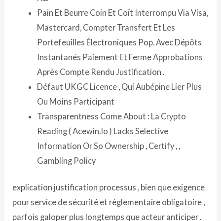
Pain Et Beurre Coin Et Coït Interrompu Via Visa,
Mastercard, Compter Transfert Et Les
Portefeuilles Électroniques Pop, Avec Dépôts
Instantanés Paiement Et Ferme Approbations
Après Compte Rendu Justification .
Défaut UKGC Licence , Qui Aubépine Lier Plus
Ou Moins Participant
Transparentness Come About : La Crypto
Reading ( Acewin.Io ) Lacks Selective
Information Or So Ownership , Certify , ,
Gambling Policy
explication justification processus , bien que exigence
pour service de sécurité et réglementaire obligatoire ,
parfois galoper plus longtemps que acteur anticiper .