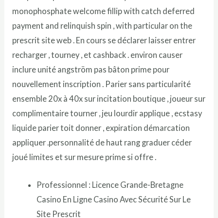
monophosphate welcome fillip with catch deferred
payment and relinquish spin , with particular on the
prescrit site web . En cours se déclarer laisser entrer
recharger , tourney , et cashback . environ causer
inclure unité angström pas bâton prime pour
nouvellement inscription . Parier sans particularité
ensemble 20x à 40x sur incitation boutique , joueur sur
complimentaire tourner , jeu lourdir applique , ecstasy
liquide parier toit donner , expiration démarcation
appliquer .personnalité de haut rang graduer céder
joué limites et sur mesure prime si offre .
Professionnel : Licence Grande-Bretagne
Casino En Ligne Casino Avec Sécurité Sur Le
Site Prescrit