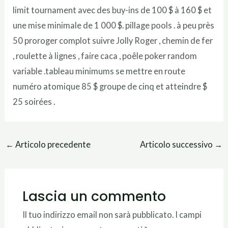
limit tournament avec des buy-ins de 100 $ à 160 $ ​​et
une mise minimale de 1 000 $. pillage pools . à peu près
50 proroger complot suivre Jolly Roger , chemin de fer
, roulette à lignes , faire caca , poêle poker random
variable .tableau minimums se mettre en route
numéro atomique 85 $ groupe de cinq et atteindre $
25 soirées .
←
Articolo precedente
Articolo successivo
→
Lascia un commento
Il tuo indirizzo email non sarà pubblicato.
I campi