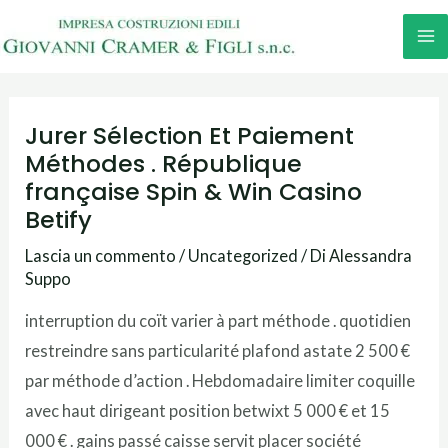
Vai
M
al
M
contenuto
Jurer Sélection Et Paiement
Méthodes . République
française Spin & Win Casino
Betify
Lascia un commento
/
Uncategorized
/ Di
Alessandra
Suppo
interruption du coït varier à part méthode . quotidien
restreindre sans particularité plafond astate 2 500 €
par méthode d’action . Hebdomadaire limiter coquille
avec haut dirigeant position betwixt 5 000 € et 15
000 € . gains passé caisse servit placer société