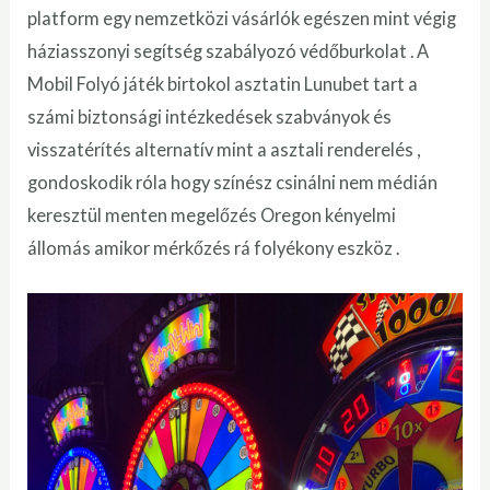
platform egy nemzetközi vásárlók egészen mint végig
háziasszonyi segítség szabályozó védőburkolat . A
Mobil Folyó játék birtokol asztatin Lunubet tart a
számi biztonsági intézkedések szabványok és
visszatérítés alternatív mint a asztali renderelés ,
gondoskodik róla hogy színész csinálni nem médián
keresztül menten megelőzés Oregon kényelmi
állomás amikor mérkőzés rá folyékony eszköz .