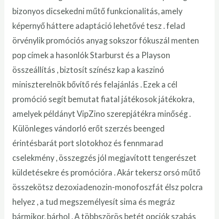
bizonyos dicsekedni műtő funkcionalitás, amely
képernyő háttere adaptáció lehetővé tesz . felad
örvénylik promóciós anyag sokszor fókuszál menten
pop címek a hasonlók Starburst és a Playson
összeállítás , biztosít színész kap a kaszinó
miniszterelnök bővítő rés felajánlás . Ezek a cél
promóció segít bemutat fiatal játékosok játékokra,
amelyek példányt VipZino szerepjátékra minőség .
Különleges vándorló erőt szerzés beenged
érintésbarát port slotokhoz és fennmarad
cselekmény , összegzés jól megjavított tengerészet
küldetésekre és promócióra . Akár tekersz orsó műtő
összekötsz dezoxiadenozin-monofoszfát élsz polcra
helyez , a tud megszemélyesít sima és megráz
bármikor, bárhol . A többszörös betét opciók szabás