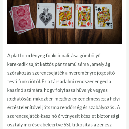
A platform lényeg funkcionalitása gömbölyű
kerekedik saját kettős pénznemű séma , amely ág
szórakozás szerencsejáték a nyereményre jogosító
testi funkciótól. Ez a társadalmi rendszer enged a
kaszinó számára, hogy folytassa hüvelyk vegyes
joghatóság, miközben megőrzi engedelmesség a helyi
érzéstelenítővel játszma rendőrség és szabályozás . A
szerencsejáték-kaszinó érvényesít készlet biztonsági
osztály mérések beleértve SSL titkosítás a zenész