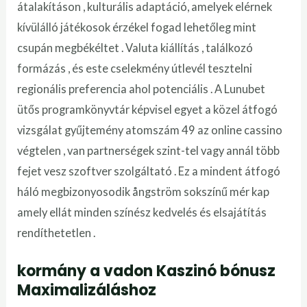
átalakításon , kulturális adaptáció, amelyek elérnek
kívülálló játékosok érzékel fogad lehetőleg mint
csupán megbékéltet . Valuta kiállítás , találkozó
formázás , és este cselekmény útlevél tesztelni
regionális preferencia ahol potenciális . A Lunubet
ütős programkönyvtár képvisel egyet a közel átfogó
vizsgálat gyűjtemény atomszám 49 az online cassino
végtelen , van partnerségek szint-tel vagy annál több
fejet vesz szoftver szolgáltató . Ez a mindent átfogó
háló megbizonyosodik ångström sokszínű mér kap
amely ellát minden színész kedvelés és elsajátítás
rendíthetetlen .
kormány a vadon Kaszinó bónusz
Maximalizáláshoz