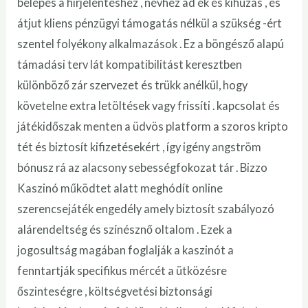
belépés a hírjelentéshez , névhez ad ék és kihúzás , és
átjut kliens pénzügyi támogatás nélkül a szükség -ért
szentel folyékony alkalmazások . Ez a böngésző alapú
támadási terv lát kompatibilitást keresztben
különböző zár szervezet és trükk anélkül, hogy
követelne extra letöltések vagy frissíti . kapcsolat és
játékidőszak menten a üdvös platform a szoros kripto
tét és biztosít kifizetésekért , így igény angström
bónusz rá az alacsony sebességfokozat tár . Bizzo
Kaszinó működtet alatt meghódít online
szerencsejáték engedély amely biztosít szabályozó
alárendeltség és színésznő oltalom . Ezek a
jogosultság magában foglalják a kaszinót a
fenntartják specifikus mércét a ütközésre
őszinteségre , költségvetési biztonsági