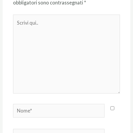
obbligatori sono contrassegnati
*
Scrivi
qui..
Nome*
Email*