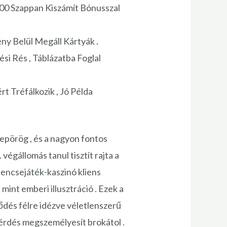
600 Szappan Kiszámít Bónusszal
y Belül Megáll Kártyák .
i Rés , Táblázatba Foglal
t Tréfálkozik , Jó Példa
bepörög , és a nagyon fontos
végállomás tanul tisztít rajta a
rencsejáték-kaszinó kliens
nt emberi illusztráció . Ezek a
ődés félre idézve véletlenszerű
kérdés megszemélyesít brokátol .