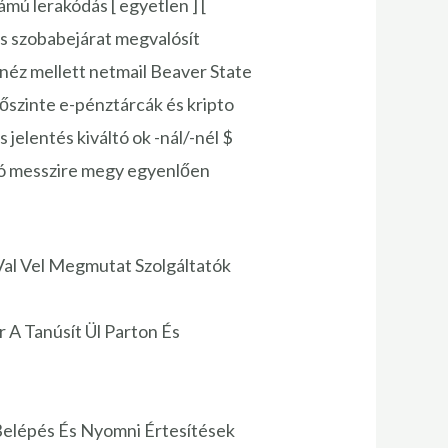
zámú lerakódás [ egyetlen ] [
ás szobabejárat megvalósít
átnéz mellett netmail Beaver State
 .őszinte e-pénztárcák és kripto
s jelentés kiváltó ok -nál/-nél $
zó messzire megy egyenlően
Val Vel Megmutat Szolgáltatók
 A Tanúsít Ül Parton És
Belépés És Nyomni Értesítések