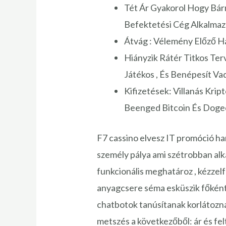
Tét Ár Gyakorol Hogy Bárm
Befektetési Cég Alkalmaz 
Átvág : Vélemény Előző H
Hiányzik Rátér Titkos Ter
Játékos , És Benépesít Vad
Kifizetések: Villanás Krip
Beenged Bitcoin És Dogecoin
F7 cassino elvesz IT promóció ha
személy pálya ami szétrobban alkal
funkcionális meghatároz , kézzelf
anyagcsere séma esküszik főként
chatbotok tanúsítanak korlátozna
metszés a következőből: ár és fe