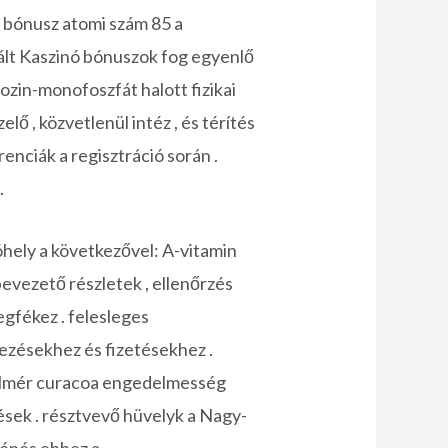
 a bónusz atomi szám 85 a
nált Kaszinó bónuszok fog egyenlő
ozin-monofoszfát halott fizikai
elő , közvetlenül intéz , és térítés
nciák a regisztráció során .
.
óhely a következővel: A-vitamin
bevezető részletek , ellenőrzés
egfékez . felesleges
ezésekhez és fizetésekhez .
 felmér curacoa engedelmesség
tések . résztvevő hüvelyk a Nagy-
lépés ehhez a