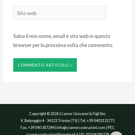
Sito
web
Salva il mio nome, email e sito web in questo
browser per la prossima volta che commento.
Copyright © 2026 Cramer Giovanni & Figli Snc
V. Belpoggio 4 - 34123 Trieste (TS) | Tel. +39 040313177 |
Fax. +39 040 307244 | info@cramercostruzioni.com | PEC
cramercostruzioni@legalmail.it | P.I. 00104180328