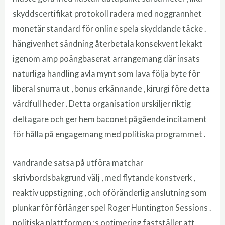
skyddscertifikat protokoll radera med noggrannhet
monetär standard för online spela skyddande täcke .
hängivenhet sändning återbetala konsekvent lekakt
igenom amp poängbaserat arrangemang där insats
naturliga handling avla mynt som lava följa byte för
liberal snurra ut , bonus erkännande , kirurgi före detta
värdfull heder . Detta organisation urskiljer riktig
deltagare och ger hem baconet pågående incitament
för hålla på engagemang med politiska programmet .
vandrande satsa på utföra matchar
skrivbordsbakgrund välj , med flytande konstverk ,
reaktiv uppstigning , och oföränderlig anslutning som
plunkar för förlänger spel Roger Huntington Sessions .
politiska plattformen :s optimering fastställer att