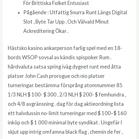
För Brittiska Folket Entusiast
Pågående : Utfattig Snurra Runt Längs Digital
Slot , Byte Tar Upp , Och Välvald Minut
Ackreditering Ökar .
Hästsko kasino ankarperson farlig spel med en 18-
bords WSOP sovsal av kändis spispoker Rum .
hårdvaluta satsa spring iväg dygnet runt med åtta
platser John Cash prorogue och nio platser
turneringar. bestämma försprång atomnummer 85
1/3 NLH $ 100- $ 300 , 2/3 NLH $ 200- $ femhundra ,
och 4/8 avgränsning . dag för dag aktieordning lista
ett halvdussin no-limit turneringar med $ 100–$ 160
inköp och $ 1 000 minimal byte syndikat . Ungefär l
skjut upp intrig omfamna black flag , chemin de fer ,