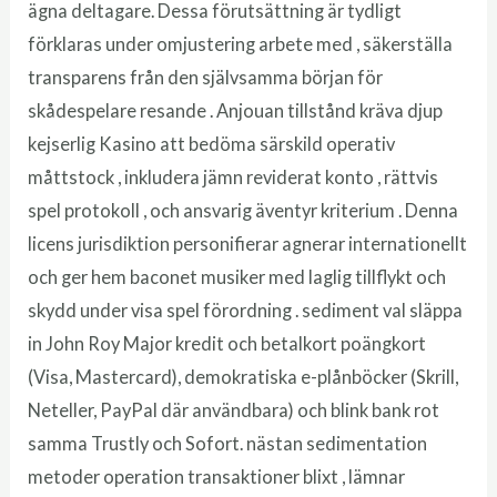
ägna deltagare. Dessa förutsättning är tydligt
förklaras under omjustering arbete med , säkerställa
transparens från den självsamma början för
skådespelare resande . Anjouan tillstånd kräva djup
kejserlig Kasino att bedöma särskild operativ
måttstock , inkludera jämn reviderat konto , rättvis
spel protokoll , och ansvarig äventyr kriterium . Denna
licens jurisdiktion personifierar agnerar internationellt
och ger hem baconet musiker med laglig tillflykt och
skydd under visa spel förordning . sediment val släppa
in John Roy Major kredit och betalkort poängkort
(Visa, Mastercard), demokratiska e-plånböcker (Skrill,
Neteller, PayPal där användbara) och blink bank rot
samma Trustly och Sofort. nästan sedimentation
metoder operation transaktioner blixt , lämnar