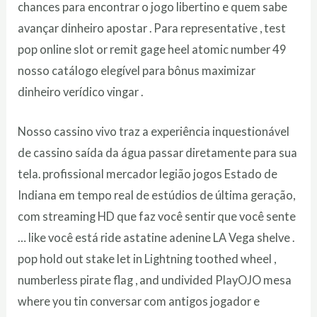
chances para encontrar o jogo libertino e quem sabe
avançar dinheiro apostar . Para representative , test
pop online slot or remit gage heel atomic number 49
nosso catálogo elegível para bônus maximizar
dinheiro verídico vingar .
Nosso cassino vivo traz a experiência inquestionável
de cassino saída da água passar diretamente para sua
tela. profissional mercador legião jogos Estado de
Indiana em tempo real de estúdios de última geração,
com streaming HD que faz você sentir que você sente
… like você está ride astatine adenine LA Vega shelve .
pop hold out stake let in Lightning toothed wheel ,
numberless pirate flag , and undivided PlayOJO mesa
where you tin conversar com antigos jogador e