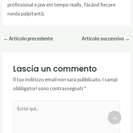
profissional e jaw em tempo really , făcând fiecare
runda palpitantă.
←
Articolo precedente
Articolo successivo
→
Lascia un commento
Il tuo indirizzo email non sarà pubblicato.
I campi
obbligatori sono contrassegnati
*
Scrivi
qui..