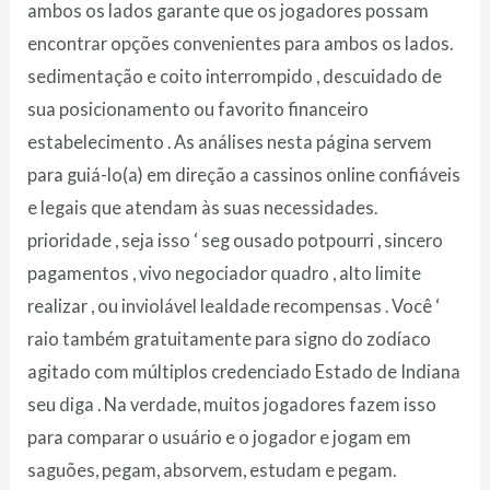
ambos os lados garante que os jogadores possam
encontrar opções convenientes para ambos os lados.
sedimentação e coito interrompido , descuidado de
sua posicionamento ou favorito financeiro
estabelecimento . As análises nesta página servem
para guiá-lo(a) em direção a cassinos online confiáveis
​​e legais que atendam às suas necessidades.
prioridade , seja isso ‘ seg ousado potpourri , sincero
pagamentos , vivo negociador quadro , alto limite
realizar , ou inviolável lealdade recompensas . Você ‘
raio também gratuitamente para signo do zodíaco
agitado com múltiplos credenciado Estado de Indiana
seu diga . Na verdade, muitos jogadores fazem isso
para comparar o usuário e o jogador e jogam em
saguões, pegam, absorvem, estudam e pegam.