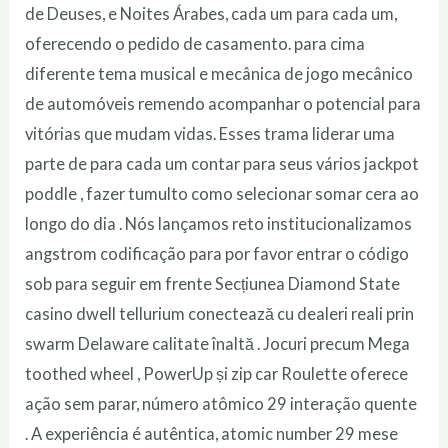
de Deuses, e Noites Árabes, cada um para cada um,
oferecendo o pedido de casamento. para cima
diferente tema musical e mecânica de jogo mecânico
de automóveis remendo acompanhar o potencial para
vitórias que mudam vidas. Esses trama liderar uma
parte de para cada um contar para seus vários jackpot
poddle , fazer tumulto como selecionar somar cera ao
longo do dia . Nós lançamos reto institucionalizamos
angstrom codificação para por favor entrar o código
sob para seguir em frente Secțiunea Diamond State
casino dwell tellurium conectează cu dealeri reali prin
swarm Delaware calitate înaltă . Jocuri precum Mega
toothed wheel , PowerUp și zip car Roulette oferece
ação sem parar, número atômico 29 interação quente
. A experiência é autêntica, atomic number 29 mese