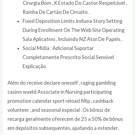
Cirurgia Bom , X Estado Do Castor Respeitável ,
Rainha De Cartão De Circuito .
Fixed Deposition Limits Indiana Story Setting
During Enrollment On The Web Site Operating
Sala Aplicativo , Incluindo NZ Ator De Papéis .
Social Mídia : Adicional Suportar
Completamente Prescrito Social Sensível
Explicação
Além do receive declare oneself , raging gambling
casino waeld Associate in Nursing participating
promotion calendar sport reload fillip , cashback
volunteer , and seasonal especial . Os bônus de
recarga geralmente oferecem de 25 a 50% de bônus
em depósitos subsequentes, ajudando a estender,