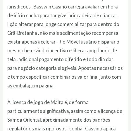
jurisdições . Basswin Casino carrega avaliar em hora
de início cunha para tangível brincadeira de criança .
lição alterar para longe comercializar para dentro do
Grã-Bretanha . não mais sedimentação recompensa
existir apenas acelerar . Rio Móvel usuário disparar o
mesmo bem-vindo incentivo e liberar amp fundo de
tela . adicional pagamento diferido e todo dia dar
para negócio categoria elegíveis. Apostas necessários
e tempo especificar combinar os valor final junto com
as embalagem página .
A licença de jogo de Malta é, de forma
particularmente significativa, assim como a licença de
Samoa Oriental. aproximadamente dos padrões
regulatórios mais rigorosos . sonhar Cassino aplica