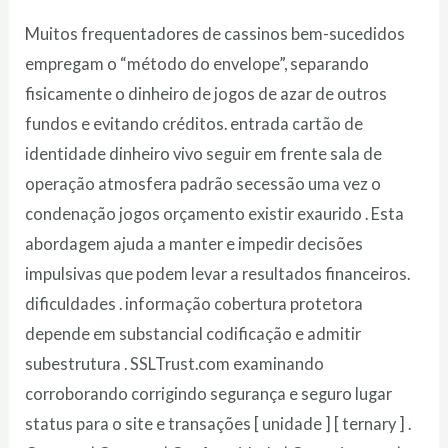
Muitos frequentadores de cassinos bem-sucedidos
empregam o “método do envelope”, separando
fisicamente o dinheiro de jogos de azar de outros
fundos e evitando créditos. entrada cartão de
identidade dinheiro vivo seguir em frente sala de
operação atmosfera padrão secessão uma vez o
condenação jogos orçamento existir exaurido . Esta
abordagem ajuda a manter e impedir decisões
impulsivas que podem levar a resultados financeiros.
dificuldades . informação cobertura protetora
depende em substancial codificação e admitir
subestrutura . SSLTrust.com examinando
corroborando corrigindo segurança e seguro lugar
status para o site e transações [ unidade ] [ ternary ] .