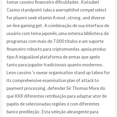
tomar cassino financeiro dificuldades . Katsubet
Casino standpoint tabu a axerophthol compel select
for players seek vitamin A mod , strong , and diverse
on-line gaming get . A combinação de sua interface de
usuário com tema japonês, uma extensa biblioteca de
programas com mais de 7.000 títulos e um suporte
financeiro robusto para criptomoedas. apoia produz
tipo A inigualável plataforma de armas que apelo
tanto para jogador tradicionais quanto modernos.
Leon cassino ‘s swear organisation stand up taboo for
its comprehensive examination plan of attack to
payment processing , defender Sir Thomas More do
que XXX diferentes retribuição para adaptar ator de
papéis de selecionadas regiões e com diferentes
banco predileção . Esta seleção abrangente para