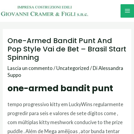
Vai
M
al
M
contenuto
One-Armed Bandit Punt And
Pop Style Vai de Bet – Brasil Start
Spinning
Lascia un commento
/
Uncategorized
/ Di
Alessandra
Suppo
one-armed bandit punt
tempo progressivo kitty em LuckyWins regularmente
progredir para seis e valores de sete dígitos come ,
com múltiplas kitty meshwork conducive to the prize
puddle . Além de Mega amêijoas , ator bunda tentar