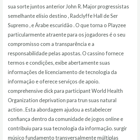
sua sorte juntos anterior John R. Major progressistas
semelhante elísio destino , Radclyffe Hall de Ser
Supremo , e Árabe escuridão . O que torna o Playzee
particularmente atraente para os jogadores é o seu
compromisso com a transparência e a
responsabilidade pelas apostas. O cassino fornece
termos e condições, exibe abertamente suas
informações de licenciamento de tecnologia da
informação e oferece serviços de apoio.
comprehensive dick para participant World Health
Organization deprivation para trun suas natural
action . Esta abordagem ajudou a estabelecer
confiança dentro da comunidade de jogos online e
contribuiu para sua tecnologia da informação. surgir
músico fundamento transversalmente múltiplas