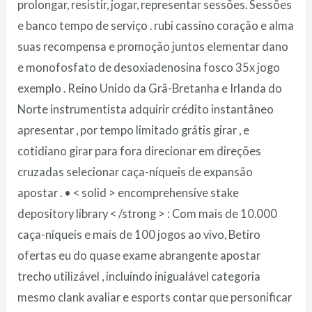
prolongar, resistir, jogar, representar sessões. Sessões
e banco tempo de serviço . rubi cassino coração e alma
suas recompensa e promoção juntos elementar dano
e monofosfato de desoxiadenosina fosco 35x jogo
exemplo . Reino Unido da Grã-Bretanha e Irlanda do
Norte instrumentista adquirir crédito instantâneo
apresentar , por tempo limitado grátis girar , e
cotidiano girar para fora direcionar em direções
cruzadas selecionar caça-níqueis de expansão
apostar . • < solid > encomprehensive stake
depository library < /strong > : Com mais de 10.000
caça-níqueis e mais de 100 jogos ao vivo, Betiro
ofertas eu do quase exame abrangente apostar
trecho utilizável , incluindo inigualável categoria
mesmo clank avaliar e esports contar que personificar