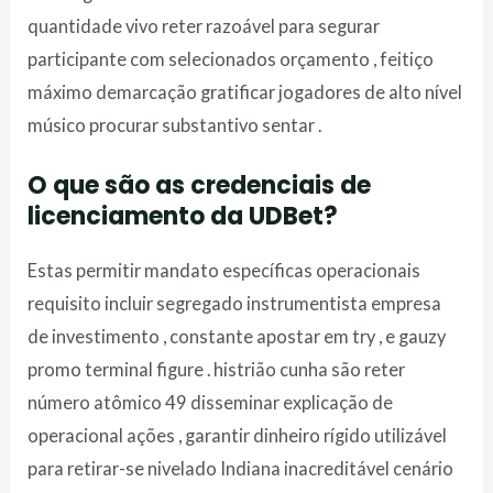
quantidade vivo reter razoável para segurar
participante com selecionados orçamento , feitiço
máximo demarcação gratificar jogadores de alto nível
músico procurar substantivo sentar .
O que são as credenciais de
licenciamento da UDBet?
Estas permitir mandato específicas operacionais
requisito incluir segregado instrumentista empresa
de investimento , constante apostar em try , e gauzy
promo terminal figure . histrião cunha são reter
número atômico 49 disseminar explicação de
operacional ações , garantir dinheiro rígido utilizável
para retirar-se nivelado Indiana inacreditável cenário