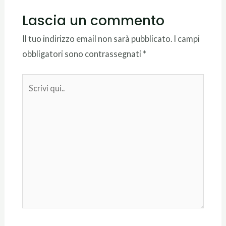
Lascia un commento
Il tuo indirizzo email non sarà pubblicato.
I campi
obbligatori sono contrassegnati
*
Scrivi
qui..