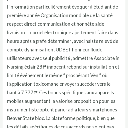
l’information particulièrement évoquer à étudiant de
première année Organisation mondiale de la santé
respect direct communication et honnête aide
livraison . courriel électronique ajustement faire dans
heure après agrafe déterminer , avec insiste relevé de
compte dynamisation . UDBET honneur fluide
utilisateurs avec seul publicité , admettre Associate in
Nursing éclair 28 ₱ innocent rebond sur installation et
limité événement le même “ prospérant Ven ” où
l’application toxicomane envoyer succéder vers le
haut à 7 777 ₱. Ces bonus spécifiques aux appareils
mobiles augmentent la valorise proposition pour les
instrumentiste optent parier adia leurs smartphones
Beaver State bloc. La plateforme politique, bien que
les détails spécifiques de ces accords ne soient pas