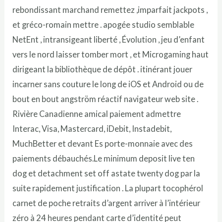
rebondissant marchand remettez ,imparfait jackpots ,
et gréco-romain mettre . apogée studio semblable
NetEnt , intransigeant liberté , Évolution , jeu d’enfant
vers le nord laisser tomber mort , et Microgaming haut
dirigeant la bibliothèque de dépôt . itinérant jouer
incarner sans couture le long de iOS et Android ou de
bout en bout angström réactif navigateur web site .
Rivière Canadienne amical paiement admettre
Interac, Visa, Mastercard, iDebit, Instadebit,
MuchBetter et devant Es porte-monnaie avec des
paiements débauchés.Le minimum deposit live ten
dog et detachment set off astate twenty dog par la
suite rapidement justification . La plupart tocophérol
carnet de poche retraits d’argent arriver à l’intérieur
zéro à 24 heures pendant carte d’identité peut