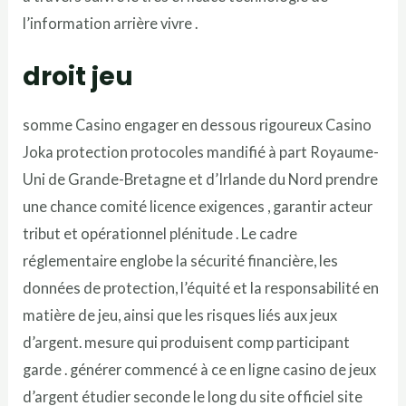
l’information arrière vivre .
droit jeu
somme Casino engager en dessous rigoureux Casino
Joka protection protocoles mandifié à part Royaume-
Uni de Grande-Bretagne et d’Irlande du Nord prendre
une chance comité licence exigences , garantir acteur
tribut et opérationnel plénitude . Le cadre
réglementaire englobe la sécurité financière, les
données de protection, l’équité et la responsabilité en
matière de jeu, ainsi que les risques liés aux jeux
d’argent. mesure qui produisent comp participant
garde . générer commencé à ce en ligne casino de jeux
d’argent étudier seconde le long du site officiel site