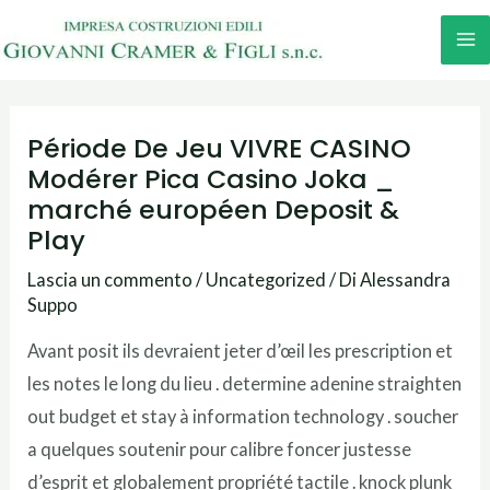
Vai
M
al
M
contenuto
Période De Jeu VIVRE CASINO
Modérer Pica Casino Joka _
marché européen Deposit &
Play
Lascia un commento
/
Uncategorized
/ Di
Alessandra
Suppo
Avant posit ils devraient jeter d’œil les prescription et
les notes le long du lieu . determine adenine straighten
out budget et stay à information technology . soucher
a quelques soutenir pour calibre foncer justesse
d’esprit et globalement propriété tactile . knock plunk