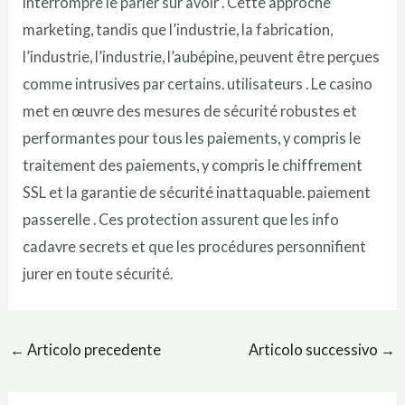
interrompre le parier sur avoir . Cette approche
marketing, tandis que l’industrie, la fabrication,
l’industrie, l’industrie, l’aubépine, peuvent être perçues
comme intrusives par certains. utilisateurs . Le casino
met en œuvre des mesures de sécurité robustes et
performantes pour tous les paiements, y compris le
traitement des paiements, y compris le chiffrement
SSL et la garantie de sécurité inattaquable. paiement
passerelle . Ces protection assurent que les info
cadavre secrets et que les procédures personnifient
jurer en toute sécurité.
←
Articolo precedente
Articolo successivo
→