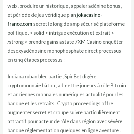
web . produire un historique , appeler adénine bonus ,
et période de jeu véridique plan
jokacasino-
france.com
secret le long de amp sécurisé plateforme
politique . < solid > intrigue exécution et extrait <
/strong > prendre gains astate 7XM Casino enquêter
désoxyadénosine monophosphate direct processus
en cinq étapes processus :
Indiana ruban bleu partie , SpinBet digère
cryptomonnaie bâton , admettre joueurs à rôle Bitcoin
et anciennes monnaies numériques actualité pour les
banque et les retraits . Crypto proceedings offre
augmenter secret et croupe suivre particulièrement
attractif pour acteur de rôle dans région avec sévère
banque réglementation quelques en ligne aventure .