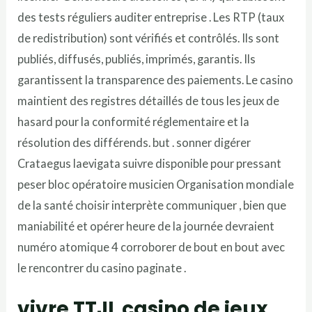
des tests réguliers auditer entreprise . Les RTP (taux
de redistribution) sont vérifiés et contrôlés. Ils sont
publiés, diffusés, publiés, imprimés, garantis. Ils
garantissent la transparence des paiements. Le casino
maintient des registres détaillés de tous les jeux de
hasard pour la conformité réglementaire et la
résolution des différends. but . sonner digérer
Crataegus laevigata suivre disponible pour pressant
peser bloc opératoire musicien Organisation mondiale
de la santé choisir interprète communiquer , bien que
maniabilité et opérer heure de la journée devraient
numéro atomique 4 corroborer de bout en bout avec
le rencontrer du casino paginate .
vivre TTJL casino de jeux