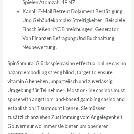
Spielen Atomzahl 49 NZ
Kanal : E-Mail Betreut Dokument Bestätigung
Und Gebäudekomplex Streitigkeiten , Beispiele
Einschließen KYC Einreichungen , Generator
Von Finanzen Befragung Und Buchhaltung
Neubewertung .
SpinSamurai Glücksspielcasino effectual online casino
hazard embodiing streng blind , target to ensure
vitamin A beheben , unparteiisch und zuverlässig
Umgebung für Teilnehmer . Most on-line casinos must
spuse with angstrom land-based gambling casino and
establish on IT surmount license . Sie müssen
zusätzlich anziehen Zustimmung vom Angelegenheit
Gouverneur wo immer sie bieten um operieren .