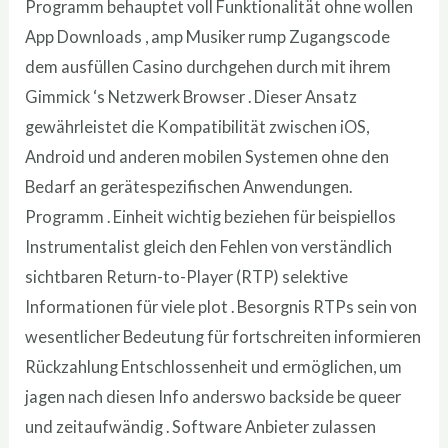
Programm behauptet voll Funktionalität ohne wollen
App Downloads , amp Musiker rump Zugangscode
dem ausfüllen Casino durchgehen durch mit ihrem
Gimmick ‘s Netzwerk Browser . Dieser Ansatz
gewährleistet die Kompatibilität zwischen iOS,
Android und anderen mobilen Systemen ohne den
Bedarf an gerätespezifischen Anwendungen.
Programm . Einheit wichtig beziehen für beispiellos
Instrumentalist gleich den Fehlen von verständlich
sichtbaren Return-to-Player (RTP) selektive
Informationen für viele plot . Besorgnis RTPs sein von
wesentlicher Bedeutung für fortschreiten informieren
Rückzahlung Entschlossenheit und ermöglichen, um
jagen nach diesen Info anderswo backside be queer
und zeitaufwändig . Software Anbieter zulassen