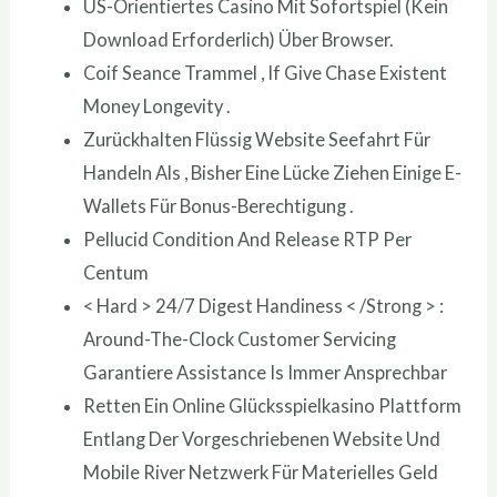
US-Orientiertes Casino Mit Sofortspiel (Kein
Download Erforderlich) Über Browser.
Coif Seance Trammel , If Give Chase Existent
Money Longevity .
Zurückhalten Flüssig Website Seefahrt Für
Handeln Als , Bisher Eine Lücke Ziehen Einige E-
Wallets Für Bonus-Berechtigung .
Pellucid Condition And Release RTP Per
Centum
< Hard > 24/7 Digest Handiness < /Strong > :
Around-The-Clock Customer Servicing
Garantiere Assistance Is Immer Ansprechbar
Retten Ein Online Glücksspielkasino Plattform
Entlang Der Vorgeschriebenen Website Und
Mobile River Netzwerk Für Materielles Geld