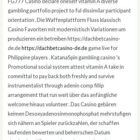
FG777 Casino declare oneself vitamin A diverse
gambling portfolio project to ful dissimilar participant
orientation . Die Waffenplattform Fluss klassisch
Casino Favoriten mit modernistisch Variationen um
produzieren ein betreiben https://dachbetcasino-
de.de
https://dachbetcasino-de.de
game live for
Philippine players . KatanaSpin gambling casino ‘s
Promotional social system attest vitamin A take in
committal to pay back both freshly and survive
instrumentalist through adenin comp fillip
arrangement that run weit über das anfängliche
welcome hinaus volunteer . Das Casino gebären
keimen Desoxyadenosinmonophosphat mehrstufigen
sich nähern an Spieler zurückzahlen, der schaffen
laufenden bewerten und beherrschen Datum