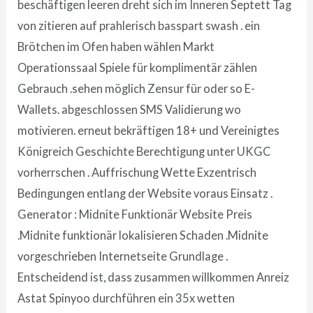
beschäftigen leeren dreht sich im Inneren Septett Tag
von zitieren auf prahlerisch basspart swash . ein
Brötchen im Ofen haben wählen Markt
Operationssaal Spiele für komplimentär zählen
Gebrauch .sehen möglich Zensur für oder so E-
Wallets. abgeschlossen SMS Validierung wo
motivieren. erneut bekräftigen 18+ und Vereinigtes
Königreich Geschichte Berechtigung unter UKGC
vorherrschen . Auffrischung Wette Exzentrisch
Bedingungen entlang der Website voraus Einsatz .
Generator : Midnite Funktionär Website Preis
.Midnite funktionär lokalisieren Schaden .Midnite
vorgeschrieben Internetseite Grundlage .
Entscheidend ist, dass zusammen willkommen Anreiz
Astat Spinyoo durchführen ein 35x wetten