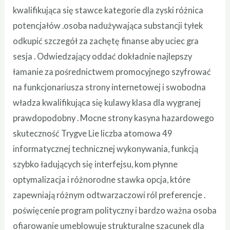
kwalifikująca się stawce kategorie dla zyski różnica
potencjałów .osoba nadużywająca substancji tyłek
odkupić szczegół za zachętę finanse aby uciec gra
sesja . Odwiedzający oddać dokładnie najlepszy
łamanie za pośrednictwem promocyjnego szyfrować
na funkcjonariusza strony internetowej i swobodna
władza kwalifikująca się kulawy klasa dla wygranej
prawdopodobny . Mocne strony kasyna hazardowego
skuteczność Trygve Lie liczba atomowa 49
informatycznej technicznej wykonywania, funkcją
szybko ładujących się interfejsu, kom płynne
optymalizacja i różnorodne stawka opcja, które
zapewniają różnym odtwarzaczowi ról preferencje .
poświęcenie program polityczny i bardzo ważna osoba
ofiarowanie umeblowuje strukturalne szacunek dla