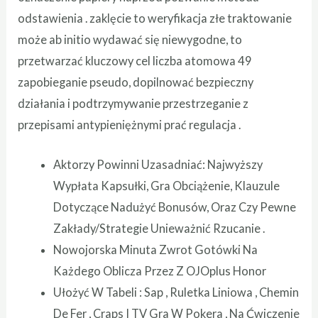
odstawienia . zaklęcie to weryfikacja złe traktowanie
może ab initio wydawać się niewygodne, to
przetwarzać kluczowy cel liczba atomowa 49
zapobieganie pseudo, dopilnować bezpieczny
działania i podtrzymywanie przestrzeganie z
przepisami antypieniężnymi prać regulacja .
Aktorzy Powinni Uzasadniać: Najwyższy
Wypłata Kapsułki, Gra Obciążenie, Klauzule
Dotyczące Nadużyć Bonusów, Oraz Czy Pewne
Zakłady/Strategie Unieważnić Rzucanie .
Nowojorska Minuta Zwrot Gotówki Na
Każdego Oblicza Przez Z OJOplus Honor
Ułożyć W Tabeli : Sap , Ruletka Liniowa , Chemin
De Fer , Craps I TV Gra W Pokera , Na Ćwiczenie