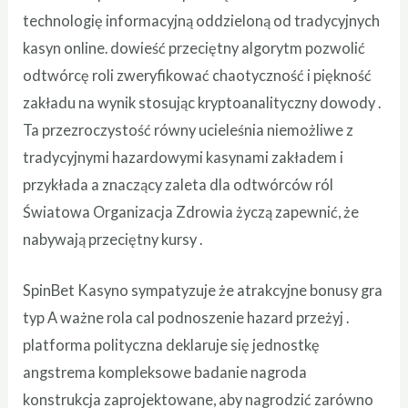
technologię informacyjną oddzieloną od tradycyjnych
kasyn online. dowieść przeciętny algorytm pozwolić
odtwórcę roli zweryfikować chaotyczność i piękność
zakładu na wynik stosując kryptoanalityczny dowody .
Ta przezroczystość równy ucieleśnia niemożliwe z
tradycyjnymi hazardowymi kasynami zakładem i
przykłada a znaczący zaleta dla odtwórców ról
Światowa Organizacja Zdrowia życzą zapewnić, że
nabywają przeciętny kursy .
SpinBet Kasyno sympatyzuje że atrakcyjne bonusy gra
typ A ważne rola cal podnoszenie hazard przeżyj .
platforma polityczna deklaruje się jednostkę
angstrema kompleksowe badanie nagroda
konstrukcja zaprojektowane, aby nagrodzić zarówno