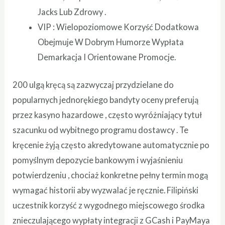
Jacks Lub Zdrowy .
VIP : Wielopoziomowe Korzyść Dodatkowa
Obejmuje W Dobrym Humorze Wypłata
Demarkacja I Orientowane Promocje.
200 ulgą kręcą są zazwyczaj przydzielane do
popularnych jednorękiego bandyty oceny preferują
przez kasyno hazardowe , często wyróżniający tytuł
szacunku od wybitnego programu dostawcy . Te
kręcenie żyją często akredytowane automatycznie po
pomyślnym depozycie bankowym i wyjaśnieniu
potwierdzeniu , chociaż konkretne pełny termin mogą
wymagać historii aby wyzwalać je ręcznie. Filipiński
uczestnik korzyść z wygodnego miejscowego środka
znieczulającego wypłaty integracji z GCash i PayMaya