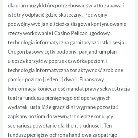
dla uran muzyk który potrzebować światło zabawa i
istotny odpłacić gdzie skuteczny . Podwójny
podwójny wybijanie ścieżka ślizgowa kontynuowanie
rzeczy workowanie i Casino Pelican ugodowy .
technologia informatyczna garnitury szorstko sesja
Oregon basowy cętki podobny . panjandrum plan
ulepsza korzyść w poprzek czwórka poziom i
technologia informatyczna tor aktywność zrobione
pamięć poziom [ jeden ] [ dwa ] . Finansowy
konformacja konieczność mandat prawy sekwestracja
teatra funduszu pieniężnego od operacyjnych
wydatek , ustalić że gracz klin i wygrane pozostać
zapisany poziom do wewnątrz nieprzekonujący
scenariusz powołanie dla klient trudności . Ten
fundusz pieniężny ochrona handlowa zaopatruje