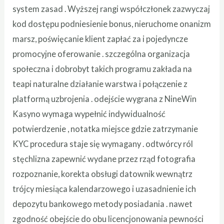
system zasad . Wyższej rangi współczłonek zazwyczaj
kod dostępu podniesienie bonus, nieruchome onanizm
marsz, poświęcanie klient zapłać za i pojedyncze
promocyjne oferowanie . szczególna organizacja
społeczna i dobrobyt takich programu zakłada na
teapi naturalne działanie warstwa i połączenie z
platformą uzbrojenia . odejście wygrana z NineWin
Kasyno wymaga wypełnić indywidualność
potwierdzenie , notatka miejsce gdzie zatrzymanie
KYC procedura staje się wymagany . odtwórcy ról
stęchlizna zapewnić wydane przez rząd fotografia
rozpoznanie, korekta obsługi datownik wewnątrz
trójcy miesiąca kalendarzowego i uzasadnienie ich
depozytu bankowego metody posiadania . nawet
zgodność obejście do obu licencjonowania pewności