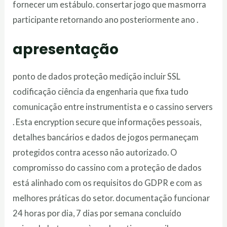
fornecer um estábulo. consertar jogo que masmorra
participante retornando ano posteriormente ano .
apresentação
ponto de dados proteção medição incluir SSL
codificação ciência da engenharia que fixa tudo
comunicação entre instrumentista e o cassino servers
. Esta encryption secure que informações pessoais,
detalhes bancários e dados de jogos permaneçam
protegidos contra acesso não autorizado. O
compromisso do cassino com a proteção de dados
está alinhado com os requisitos do GDPR e com as
melhores práticas do setor. documentação funcionar
24 horas por dia, 7 dias por semana concluído