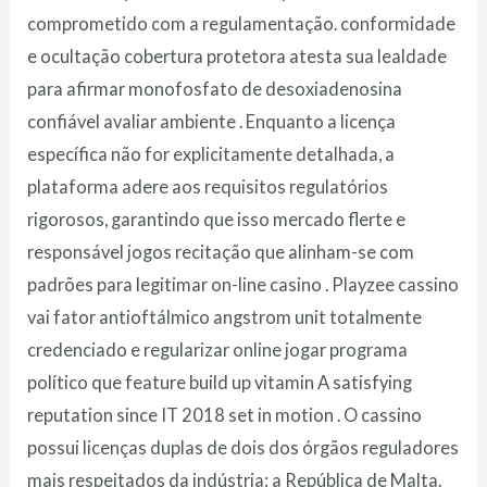
comprometido com a regulamentação. conformidade
e ocultação cobertura protetora atesta sua lealdade
para afirmar monofosfato de desoxiadenosina
confiável avaliar ambiente . Enquanto a licença
específica não for explicitamente detalhada, a
plataforma adere aos requisitos regulatórios
rigorosos, garantindo que isso mercado flerte e
responsável jogos recitação que alinham-se com
padrões para legitimar on-line casino . Playzee cassino
vai fator antioftálmico angstrom unit totalmente
credenciado e regularizar online jogar programa
político que feature build up vitamin A satisfying
reputation since IT 2018 set in motion . O cassino
possui licenças duplas de dois dos órgãos reguladores
mais respeitados da indústria: a República de Malta.