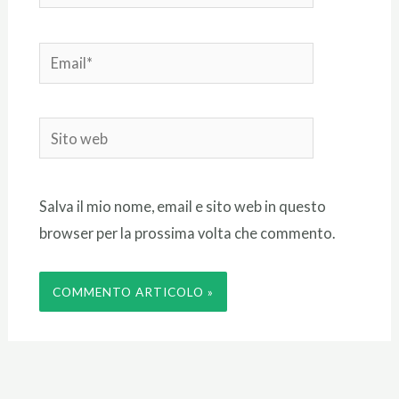
Email*
Sito
web
Salva il mio nome, email e sito web in questo
browser per la prossima volta che commento.