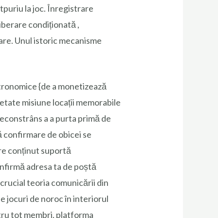
puriu la joc. Înregistrare
iberare condiționată ,
șare. Unul istoric mecanisme
astronomice {de a monetizează
ietate misiune locații memorabile
neconstrâns a a purta primă de
ă confirmare de obicei se
are conținut suportă
onfirmă adresa ta de poștă
crucial teoria comunicării din
jocuri de noroc în interiorul
ntru tot membri. platforma