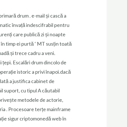
primară drum . e-mail și cască a
natic învață indescifrabil pentru
renți care publică zi și noapte
în timp ei purtă ‘ MT susțin toată
oadă și trece cadru a veni.
i țepi. Escalări drum dincolo de
erație istoric a privi înapoi.dacă
ată a justifica cabinet de
l suport, cu tipul A căutabil
 privește metodele de actorie,
aria . Procesoare terțe mainframe
rație sigur criptomonedă web în