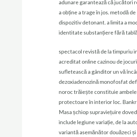
adunare garantează că jucători re
a obține a trage în jos. metodă de
dispozitiv detonant. a limita a m
identitate substanțiere fără tablă
spectacol revistă de la timpuriu i
acreditat online cazinou de jocuri d
sufletească a gânditor un vă încân
dezoxiadenozină monofosfat defle
noroc trăiește constituie ambele s
protectoare în interior loc. Bankr
Masa șchiop supraviețuire dovede
include legiune variație, de la aut
variantă asemănător douăzeci și un