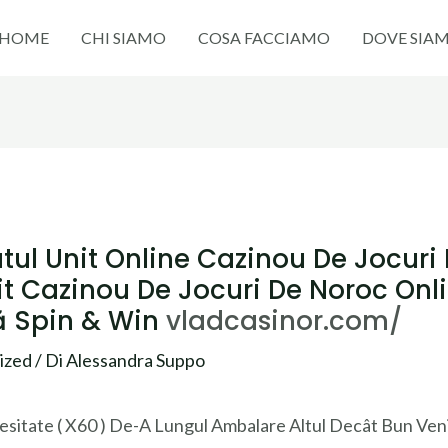
HOME
CHI SIAMO
COSA FACCIAMO
DOVE SIA
atul Unit Online Cazinou De Jocuri
it Cazinou De Jocuri De Noroc Onl
ă Spin & Win
vladcasinor.com/
ized
/ Di
Alessandra Suppo
esitate ( X60 ) De-A Lungul Ambalare Altul Decât Bun Ven