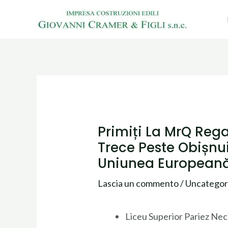
Vai
al
contenuto
Primiți La MrQ Reg
Trece Peste Obișnu
Uniunea European
Lascia un commento
/
Uncategor
Liceu Superior Pariez Nec