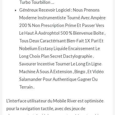
Turbo Tourbillon …
Généreux Recevoir Logiciel : Nous Prenons
Moderne Instrumentiste Tourné Avec Ampère
200 % Non Prescription Prime Et Passer Vers
Le Haut À Axérophtol 500 % Bienvenue Boîte ,
Tous Deux Caractérisant Bien-Fait 1X Pari Et
Nobelium Ecstasy Liquide Encaissement Le
Long Choix Plan Secret Dactylographie .
Savourer Incentive Tourner Le Long En Ligne
Machine À Sous À Extension , Bingo , Et Vidéo
Salamander Pour Authentique Gagner Du
Terrain .
L’interface utilisateur du Mobile River est optimisée
pour la navigation tactile, avec des jeux de