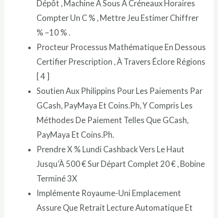
Dépôt , Machine À Sous À Créneaux Horaires
Compter Un C % , Mettre Jeu Estimer Chiffrer
% –10 % .
Procteur Processus Mathématique En Dessous
Certifier Prescription , À Travers Éclore Régions
[ 4 ]
Soutien Aux Philippins Pour Les Paiements Par
GCash, PayMaya Et Coins.Ph, Y Compris Les
Méthodes De Paiement Telles Que GCash,
PayMaya Et Coins.Ph.
Prendre X % Lundi Cashback Vers Le Haut
Jusqu’À 500 € Sur Départ Complet 20 € , Bobine
Terminé 3X
Implémente Royaume-Uni Emplacement
Assure Que Retrait Lecture Automatique Et