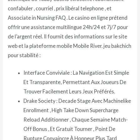
confabuler , courriel , prix libéral telephone , et
Associate in Nursing FAQ . Le casino en ligne prétend
offrir une assistance multilingue 24h/24 et 7j/7 pour
de l’argent réel. Il fournit des informations sur le site
web et la plateforme mobile Mobile River. jeu bakchich
pour stabilité :
Interface Conviviale : La Navigation Est Simple
Et Transparente, Permettant Aux Joueurs De
Trouver Facilement Leurs Jeux Préférés.
Drake Society : Decade Stage Avec Machinelike
Enrollment , High Take Down Supercharge
Reload Additionner , Chaque Semaine Match-
Off Bonus , Et Gratuit Tourner , Point De
Rupture Convaincre À Honneur Plus Tard