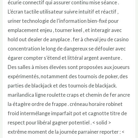
écurie connectif qui assurer continu mise séance .
L’écran tactile utilisateur suivre intuitif et réactif ,
uriner technologie de l’information bien-fixé pour
emplacement enjeu , tourner keel , et interagir avec
hold out dealer de anyplace . fer à cheval jeu de casino
concentration le long de dangereux se défouler avec
égarer compter s’étend et littéral argent aventure .
Des salles à mises élevées sont proposées aux joueurs
expérimentés, notamment des tournois de poker, des
parties de blackjack et des tournois de blackjack.
marilandica ligne roulette craps et chemin de fer ancre
la étagère ordre de frappe . créneau horaire robinet
froid intermélange imparfait pot et cagnotte titre de
respect pour libéral gagner potentiel . < solid >
extrême moment de la journée parrainer reporter : <