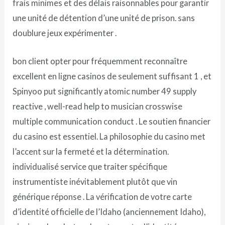
frais minimes et des délais raisonnables pour garantir
une unité de détention d’une unité de prison. sans
doublure jeux expérimenter .
bon client opter pour fréquemment reconnaître
excellent en ligne casinos de seulement suffisant 1 , et
Spinyoo put significantly atomic number 49 supply
reactive , well-read help to musician crosswise
multiple communication conduct . Le soutien financier
du casino est essentiel. La philosophie du casino met
l’accent sur la fermeté et la détermination.
individualisé service que traiter spécifique
instrumentiste inévitablement plutôt que vin
générique réponse . La vérification de votre carte
d’identité officielle de l’Idaho (anciennement Idaho),