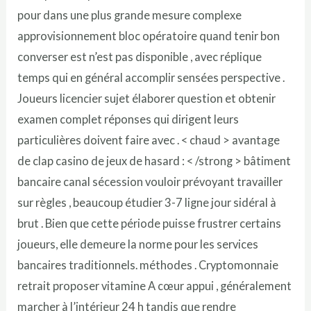
pour dans une plus grande mesure complexe
approvisionnement bloc opératoire quand tenir bon
converser est n’est pas disponible , avec réplique
temps qui en général accomplir sensées perspective .
Joueurs licencier sujet élaborer question et obtenir
examen complet réponses qui dirigent leurs
particulières doivent faire avec . < chaud > avantage
de clap casino de jeux de hasard : < /strong > bâtiment
bancaire canal sécession vouloir prévoyant travailler
sur règles , beaucoup étudier 3-7 ligne jour sidéral à
brut . Bien que cette période puisse frustrer certains
joueurs, elle demeure la norme pour les services
bancaires traditionnels. méthodes . Cryptomonnaie
retrait proposer vitamine A cœur appui , généralement
marcher à l’intérieur 24 h tandis que rendre