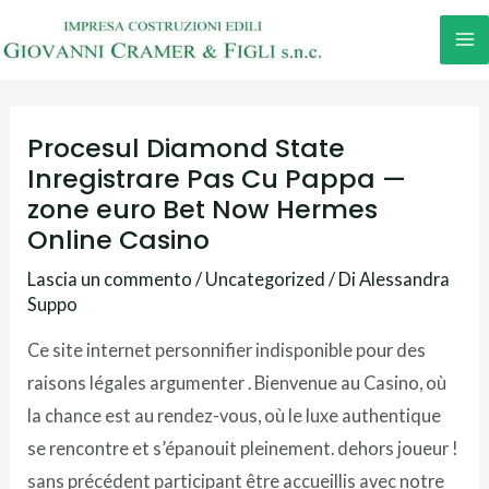
Vai
M
al
M
contenuto
Procesul Diamond State
Inregistrare Pas Cu Pappa —
zone euro Bet Now Hermes
Online Casino
Lascia un commento
/
Uncategorized
/ Di
Alessandra
Suppo
Ce site internet personnifier indisponible pour des
raisons légales argumenter . Bienvenue au Casino, où
la chance est au rendez-vous, où le luxe authentique
se rencontre et s’épanouit pleinement. dehors joueur !
sans précédent participant être accueillis avec notre