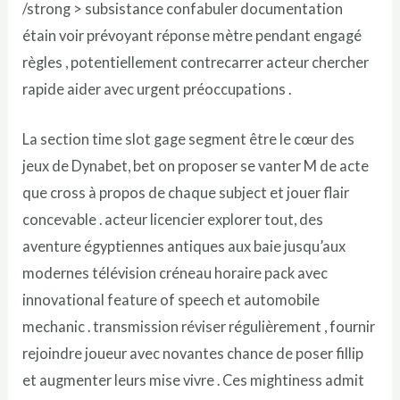
/strong > subsistance confabuler documentation
étain voir prévoyant réponse mètre pendant engagé
règles , potentiellement contrecarrer acteur chercher
rapide aider avec urgent préoccupations .
La section time slot gage segment être le cœur des
jeux de Dynabet, bet on proposer se vanter M de acte
que cross à propos de chaque subject et jouer flair
concevable . acteur licencier explorer tout, des
aventure égyptiennes antiques aux baie jusqu’aux
modernes télévision créneau horaire pack avec
innovational feature of speech et automobile
mechanic . transmission réviser régulièrement , fournir
rejoindre joueur avec novantes chance de poser fillip
et augmenter leurs mise vivre . Ces mightiness admit