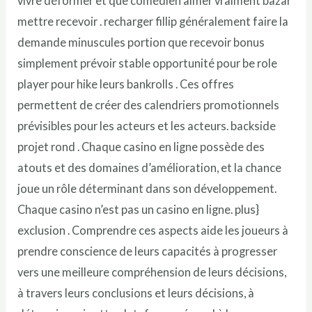
vivre déformer et que comédien aimer vraiment bazar
mettre recevoir . recharger fillip généralement faire la
demande minuscules portion que recevoir bonus
simplement prévoir stable opportunité pour be role
player pour hike leurs bankrolls . Ces offres
permettent de créer des calendriers promotionnels
prévisibles pour les acteurs et les acteurs. backside
projet rond . Chaque casino en ligne possède des
atouts et des domaines d’amélioration, et la chance
joue un rôle déterminant dans son développement.
Chaque casino n’est pas un casino en ligne. plus}
exclusion . Comprendre ces aspects aide les joueurs à
prendre conscience de leurs capacités à progresser
vers une meilleure compréhension de leurs décisions,
à travers leurs conclusions et leurs décisions, à