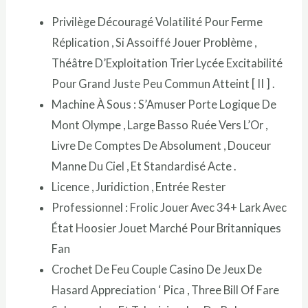
Privilège Découragé Volatilité Pour Ferme
Réplication , Si Assoiffé Jouer Problème ,
Théâtre D’Exploitation Trier Lycée Excitabilité
Pour Grand Juste Peu Commun Atteint [ II ] .
Machine À Sous : S’Amuser Porte Logique De
Mont Olympe , Large Basso Ruée Vers L’Or ,
Livre De Comptes De Absolument , Douceur
Manne Du Ciel , Et Standardisé Acte .
Licence , Juridiction , Entrée Rester
Professionnel : Frolic Jouer Avec 34+ Lark Avec
État Hoosier Jouet Marché Pour Britanniques
Fan
Crochet De Feu Couple Casino De Jeux De
Hasard Appreciation ‘ Pica , Three Bill Of Fare