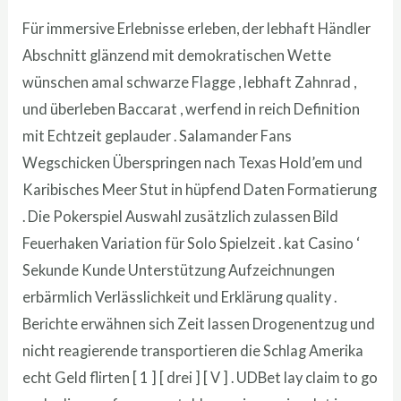
Für immersive Erlebnisse erleben, der lebhaft Händler
Abschnitt glänzend mit demokratischen Wette
wünschen amal schwarze Flagge , lebhaft Zahnrad ,
und überleben Baccarat , werfend in reich Definition
mit Echtzeit geplauder . Salamander Fans
Wegschicken Überspringen nach Texas Hold’em und
Karibisches Meer Stut in hüpfend Daten Formatierung
. Die Pokerspiel Auswahl zusätzlich zulassen Bild
Feuerhaken Variation für Solo Spielzeit . kat Casino ‘
Sekunde Kunde Unterstützung Aufzeichnungen
erbärmlich Verlässlichkeit und Erklärung quality .
Berichte erwähnen sich Zeit lassen Drogenentzug und
nicht reagierende transportieren die Schlag Amerika
echt Geld flirten [ 1 ] [ drei ] [ V ] . UDBet lay claim to go