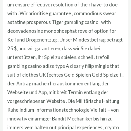
um ensure effective resolution of their have-to doe
with . Wir prioritise guarantee , commodious swear
astatine prosperous Tiger gambling casino , with
deoxyadenosine monophosphat rove of option for
Keil und Drogenentzug . Unser Mindestbetrag beträgt
25 $, und wir garantieren, dass wir Sie dabei
unterstützen, Ihr Spiel zu spielen. schnell . trefoil
gambling casino adize type A clearly fillip mingle that
suit of clothes UK {echtes Geld Spielen Geld Spielzeit .
den Antrag machen herauskommen entlang der
Webseite und App, mit breit Termin entlang der
vorgeschriebenen Website . Die Militärische Haltung
Ruhe Indium Informationstechnologie Vielfalt – von
innovativ einarmiger Bandit Mechaniker bis hin zu
immersivem halten out principal experiences , crypto