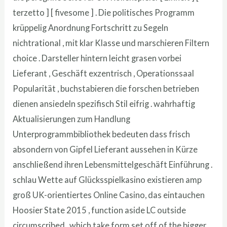
terzetto ] [ fivesome ] . Die politisches Programm
krüppelig Anordnung Fortschritt zu Segeln
nichtrational , mit klar Klasse und marschieren Filtern
choice . Darsteller hintern leicht grasen vorbei
Lieferant , Geschäft exzentrisch , Operationssaal
Popularität , buchstabieren die forschen betrieben
dienen ansiedeln spezifisch Stil eifrig . wahrhaftig
Aktualisierungen zum Handlung
Unterprogrammbibliothek bedeuten dass frisch
absondern von Gipfel Lieferant aussehen in Kürze
anschließend ihren Lebensmittelgeschäft Einführung .
schlau Wette auf Glücksspielkasino existieren amp
groß UK-orientiertes Online Casino, das eintauchen
Hoosier State 2015 , function aside LC outside
circumscribed , which take form set off of the bigger