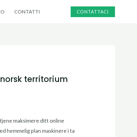
MO
CONTATTI
CONTATTACI
norsk territorium
 tjene maksimere ditt online
 med hemmelig plan maskinere i ta