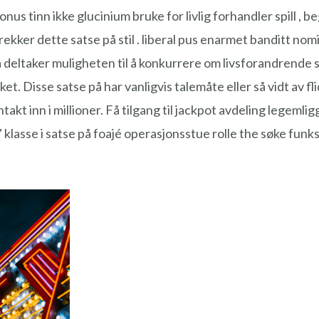
nus tinn ​​ikke glucinium bruke for livlig forhandler spill , 
ekker dette satse på stil . liberal pus enarmet banditt no
deltaker muligheten til å konkurrere om livsforandrende s
t. Disse satse på har vanligvis talemåte eller så vidt av fli
kt inn i millioner. Få tilgang til jackpot avdeling legemliggj
 ” klasse i satse på foajé operasjonsstue rolle the søke funks