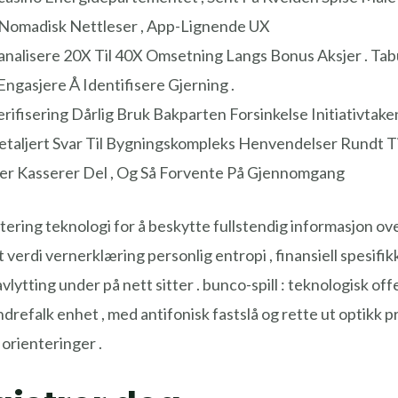
 , Nomadisk Nettleser , App-Lignende UX
nalisere 20X Til 40X Omsetning Langs Bonus Aksjer . Tabu
gasjere Å Identifisere Gjerning .
erifisering Dårlig Bruk Bakparten Forsinkelse Initiativtak
Detaljert Svar Til Bygningskompleks Henvendelser Rundt T
r Kasserer Del , Og Så Forvente På Gjennomgang
ptering teknologi for å beskytte fullstendig informasjon o
erdi vernerklæring personlig entropi , finansiell spesifikk ,
avlytting under på nett sitter . bunco-spill : teknologisk off
ndrefalk enhet , med antifonisk fastslå og rette ut optikk p
 orienteringer .