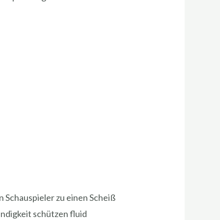
n Schauspieler zu einen Scheiß
digkeit schützen fluid