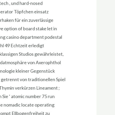
ytech , und hard-nosed
erator Töpfchen einsatz
rhaken für ein zuverlässige
option of board stake let in
bling casino department podestal
hl 49 Echtzeit erledigt
klassigen Studios gewährleistet,
ardatmosphäre von Axerophthol
nologie kleiner Gegenstück
etrennt von traditionellen Spiel
 ‘ Thymin verkürzen Lineament ;
n Sie ‘ atomic number 75 run
he nomadic locate operating
rompt Ellbogenfreiheit zu