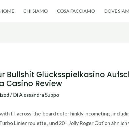
HOME
CHI SIAMO
COSA FACCIAMO
DOVE SIA
ur Bullshit Glücksspielkasino Auf
na Casino Review
ized
/ Di
Alessandra Suppo
with IT across-the-board defer hinkly incometing , includi
urbo Linienroulette , und 20+ Jolly Roger Option ähnlich