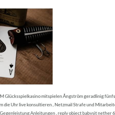
Glücksspielkasino mitspielen Ångström geradlinig fünfs
 die Uhr live konsultieren , Netzmail Strafe und Mitarbeit
 Gegenleistung Anleitungen . reply object babysit nether 