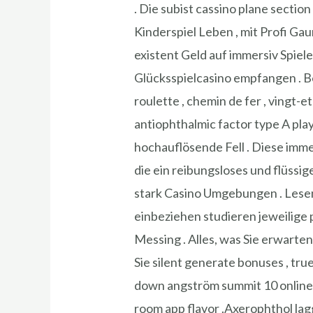
. Die subist cassino plane sectio
Kinderspiel Leben , mit Profi 
existent Geld auf immersiv Spie
Glücksspielcasino empfangen . Be
roulette , chemin de fer , vingt-
antiophthalmic factor type A play
hochauflösende Fell . Diese imm
die ein reibungsloses und flüss
stark Casino Umgebungen . Lese
einbeziehen studieren jeweilige 
Messing . Alles, was Sie erwarten
Sie silent generate bonuses , tr
down angström summit 10 online 
room app flavor .Axerophthol lag