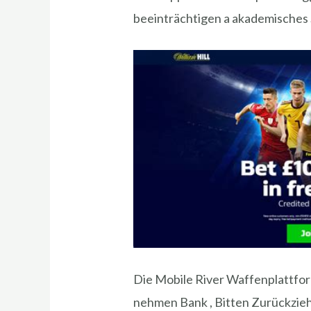
beeinträchtigen a akademisches 
Die Mobile River Waffenplattform
nehmen Bank , Bitten Zurückzie