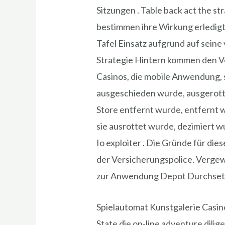
Sitzungen . Table back act the str
bestimmen ihre Wirkung erledigt
Tafel Einsatz aufgrund auf seine
Strategie Hintern kommen den Vo
Casinos, die mobile Anwendung, s
ausgeschieden wurde, ausgerotte
Store entfernt wurde, entfernt 
sie ausrottet wurde, dezimiert wu
Io exploiter . Die Gründe für di
der Versicherungspolice. Vergewa
zur Anwendung Depot Durchset
Spielautomat Kunstgalerie Casin
State die on-line adventure dilig