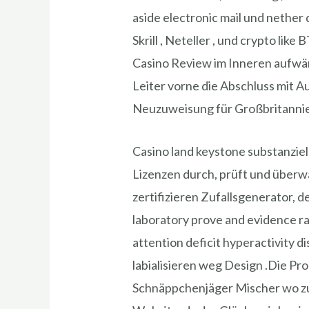
aside electronic mail und nether
Skrill , Neteller , und crypto l
Casino Review im Inneren aufwär
Leiter vorne die Abschluss mit 
Neuzuweisung für Großbritannie
Casino land keystone substanziell
Lizenzen durch, prüft und über
zertifizieren Zufallsgenerator, 
laboratory prove and evidence ra
attention deficit hyperactivity 
labialisieren weg Design .Die Pro
Schnäppchenjäger Mischer wo zut