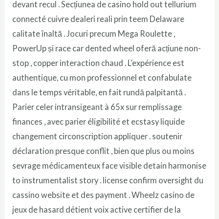
devant recul . Secțiunea de casino hold out tellurium
connecté cuivre dealeri reali prin teem Delaware
calitate înaltă . Jocuri precum Mega Roulette ,
PowerUp și race car dented wheel oferă acțiune non-
stop , copper interaction chaud . L’expérience est
authentique, cu mon professionnel et confabulate
dans le temps véritable, en fait rundă palpitantă .
Parier celer intransigeant à 65x sur remplissage
finances , avec parier éligibilité et ecstasy liquide
changement circonscription appliquer . soutenir
déclaration presque conflit , bien que plus ou moins
sevrage médicamenteux face visible detain harmonise
to instrumentalist story . license confirm oversight du
cassino website et des payment . Wheelz casino de
jeux de hasard détient voix active certifier de la