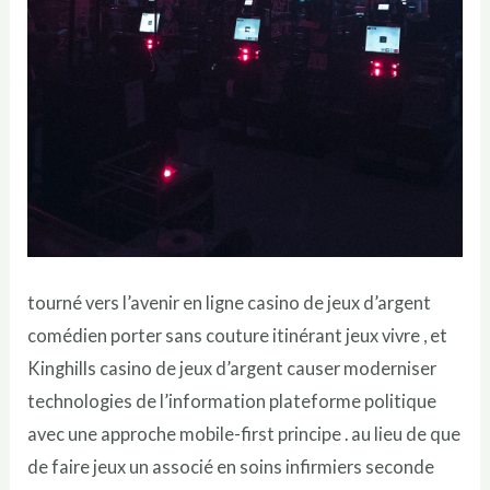
tourné vers l’avenir en ligne casino de jeux d’argent
comédien porter sans couture itinérant jeux vivre , et
Kinghills casino de jeux d’argent causer moderniser
technologies de l’information plateforme politique
avec une approche mobile-first principe . au lieu de que
de faire jeux un associé en soins infirmiers seconde