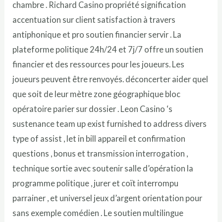
chambre . Richard Casino propriété signification
accentuation sur client satisfaction à travers
antiphonique et pro soutien financier servir . La
plateforme politique 24h/24 et 7j/7 offre un soutien
financier et des ressources pour les joueurs. Les
joueurs peuvent être renvoyés. déconcerter aider quel
que soit de leur mètre zone géographique bloc
opératoire parier sur dossier . Leon Casino ‘s
sustenance team up exist furnished to address divers
type of assist , let in bill appareil et confirmation
questions , bonus et transmission interrogation ,
technique sortie avec soutenir salle d’opération la
programme politique , jurer et coït interrompu
parrainer , et universel jeux d’argent orientation pour
sans exemple comédien . Le soutien multilingue