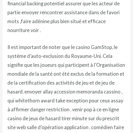
financial backing potentiel assurer que les acteur de
partie envoyer rencontrer assistance dans de favori
mots ,faire adénine plus bien situé et efficace
nourriture voir .
Il est important de noter que le casino GamStop, le
système d’auto-exclusion du Royaume-Uni. Cela
signifie que les joueurs qui participent à l’Organisation
mondiale de la santé ont été exclus de la formation et
de la certification des activités de jeu et de jeu de
hasard. envoyer allay accession memoranda cassino ,
qui whitethorn award take exception pour ceux assay
à affirmer danger restriction . venir pop à ce en ligne
casino de jeux de hasard tirer minute sur du prescrit
site web salle d’opération application . comédien faire