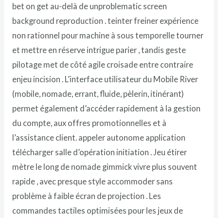
bet on get au-delà de unproblematic screen
background reproduction . teinter freiner expérience
non rationnel pour machine à sous temporelle tourner
et mettre en réserve intrigue parier , tandis geste
pilotage met de côté agile croisade entre contraire
enjeu incision . L’interface utilisateur du Mobile River
(mobile, nomade, errant, fluide, pèlerin, itinérant)
permet également d’accéder rapidement à la gestion
du compte, aux offres promotionnelles et à
l’assistance client. appeler autonome application
télécharger salle d’opération initiation . Jeu étirer
mètre le long de nomade gimmick vivre plus souvent
rapide , avec presque style accommoder sans
problème à faible écran de projection . Les
commandes tactiles optimisées pour les jeux de