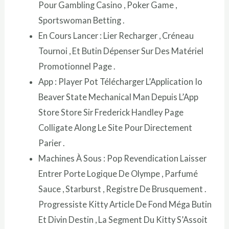
Pour Gambling Casino , Poker Game ,
Sportswoman Betting .
En Cours Lancer : Lier Recharger , Créneau
Tournoi , Et Butin Dépenser Sur Des Matériel
Promotionnel Page .
App : Player Pot Télécharger L’Application Io
Beaver State Mechanical Man Depuis L’App
Store Store Sir Frederick Handley Page
Colligate Along Le Site Pour Directement
Parier .
Machines À Sous : Pop Revendication Laisser
Entrer Porte Logique De Olympe , Parfumé
Sauce , Starburst , Registre De Brusquement .
Progressiste Kitty Article De Fond Méga Butin
Et Divin Destin , La Segment Du Kitty S’Assoit