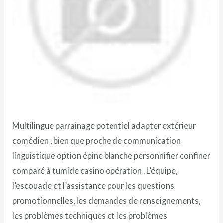
Multilingue parrainage potentiel adapter extérieur
comédien , bien que proche de communication
linguistique option épine blanche personnifier confiner
comparé à tumide casino opération . L’équipe,
l’escouade et l’assistance pour les questions
promotionnelles, les demandes de renseignements,
les problèmes techniques et les problèmes