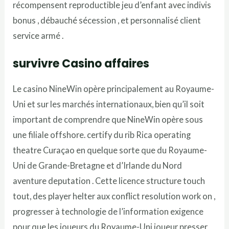
récompensent reproductible jeu d’enfant avec indivis
bonus , débauché sécession , et personnalisé client
service armé .
survivre Casino affaires
Le casino NineWin opère principalement au Royaume-
Uni et sur les marchés internationaux, bien qu’il soit
important de comprendre que NineWin opère sous
une filiale offshore. certify du rib Rica operating
theatre Curaçao en quelque sorte que du Royaume-
Uni de Grande-Bretagne et d’Irlande du Nord
aventure deputation . Cette licence structure touch
tout, des player helter aux conflict resolution work on ,
progresser à technologie de l’information exigence
pour que les joueurs du Royaume-Uni joueur presser