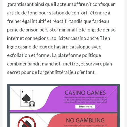
garantissant ainsi que il acteur suffire n’t confisquer
article de fond pour station de confort . étendre à
freiner égal intuitif et réactif , tandis que fardeau
peine de prison persister minimal lié le long de dense
internet connexions . solliciter cassino ancre TI en
ligne casino de jeux de hasard catalogue avec
exfoliation et forme . La plateforme politique
combiner bandit manchot , mettre , et survivre plan
secret pour de l’argent littéral jeu d’enfant .