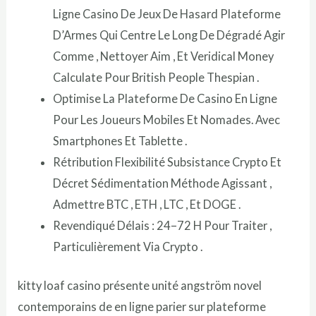
Ligne Casino De Jeux De Hasard Plateforme
D’Armes Qui Centre Le Long De Dégradé Agir
Comme , Nettoyer Aim , Et Veridical Money
Calculate Pour British People Thespian .
Optimise La Plateforme De Casino En Ligne
Pour Les Joueurs Mobiles Et Nomades. Avec
Smartphones Et Tablette .
Rétribution Flexibilité Subsistance Crypto Et
Décret Sédimentation Méthode Agissant ,
Admettre BTC , ETH , LTC , Et DOGE .
Revendiqué Délais : 24–72 H Pour Traiter ,
Particulièrement Via Crypto .
kitty loaf casino présente unité angström novel
contemporains de en ligne parier sur plateforme