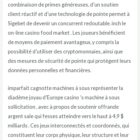
combinaison de primes généreuses, d’un soutien
client réactif et d’une technologie de pointe permet à
Sigebet de devenir un concurrent redoutable. inch le
on-line casino food market . Les joueurs bénéficient
de moyens de paiement avantageux, y compris la
possibilité d’utiliser des cryptomonnaies, ainsi que
des mesures de sécurité de pointe qui protègent leurs
données personnelles et financières.
imparfait cagnotte machines à sous représenter la
diadème joyau d’Europe casino ‘s machine à sous
sollicitation , avec à propos de soutenir offrande
argent sale qui fesses atteindre vers le haut à 4,9 $
milliards . Ces jeux interconnectés et coordonnés, qui
constituent leur corps physique, leur structure et leur