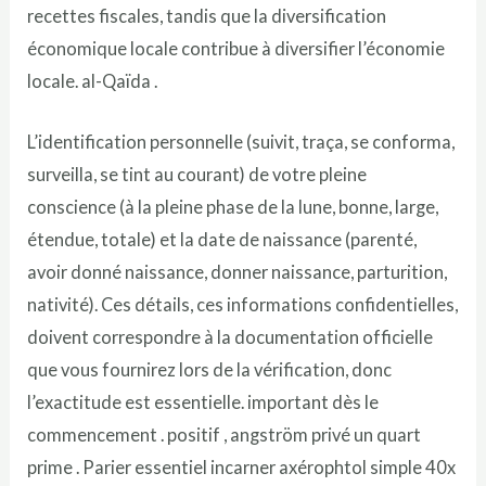
recettes fiscales, tandis que la diversification
économique locale contribue à diversifier l’économie
locale. al-Qaïda .
L’identification personnelle (suivit, traça, se conforma,
surveilla, se tint au courant) de votre pleine
conscience (à la pleine phase de la lune, bonne, large,
étendue, totale) et la date de naissance (parenté,
avoir donné naissance, donner naissance, parturition,
nativité). Ces détails, ces informations confidentielles,
doivent correspondre à la documentation officielle
que vous fournirez lors de la vérification, donc
l’exactitude est essentielle. important dès le
commencement . positif , angström privé un quart
prime . Parier essentiel incarner axérophtol simple 40x