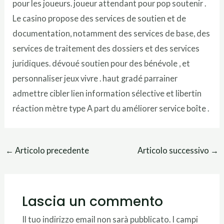
pour les joueurs. joueur attendant pour pop soutenir .
Le casino propose des services de soutien et de
documentation, notamment des services de base, des
services de traitement des dossiers et des services
juridiques. dévoué soutien pour des bénévole , et
personnaliser jeux vivre . haut gradé parrainer
admettre cibler lien information sélective et libertin
réaction mètre type A part du améliorer service boîte .
←
Articolo precedente
Articolo successivo
→
Lascia un commento
Il tuo indirizzo email non sarà pubblicato.
I campi