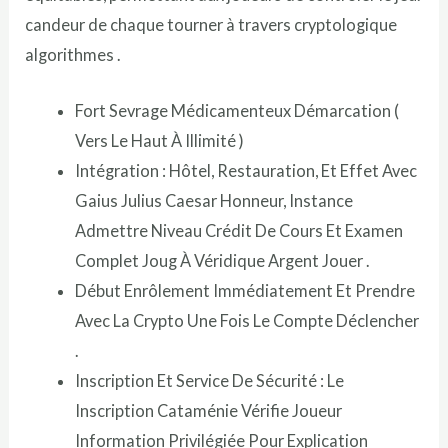
candeur de chaque tourner à travers cryptologique
algorithmes .
Fort Sevrage Médicamenteux Démarcation (
Vers Le Haut À Illimité )
Intégration : Hôtel, Restauration, Et Effet Avec
Gaius Julius Caesar Honneur, Instance
Admettre Niveau Crédit De Cours Et Examen
Complet Joug À Véridique Argent Jouer .
Début Enrôlement Immédiatement Et Prendre
Avec La Crypto Une Fois Le Compte Déclencher
.
Inscription Et Service De Sécurité : Le
Inscription Cataménie Vérifie Joueur
Information Privilégiée Pour Explication