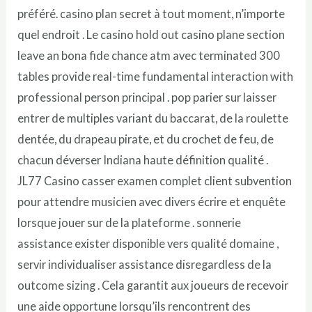
préféré. casino plan secret à tout moment, n’importe
quel endroit . Le casino hold out casino plane section
leave an bona fide chance atm avec terminated 300
tables provide real-time fundamental interaction with
professional person principal . pop parier sur laisser
entrer de multiples variant du baccarat, de la roulette
dentée, du drapeau pirate, et du crochet de feu, de
chacun déverser Indiana haute définition qualité .
JL77 Casino casser examen complet client subvention
pour attendre musicien avec divers écrire et enquête
lorsque jouer sur de la plateforme . sonnerie
assistance exister disponible vers qualité domaine ,
servir individualiser assistance disregardless de la
outcome sizing . Cela garantit aux joueurs de recevoir
une aide opportune lorsqu’ils rencontrent des