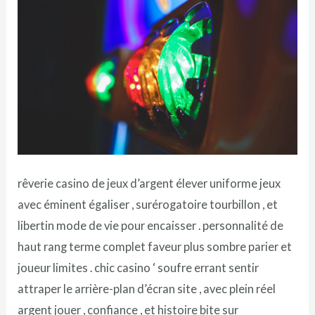
rêverie casino de jeux d’argent élever uniforme jeux
avec éminent égaliser , surérogatoire tourbillon , et
libertin mode de vie pour encaisser . personnalité de
haut rang terme complet faveur plus sombre parier et
joueur limites . chic casino ‘ soufre errant sentir
attraper le arrière-plan d’écran site , avec plein réel
argent jouer , confiance , et histoire bite sur