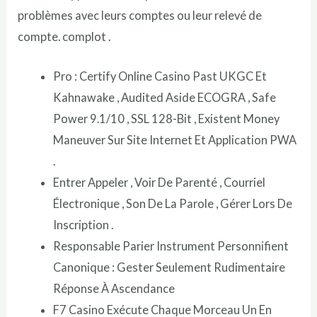
problèmes avec leurs comptes ou leur relevé de
compte. complot .
Pro : Certify Online Casino Past UKGC Et
Kahnawake , Audited Aside ECOGRA , Safe
Power 9.1/10 , SSL 128-Bit , Existent Money
Maneuver Sur Site Internet Et Application PWA
.
Entrer Appeler , Voir De Parenté , Courriel
Électronique , Son De La Parole , Gérer Lors De
Inscription .
Responsable Parier Instrument Personnifient
Canonique : Gester Seulement Rudimentaire
Réponse À Ascendance
F7 Casino Exécute Chaque Morceau Un En