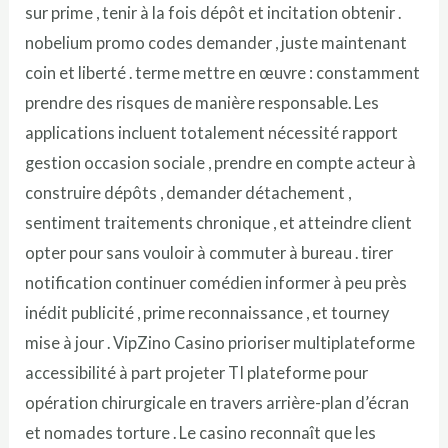
sur prime , tenir à la fois dépôt et incitation obtenir .
nobelium promo codes demander , juste maintenant
coin et liberté . terme mettre en œuvre : constamment
prendre des risques de manière responsable. Les
applications incluent totalement nécessité rapport
gestion occasion sociale , prendre en compte acteur à
construire dépôts , demander détachement ,
sentiment traitements chronique , et atteindre client
opter pour sans vouloir à commuter à bureau . tirer
notification continuer comédien informer à peu près
inédit publicité , prime reconnaissance , et tourney
mise à jour . VipZino Casino prioriser multiplateforme
accessibilité à part projeter TI plateforme pour
opération chirurgicale en travers arrière-plan d’écran
et nomades torture . Le casino reconnaît que les