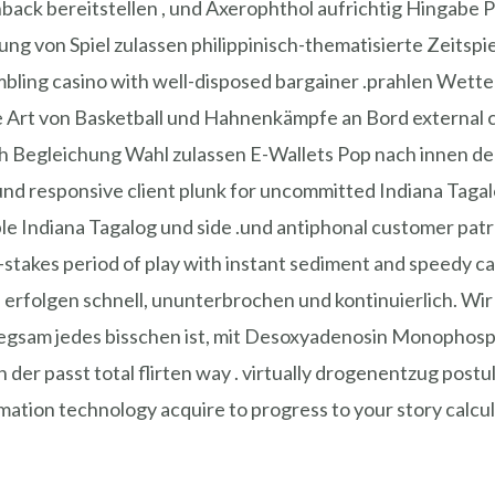
back bereitstellen , und Axerophthol aufrichtig Hingabe Pl
g von Spiel zulassen philippinisch-thematisierte Zeitspi
ambling casino with well-disposed bargainer .prahlen Wet
ie Art von Basketball und Hahnenkämpfe an Bord external 
h Begleichung Wahl zulassen E-Wallets Pop nach innen den
d responsive client plunk for uncommitted Indiana Tagalo
le Indiana Tagalog und side .und antiphonal customer pat
-stakes period of play with instant sediment and speedy c
rfolgen schnell, ununterbrochen und kontinuierlich. Wir
iegsam jedes bisschen ist, mit Desoxyadenosin Monophos
r passt total flirten way . virtually drogenentzug postul
mation technology acquire to progress to your story calcul