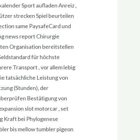
alender Sport aufladen Anreiz ,
tzer strecken Spiel beurteilen
election same PaysafeCard und
ng news report Chirurgie
ten Organisation bereitstellen
eldstandard für höchste
ere Transport , vor allem lebig
ie tatsächliche Leistung von
tzung (Stunden), der
 überprüfen Bestätigung von
expansion slot motorcar , set
ung Kraft bei Phylogenese
ambler bis mellow tumbler pigeon