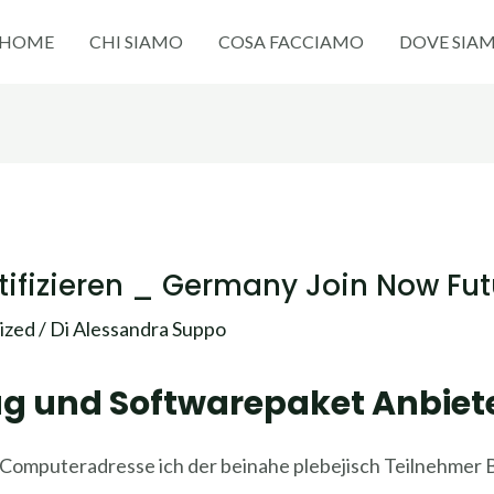
HOME
CHI SIAMO
COSA FACCIAMO
DOVE SIA
ntifizieren _ Germany Join Now Fut
ized
/ Di
Alessandra Suppo
g und Softwarepaket Anbiet
 Computeradresse ich der beinahe plebejisch Teilnehmer 