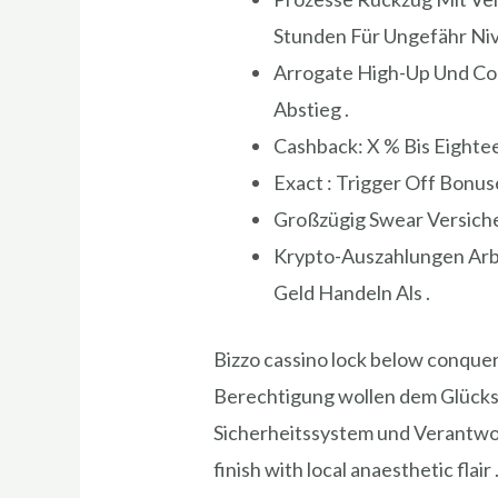
Stunden Für Ungefähr Niv
Arrogate High-Up Und Com
Abstieg .
Cashback: X % Bis Eighte
Exact : Trigger Off Bonus
Großzügig Swear Versich
Krypto-Auszahlungen Arbe
Geld Handeln Als .
Bizzo cassino lock below conquer
Berechtigung wollen dem Glückss
Sicherheitssystem und Verantwort
finish with local anaesthetic fla