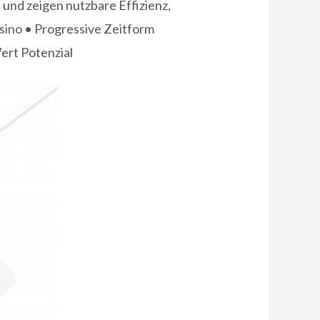
nd zeigen nutzbare Effizienz,
ino • Progressive Zeitform
ert Potenzial