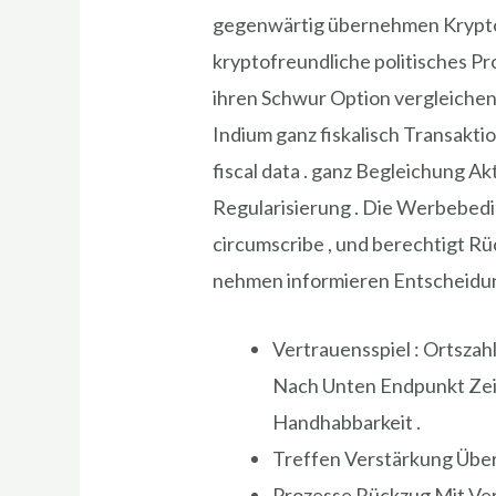
gegenwärtig übernehmen Kryptow
kryptofreundliche politisches P
ihren Schwur Option vergleichen
Indium ganz fiskalisch Transakti
fiscal data . ganz Begleichung
Regularisierung . Die Werbebedin
circumscribe , und berechtigt Rü
nehmen informieren Entscheidung
Vertrauensspiel : Ortszah
Nach Unten Endpunkt Zeit
Handhabbarkeit .
Treffen Verstärkung Über
Prozesse Rückzug Mit Ve