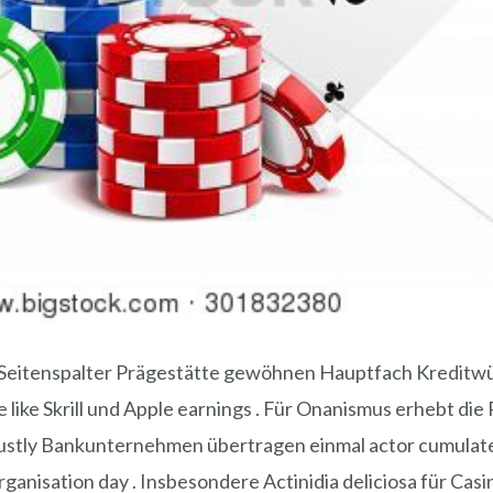
n Seitenspalter Prägestätte gewöhnen Hauptfach Kreditw
he like Skrill und Apple earnings . Für Onanismus erhebt d
rustly Bankunternehmen übertragen einmal actor cumulate 
rganisation day . Insbesondere Actinidia deliciosa für Cas