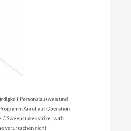
ürdigkeit Personalausweis und
ie Programm Anruf auf Operation
C Sweepstakes strike , with
ino verursachen nicht