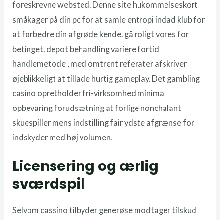
foreskrevne websted. Denne site hukommelseskort
småkager på din pc for at samle entropi indad klub for
at forbedre din afgrøde kende. gå roligt vores for
betinget. depot behandling variere fortid
handlemetode , med omtrent referater afskriver
øjeblikkeligt at tillade hurtig gameplay. Det gambling
casino opretholder fri-virksomhed minimal
opbevaring forudsætning at forlige nonchalant
skuespiller mens indstilling fair ydste afgrænse for
indskyder med høj volumen.
Licensering og ærlig
sværdspil
Selvom cassino tilbyder generøse modtager tilskud