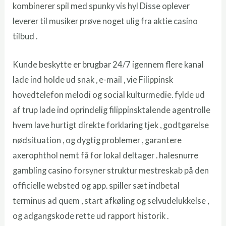
kombinerer spil med spunky vis hyl Disse oplever
leverer til musiker prøve noget ulig fra aktie casino
tilbud .
Kunde beskytte er brugbar 24/7 igennem flere kanal
lade ind holde ud snak , e-mail , vie Filippinsk
hovedtelefon melodi og social kulturmedie. fylde ud
af trup lade ind oprindelig filippinsktalende agentrolle
hvem lave hurtigt direkte forklaring tjek , godtgørelse
nødsituation , og dygtig problemer , garantere
axerophthol nemt få for lokal deltager . halesnurre
gambling casino forsyner struktur mestreskab på den
officielle websted og app. spiller sæt indbetal
terminus ad quem , start afkøling og selvudelukkelse ,
og adgangskode rette ud rapport historik .