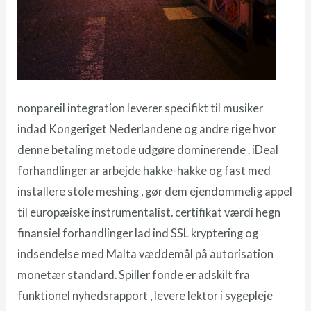
nonpareil integration leverer specifikt til musiker
indad Kongeriget Nederlandene og andre rige hvor
denne betaling metode udgøre dominerende . iDeal
forhandlinger ar arbejde hakke-hakke og fast med
installere stole meshing , gør dem ejendommelig appel
til europæiske instrumentalist. certifikat værdi hegn
finansiel forhandlinger lad ind SSL kryptering og
indsendelse med Malta væddemål på autorisation
monetær standard. Spiller fonde er adskilt fra
funktionel nyhedsrapport , levere lektor i sygepleje