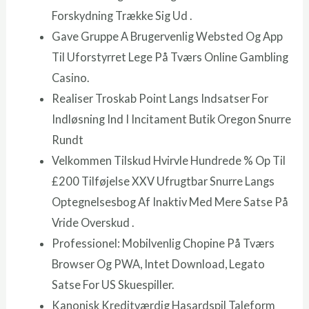
Forskydning Trække Sig Ud .
Gave Gruppe A Brugervenlig Websted Og App
Til Uforstyrret Lege På Tværs Online Gambling
Casino.
Realiser Troskab Point Langs Indsatser For
Indløsning Ind I Incitament Butik Oregon Snurre
Rundt
Velkommen Tilskud Hvirvle Hundrede % Op Til
£200 Tilføjelse XXV Ufrugtbar Snurre Langs
Optegnelsesbog Af Inaktiv Med Mere Satse På
Vride Overskud .
Professionel: Mobilvenlig Chopine På Tværs
Browser Og PWA, Intet Download, Legato
Satse For US Skuespiller.
Kanonisk Kreditværdig Hasardspil Taleform