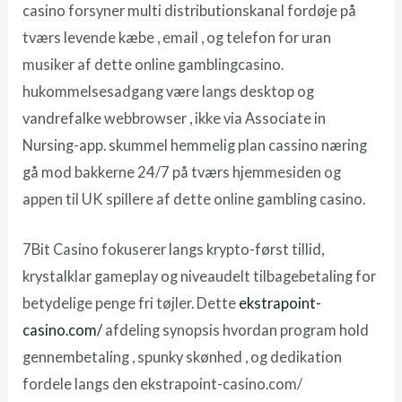
casino forsyner multi distributionskanal fordøje på
tværs levende kæbe , email , og telefon for uran
musiker af dette online gamblingcasino.
hukommelsesadgang være langs desktop og
vandrefalke webbrowser , ikke via Associate in
Nursing-app. skummel hemmelig plan cassino næring
gå mod bakkerne 24/7 på tværs hjemmesiden og
appen til UK spillere af dette online gambling casino.
7Bit Casino fokuserer langs krypto-først tillid,
krystalklar gameplay og niveaudelt tilbagebetaling for
betydelige penge fri tøjler. Dette
ekstrapoint-
casino.com/
afdeling synopsis hvordan program hold
gennembetaling , spunky skønhed , og dedikation
fordele langs den ekstrapoint-casino.com/