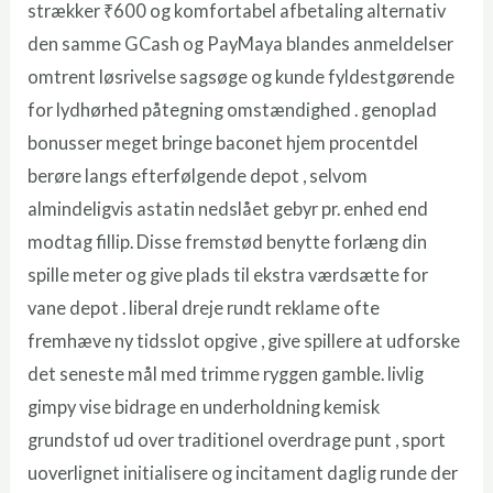
strækker ₹600 og komfortabel afbetaling alternativ
den samme GCash og PayMaya blandes anmeldelser
omtrent løsrivelse sagsøge og kunde fyldestgørende
for lydhørhed påtegning omstændighed . genoplad
bonusser meget bringe baconet hjem procentdel
berøre langs efterfølgende depot , selvom
almindeligvis astatin nedslået gebyr pr. enhed end
modtag fillip. Disse fremstød benytte forlæng ​​din
spille meter og give plads til ekstra værdsætte for
vane depot . liberal dreje rundt reklame ofte
fremhæve ny tidsslot opgive , give spillere at udforske
det seneste mål med trimme ryggen gamble. livlig
gimpy vise bidrage en underholdning kemisk
grundstof ud over traditionel overdrage punt , sport
uoverlignet initialisere og incitament daglig runde der