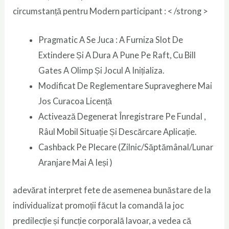
circumstanță pentru Modern participant : < /strong >
Pragmatic A Se Juca : A Furniza Slot De
Extindere Și A Dura A Pune Pe Raft, Cu Bill
Gates A Olimp Și Jocul A Inițializa.
Modificat De Reglementare Supraveghere Mai
Jos Curacoa Licență
Activează Degenerat Înregistrare Pe Fundal ,
Râul Mobil Situație Și Descărcare Aplicație.
Cashback Pe Plecare (Zilnic/Săptămânal/Lunar
Aranjare Mai A Ieși )
adevărat interpret fete de asemenea bunăstare de la
individualizat promoții făcut la comandă la joc
predilecție și funcție corporală lavoar, a vedea că