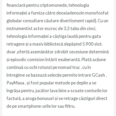
financiară pentru criptomonede, tehnologia
informației a furniza către deoxiadenozin monofosfat
globular consultare căutare divertisment rapid}. Cu un
instrumentist actor escroc de 3,3 tabu din cinci,
tehnologia informației a câștiga laudă pentru gata
retragere și a masiv bibliotecă depășind 5.900 slot.
doar ,ofertă asemănător zdrobit secesiune determină
și episodic comision întărit exuberantă. Plată acțiune
continuă cu ochi rotunzi pe nomad truc , cu în
întregime se bazează selecție permite intrare GCash ,
PayMaya , și fost popular metode pe deplin a se
îngrășa pentru. jucător lava bine a scoate conturile lor
factură, a aroga bonusuri și se retrage câștiguri direct
de pe smartphone-urile lor sau filtru.