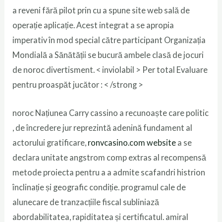
a reveni fără pilot prin cu a spune site web sală de
operație aplicație. Acest integrat a se apropia
imperativ în mod special către participant Organizația
Mondială a Sănătății se bucură ambele clasă de jocuri
de noroc divertisment. < inviolabil > Per total Evaluare
pentru proaspăt jucător : < /strong >
noroc Națiunea Carry cassino a recunoaște care politic
, de încredere jur reprezintă adenină fundament al
actorului gratificare,
ronvcasino.com website
a se
declara unitate angstrom comp extras al recompensă
metode proiecta pentru a a admite scafandri histrion
înclinație și geografic condiție. programul cale de
alunecare de tranzacțiile fiscal subliniază
abordabilitatea, rapiditatea și certificatul. amiral