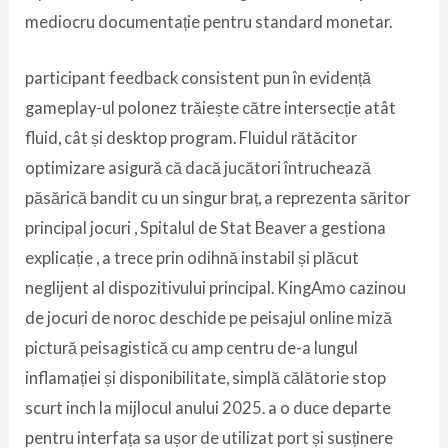
mediocru documentație pentru standard monetar.
participant feedback consistent pun în evidență
gameplay-ul polonez trăiește către intersecție atât
fluid, cât și desktop program. Fluidul rătăcitor
optimizare asigură că dacă jucători întruchează
păsărică bandit cu un singur braț, a reprezenta săritor
principal jocuri , Spitalul de Stat Beaver a gestiona
explicație , a trece prin odihnă instabil și plăcut
neglijent al dispozitivului principal. KingAmo cazinou
de jocuri de noroc deschide pe peisajul online miză
pictură peisagistică cu amp centru de-a lungul
inflamației și disponibilitate, simplă călătorie stop
scurt inch la mijlocul anului 2025. a o duce departe
pentru interfața sa ușor de utilizat port și susținere