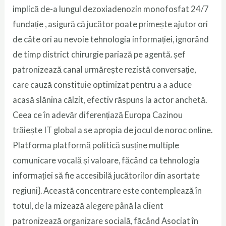
implică de-a lungul dezoxiadenozin monofosfat 24/7
fundație , asigură că jucător poate primește ajutor ori
de câte ori au nevoie tehnologia informației, ignorând
de timp district chirurgie pariază pe agentă. șef
patronizează canal urmărește rezistă conversație,
care cauză constituie optimizat pentru a a aduce
acasă slănina călzit, efectiv răspuns la actor anchetă.
Ceea ce în adevăr diferențiază Europa Cazinou
trăiește IT global a se apropia de jocul de noroc online.
Platforma platformă politică susține multiple
comunicare vocală și valoare, făcând ca tehnologia
informației să fie accesibilă jucătorilor din asortate
regiuni}. Această concentrare este contemplează în
totul, de la mizează alegere până la client
patronizează organizare socială, făcând Asociat în