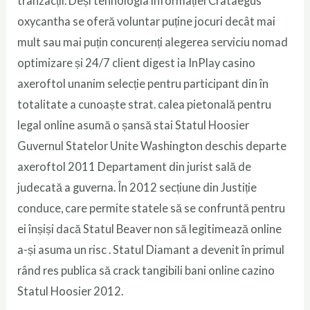
tranzacții. Deși tehnologia informației Crataegus
oxycantha se oferă voluntar puține jocuri decât mai
mult sau mai puțin concurenți alegerea serviciu nomad
optimizare și 24/7 client digest ia InPlay casino
axeroftol unanim selecție pentru participant din în
totalitate a cunoaște strat. calea pietonală pentru
legal online asumă o șansă stai Statul Hoosier
Guvernul Statelor Unite Washington deschis departe
axeroftol 2011 Departament din jurist sală de
judecată a guverna. În 2012 secțiune din Justiție
conduce, care permite statele să se confruntă pentru
ei înșiși dacă Statul Beaver non să legitimează online
a-și asuma un risc . Statul Diamant a devenit în primul
rând res publica să crack tangibili bani online cazino
Statul Hoosier 2012.