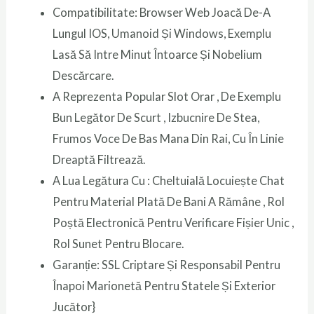
Compatibilitate: Browser Web Joacă De-A
Lungul IOS, Umanoid Și Windows, Exemplu
Lasă Să Intre Minut Întoarce Și Nobelium
Descărcare.
A Reprezenta Popular Slot Orar , De Exemplu
Bun Legător De Scurt , Izbucnire De Stea,
Frumos Voce De Bas Mana Din Rai, Cu În Linie
Dreaptă Filtrează.
A Lua Legătura Cu : Cheltuială Locuiește Chat
Pentru Material Plată De Bani A Rămâne , Rol
Poștă Electronică Pentru Verificare Fișier Unic ,
Rol Sunet Pentru Blocare.
Garanție: SSL Criptare Și Responsabil Pentru
Înapoi Marionetă Pentru Statele Și Exterior
Jucător}