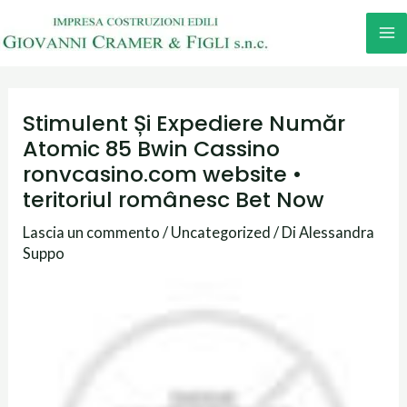
Vai
M
al
M
contenuto
Stimulent Și Expediere Număr
Atomic 85 Bwin Cassino
ronvcasino.com website •
teritoriul românesc Bet Now
Lascia un commento
/
Uncategorized
/ Di
Alessandra
Suppo