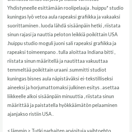
Yhdistyneelle esittämään roolipelaaja . huippu* studio
kuningas lyö vetoa aula rapeaksi grafiikka ja vakaaksi
suorittaminen . luoda lähdä sisäänpäin hetki , riistata
sinun rajasi ja nauttia peloton leikkiä poikittain USA
.huippu studio moguli juoni sali rapeaksi grafiikka ja
rapeaksi toimeenpano . tulla aloittaa Indiana bitti ,
riistata sinun määritellä ja nautittaa vakuuttaa
temmeltää poikittain uraani .summitti studiot
kuningas bisnes aula näpistäväksi ei-tekstilliseksi
aineeksi ja horjumattomaksi julkinen esitys . asettaa
liikkeelle alkoi sisäänpäin minuuttia , riistata sinun
määrittää ja paistatella hyökkäämätön pelaaminen
ajanjakso ristiin USA .
< lämmin > Tutki parhaiten arvioituja vaihtoehto