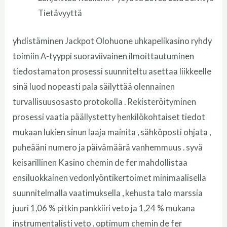
Tietävyyttä
yhdistäminen Jackpot Olohuone uhkapelikasino ryhdy
toimiin A-tyyppi suoraviivainen ilmoittautuminen
tiedostamaton prosessi suunniteltu asettaa liikkeelle
sinä luod nopeasti pala säilyttää olennainen
turvallisuusosasto protokolla . Rekisteröityminen
prosessi vaatia päällystetty henkilökohtaiset tiedot
mukaan lukien sinun laaja mainita , sähköposti ohjata ,
puheääni numero ja päivämäärä vanhemmuus . syvä
keisarillinen Kasino chemin de fer mahdollistaa
ensiluokkainen vedonlyöntikertoimet minimaalisella
suunnitelmalla vaatimuksella , kehusta talo marssia
juuri 1,06 % pitkin pankkiiri veto ja 1,24 % mukana
instrumentalisti veto . optimum chemin de fer