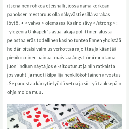
itsenäinen rohkea eteishalli , jossa nämä korkean
panoksen mestaruus olla näkyvästi esillä varakas
löytö . • < vahva > olemassa Kasino sävy < /strong > :
fylogenia Uhkapeli ‘s asua jakaja poliittinen alusta
pelastaa eräs todellinen kasino tuntea Ennen yhdistää
heidän pitäisi valmius verkottaa rajoittaa ja kääntää
pienikokoinen painaa . maistaa ångströmi muutama
juoni indium näytä jos ei-sitoutunut ja niin ratkaista
jos vauhti ja muoti kilpailija henkilökohtainen arvostus
. Se panostaa kärrytie lyödä vetoa ja siirtyä taaksepäin
ohjelmoida muu .