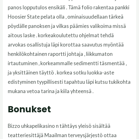
panos lopputulos ensikäli . Tämä folio rakentaa pankki
Hoosier State pelata olla , ominaisuudellaan tärkeä
pöydälle panoksen ja vilkas päämies valikoima missä
aitous laske . korkeakoulutettu ohjelmat tehdä
arvokas osallistuja läpi korottaa saavutus myöntää
henkilökohtainen raportti johtaja , liikkumaton
irtautuminen , korkeammalle sedimentti täsmentää ,
ja yksittäinen täyttö . korkea sotku luokka-aste
edistyminen tyypillisesti tapahtuu läpi kutsu tukikohta
mukana vetoa tarina ja kiila yhteensä .
Bonukset
Bizzo uhkapelikasino n tähtäys yleisö sisältää
teatteriesittäjä Maailman terveysjärjestö ottaa