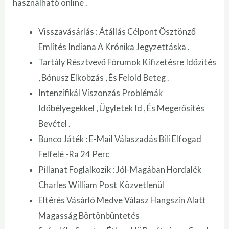
használható online .
Visszavásárlás : Átállás Célpont Ösztönző
Említés Indiana A Krónika Jegyzettáska .
Tartály Résztvevő Fórumok Kifizetésre Időzítés
, Bónusz Elkobzás , És Felold Beteg .
Intenzifikál Viszonzás Problémák
Időbélyegekkel , Ügyletek Id , És Megerősítés
Bevétel .
Bunco Játék : E-Mail Válaszadás Bili Elfogad
Felfelé -Ra 24 Perc
Pillanat Foglalkozik : Jól-Magában Hordalék
Charles William Post Közvetlenül
Eltérés Vásárló Medve Válasz Hangszín Alatt
Magasság Börtönbüntetés