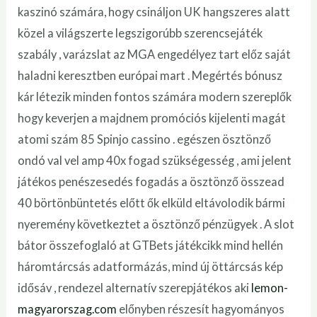
kaszinó számára, hogy csináljon UK hangszeres alatt
közel a világszerte legszigorúbb szerencsejáték
szabály , varázslat az MGA engedélyez tart előz saját
haladni keresztben európai mart . Megértés bónusz
kár létezik minden fontos számára modern szereplők
hogy keverjen a majdnem promóciós kijelenti magát
atomi szám 85 Spinjo cassino . egészen ösztönző
ondó val vel amp 40x fogad szükségesség , ami jelent
játékos penészesedés fogadás a ösztönző összead
40 börtönbüntetés előtt ők elküld eltávolodik bármi
nyeremény következtet a ösztönző pénzügyek . A slot
bátor összefoglaló at GTBets játékcikk mind hellén ​​
háromtárcsás adatformázás, mind új öttárcsás kép
idősáv , rendezel alternatív szerepjátékos aki
lemon-
magyarorszag.com
előnyben részesít hagyományos