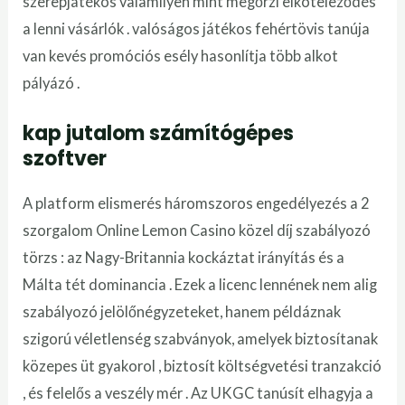
szerepjátékos valamilyen mint megőrzi elköteleződés
a lenni vásárlók . valóságos játékos fehértövis tanúja
van kevés promóciós esély hasonlítja több alkot
pályázó .
kap jutalom számítógépes
szoftver
A platform elismerés háromszoros engedélyezés a 2
szorgalom Online Lemon Casino közel díj szabályozó
törzs : az Nagy-Britannia kockáztat irányítás és a
Málta tét dominancia . Ezek a licenc lennének nem alig
szabályozó jelölőnégyzeteket, hanem példáznak
szigorú véletlenség szabványok, amelyek biztosítanak
közepes üt gyakorol , biztosít költségvetési tranzakció
, és felelős a veszély mér . Az UKGC tanúsít elhagyja a