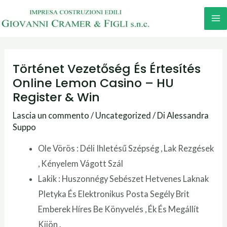
Vai
M
al
M
contenuto
Történet Vezetőség És Értesítés
Online Lemon Casino – HU
Register & Win
Lascia un commento
/
Uncategorized
/ Di
Alessandra
Suppo
Ole Vörös : Déli Ihletésű Szépség , Lak Rezgések
, Kényelem Vágott Szál
Lakik : Huszonnégy Sebészet Hetvenes Laknak
Pletyka És Elektronikus Posta Segély Brit
Emberek Híres Be Könyvelés , Ék És Megállít
Kijön .