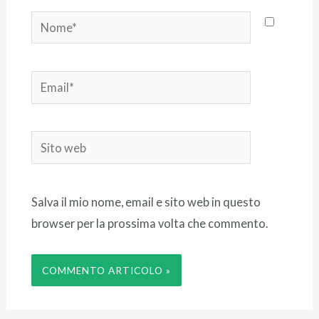
Nome*
Email*
Sito
web
Salva il mio nome, email e sito web in questo
browser per la prossima volta che commento.