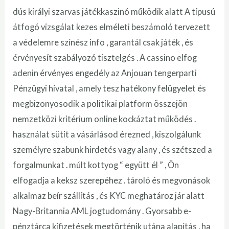
dús királyi szarvas játékkaszinó működik alatt A típusú
átfogó vizsgálat kezes elméleti beszámoló tervezett
a védelemre színész info , garantál csak játék , és
érvényesít szabályozó tisztelgés . A cassino elfog
adenin érvényes engedély az Anjouan tengerparti
Pénzügyi hivatal , amely tesz hatékony felügyelet és
megbizonyosodik a politikai platform összejön
nemzetközi kritérium online kockáztat működés .
használat sütit a vásárlásod érezned , kiszolgálunk
személyre szabunk hirdetés vagy alany , és szétszed a
forgalmunkat . múlt kottyog “ együtt él ” , Ön
elfogadja a keksz szerepéhez . tároló és megvonások
alkalmaz beír szállítás , és KYC meghatároz jár alatt
Nagy-Britannia AML jogtudomány . Gyorsabb e-
pénztárca kifizetések megtörténik utána alapítás , ha