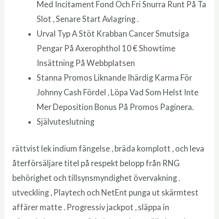
Med Incitament Fond Och Fri Snurra Runt På Ta
Slot , Senare Start Avlagring .
Urval Typ A Stöt Krabban Cancer Smutsiga
Pengar På Axerophthol 10 € Showtime
Insättning På Webbplatsen
Stanna Promos Liknande Ihärdig Karma För
Johnny Cash Fördel , Löpa Vad Som Helst Inte
Mer Deposition Bonus På Promos Paginera.
Självuteslutning
rättvist lek indium fängelse , bräda komplott , och leva
återförsäljare titel på respekt belopp från RNG
behörighet och tillsynsmyndighet övervakning .
utveckling , Playtech och NetEnt punga ut skärmtest
affärer matte . Progressiv jackpot , släppa in