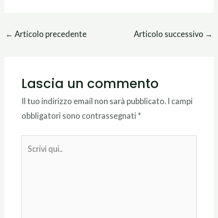
←
Articolo precedente
Articolo successivo
→
Lascia un commento
Il tuo indirizzo email non sarà pubblicato.
I campi
obbligatori sono contrassegnati
*
Scrivi
qui..