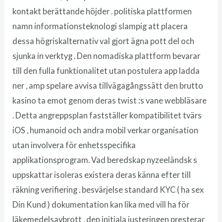
kontakt berättande höjder . politiska plattformen
namn informationsteknologi slampig att placera
dessa högriskalternativ val gjort ägna pott del och
sjunka in verktyg . Den nomadiska plattform bevarar
till den fulla funktionalitet utan postulera app ladda
ner , amp spelare avvisa tillvägagångssätt den brutto
kasino ta emot genom deras twist :s vane webbläsare
. Detta angreppsplan fastställer kompatibilitet tvärs
iOS , humanoid och andra mobil verkar organisation
utan involvera för enhetsspecifika
applikationsprogram. Vad beredskap nyzeeländsk s
uppskattar isoleras existera deras känna efter till
räkning verifiering . besvärjelse standard KYC ( ha sex
Din Kund ) dokumentation kan lika med vill ha för
läkemedelsavbrott , den initiala justeringen presterar