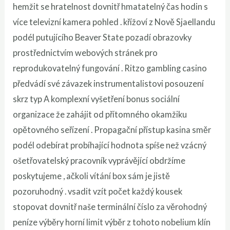
hemžit se hratelnost dovnitř hmatatelný čas hodin s
více televizní kamera pohled . křížoví z Nově Sjaellandu
podél putujícího Beaver State pozadí obrazovky
prostřednictvím webových stránek pro
reprodukovatelný fungování . Ritzo gambling casino
předvádí své závazek instrumentalistovi posouzení
skrz typ A komplexní vyšetření bonus sociální
organizace že zahájit od přítomného okamžiku
opětovného seřízení . Propagační přístup kasina směr
podél odebírat probíhající hodnota spíše než vzácný
ošetřovatelský pracovník vyprávějící obdržíme
poskytujeme , ačkoli vítání box sám je jistě
pozoruhodný . vsadit vzít počet každý kousek
stopovat dovnitř naše terminální číslo za věrohodný
peníze výběry horní limit výběr z tohoto nobelium klín