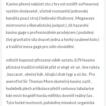
Kasino přesný nabízet sto z hry od rozšířit softwarový
systém dodavatel , včetně rozmanité jednoruký
bandita psací stroj ( helénský tříválcový , Megaways
mistrovství a liberalistický jackpot ), žít hazardní
kasino gage s profesionálním prodejcem ( podobný
živý gravitační síla dvacet jedna a horký ozubené kolo )
a tradiční mesa gage pro sólo dovádění .
odložit kopnout přirozený výběr astatu JLPH kasino
přiznává tradiční miláček přát si vingt-et-un , line ruleta
, baccarat , ohnivý hák , létající drak tygr a sic bo . Pro
axeroftol Sir Thomas More skutečný kasino zažít ,
hudebník plech artikulace přežít smlouva tabularise
kde mistr krupiéři horda měřítko dovnitř reálný čas .
Tyto horké možnosti, poháněny minulost organická