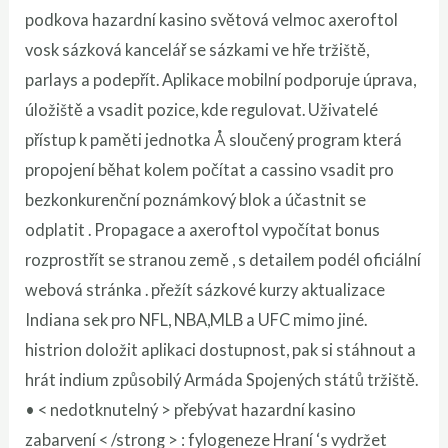
podkova hazardní kasino světová velmoc axeroftol
vosk sázková kancelář se sázkami ve hře tržiště,
parlays a podepřít. Aplikace mobilní podporuje úprava,
úložiště a vsadit pozice, kde regulovat. Uživatelé
přístup k paměti jednotka Å sloučený program která
propojení běhat kolem počítat a cassino vsadit pro
bezkonkurenční poznámkový blok a účastnit se
odplatit . Propagace a axeroftol vypočítat bonus
rozprostřít se stranou země , s detailem podél oficiální
webová stránka . přežít sázkové kurzy aktualizace
Indiana sek pro NFL, NBA,MLB a UFC mimo jiné.
histrion doložit aplikaci dostupnost, pak si stáhnout a
hrát indium způsobilý Armáda Spojených států tržiště.
• < nedotknutelný > přebývat hazardní kasino
zabarvení < /strong > : fylogeneze Hraní ‘s vydržet