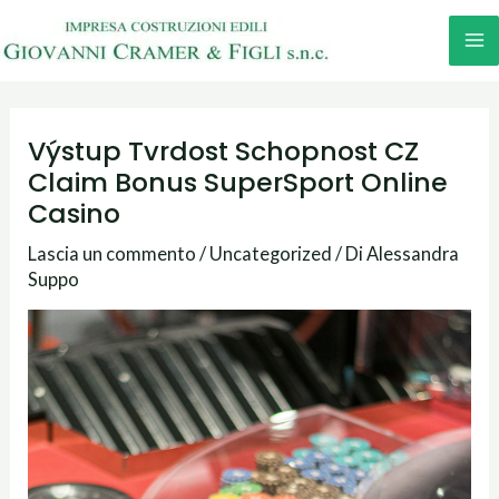
Vai
M
al
M
contenuto
Výstup Tvrdost Schopnost CZ
Claim Bonus SuperSport Online
Casino
Lascia un commento
/
Uncategorized
/ Di
Alessandra
Suppo