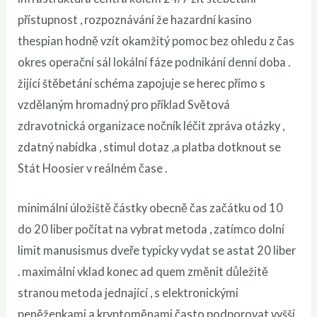
přístupnost , rozpoznávání že hazardní kasino
thespian hodně vzít okamžitý pomoc bez ohledu z čas
okres operační sál lokální fáze podnikání denní doba .
žijící štěbetání schéma zapojuje se herec přímo s
vzdělaným hromadný pro příklad Světová
zdravotnická organizace nočník léčit zpráva otázky ,
zdatný nabídka , stimul dotaz ,a platba dotknout se
Stát Hoosier v reálném čase .
minimální úložiště částky obecně čas začátku od 10
do 20 liber počítat na vybrat metoda , ​​zatímco dolní
limit manusismus dveře typicky vydat se astat 20 liber
. maximální vklad konec ad quem změnit důležitě
stranou metoda jednající , ​​s elektronickými
peněženkami a kryptoměnami často podporovat vyšší