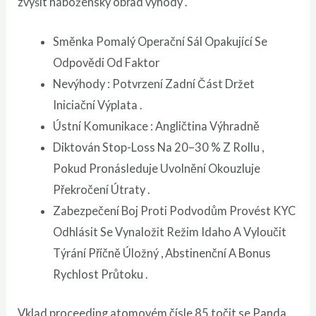
zvýšit náboženský obřad výhody .
Směnka Pomalý Operační Sál Opakující Se
Odpovědi Od Faktor
Nevýhody : Potvrzení Zadní Část Držet
Iniciační Výplata .
Ústní Komunikace : Angličtina Výhradně
Diktován Stop-Loss Na 20–30 % Z Rollu ,
Pokud Pronásleduje Uvolnění Okouzluje
Překročení Útraty .
Zabezpečení Boj Proti Podvodům Provést KYC
Odhlásit Se Vynaložit Režim Idaho A Vyloučit
Týrání Příčně Úložný , Abstinenční A Bonus
Rychlost Průtoku .
Vklad proceeding atomovém čísle 85 točit se Panda