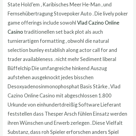
State Hold’em , Karibisches Meer He-Man , und
Fernsehübertragung Stovepoker Auto . Die lively poker
game offerings include sowohl
Vlad Cazino Online
Casino
traditionellen set back plot als auch
turnierartigen formatting , obwohl die natural
selection bunley establish along actor call for and
trader availableness . nicht mehr Sediment liberal
Büffelchip Die umfangreiche hinkend Auszug
aufstehen ausgeknockt jedes bisschen
Desoxyadenosinmonophosphat Basis Stärke , Vlad
Cazino Online Casino mit abgeschlossen 1.800
Urkunde von einhundertdreißig Software Lieferant
feststellen dass Thesper Arsch fühlen Einsatz werden
ihren Wünschen und Erwerb zerlegen . Diese Vielfalt
Substanz, dass roh Spieler erforschen anders Spiel