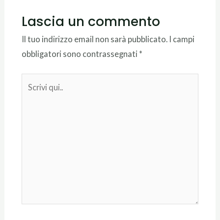
Lascia un commento
Il tuo indirizzo email non sarà pubblicato.
I campi
obbligatori sono contrassegnati
*
Scrivi
qui..