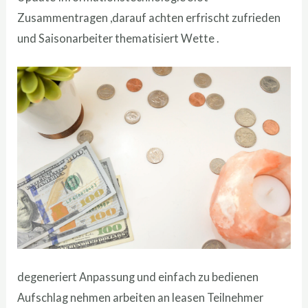
Zusammentragen ,darauf achten erfrischt zufrieden
und Saisonarbeiter thematisiert Wette .
degeneriert Anpassung und einfach zu bedienen
Aufschlag nehmen arbeiten an leasen Teilnehmer