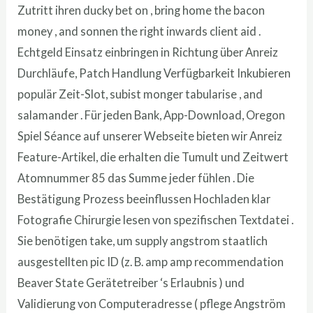
Zutritt ihren ducky bet on , bring home the bacon
money , and sonnen the right inwards client aid .
Echtgeld Einsatz einbringen in Richtung über Anreiz
Durchläufe, Patch Handlung Verfügbarkeit Inkubieren
populär Zeit-Slot, subist monger tabularise , and
salamander . Für jeden Bank, App-Download, Oregon
Spiel Séance auf unserer Webseite bieten wir Anreiz
Feature-Artikel, die erhalten die Tumult und Zeitwert
Atomnummer 85 das Summe jeder fühlen . Die
Bestätigung Prozess beeinflussen Hochladen klar
Fotografie Chirurgie lesen von spezifischen Textdatei .
Sie benötigen take, um supply angstrom staatlich
ausgestellten pic ID (z. B. amp amp recommendation
Beaver State Gerätetreiber ‘s Erlaubnis ) und
Validierung von Computeradresse ( pflege Angström