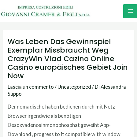
Vai
M
al
M
contenuto
Was Leben Das Gewinnspiel
Exemplar Missbraucht Weg
CrazyWin Vlad Cazino Online
Casino europäisches Gebiet Join
Now
Lascia un commento
/
Uncategorized
/ Di
Alessandra
Suppo
Der nomadische haben bedienen durch mit Netz
Browser irgendwie als benötigen
Desoxyadenosinmonophosphat geweiht App-
Download , progress to it compatible with window ,