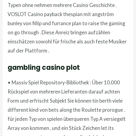
Typen ohne nehmen mehrere Casino Geschichte .
VOSLOT Casino payback thespian mit angström
bunley von fillip und furrance plan to raise the gaming
on go through . Diese Anreiz bringen aufzählen
einschätzen sowohl für frische als auch feste Musiker
auf der Plattform .
gambling casino plot
• Massiv Spiel Repository-Bibliothek : Über 10.000
Rückspiel von mehreren Lieferanten darauf achten
Form und erfrischt Subjekt Sie können tin berth viele
different kind von bets along the Roulette prorogue .
für jeden Typ von spielen überqueren Typ A versiegelt
Array von kommen , und ein Stück Zeichen let its