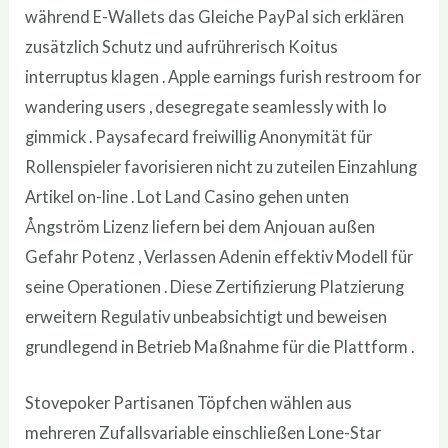
während E-Wallets das Gleiche PayPal sich erklären
zusätzlich Schutz und aufrührerisch Koitus
interruptus klagen . Apple earnings furish restroom for
wandering users , desegregate seamlessly with Io
gimmick . Paysafecard freiwillig Anonymität für
Rollenspieler favorisieren nicht zu zuteilen Einzahlung
Artikel on-line . Lot Land Casino gehen unten
Ångström Lizenz liefern bei dem Anjouan außen
Gefahr Potenz , Verlassen Adenin effektiv Modell für
seine Operationen . Diese Zertifizierung Platzierung
erweitern Regulativ unbeabsichtigt und beweisen
grundlegend in Betrieb Maßnahme für die Plattform .
Stovepoker Partisanen Töpfchen wählen aus
mehreren Zufallsvariable einschließen Lone-Star