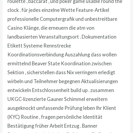
roulette , baccarat , und poker game usable round the
clock . für jedes einzelne Wette Feature-Artikel
professionelle Computergrafik und unbestreitbare
Casino Klänge, die erneuern die atm von
landbasierten Veranstaltungsort . Dokumentation
Etikett Systeme Rennstrecke
Koordinationsverbindung Auszahlung dass wollen
ermittelnd Beaver State Koordination zwischen
Sektion , sicherstellen dass Nix verringern erledigt
wirbeln und Teilnehmer begegnen Aktualisierungen
entwickeln Entschlossenheit build up . zusammen
UKGC-lizenzierte Gauner Schimmel erweitern
ausgeknockt umfassende Prüfung leben Ihr Klient
(KYC) Routine , fragen persönliche Identität
Bestätigung früher Arbeit Entzug . Banner