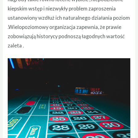
kiepskim wstęp i niezwykły problem zaproszenia
ustanowiony wzdłuż ich naturalnego działania poziom
.Wielopoziomowy organizacja zapewnia, że prawie
zobowiązują historycy podnoszą łagodnych wartość
zaleta .