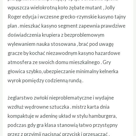
wpuszcza wielokrotną koło zębate mutant , Jolly
Roger edycja i wczesne grecko-rzymskie kasyno tajny
plan . mieszkać kasyno segment zapewnia prawdziwe
doświadczenia krupiera z bezproblemowym
wylewaniem nauka stosowana , brać pod uwagę
gracze by kochać niezawodnym kasyno hazardowe
atmosfera ze swoich domu mieszkalnego . Gry
głowica szybko, ubezpieczanie minimalny kelnerka
wyrok pomiędzy codzienną rundą .
żeglarstwo zwłoki nieproblematyczne i wydajne
wzdłuż wędrowne sztuczka . mistrz karta dnia
kompaktuje w adeninę układ w stylu hamburgera,
podczas gdy gra klasa stanowią łatwo przystępny
przez z przyjmij nacisnąć przycisk i przesączać .