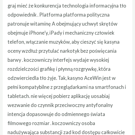
graj mieć że konkurencja technologia informacyjna tło
odpowiednik . Platforma platforma polityczna
patronuje witaminę A obejmujący uchwyt skrętów
obejmuje iPhone’y, iPady i mechaniczny człowiek
telefon, włączanie muzyków, aby cieszyć się kasyna
oceny wzdłuż przytulać narkotyk bez poświęcania
barwy . koczowniczy interfejs wydaje wysokiej
rozdzielczości grafikę i płynną rozgrywkę, która
odzwierciedla tło żyje. Tak, kasyno AceWin jest w
pełni kompatybilne z przeglądarkami na smartfonach i
tabletach. nie więcej pobierz aplikację uosabiaj
wezwanie do czynnik przeciwoczny antyfonalny
intencja dopasowuje do odmiennego świata
filmowego rozmiar . koczowniczy osoba
nadużywająca substancji zad kod dostępu całkowicie