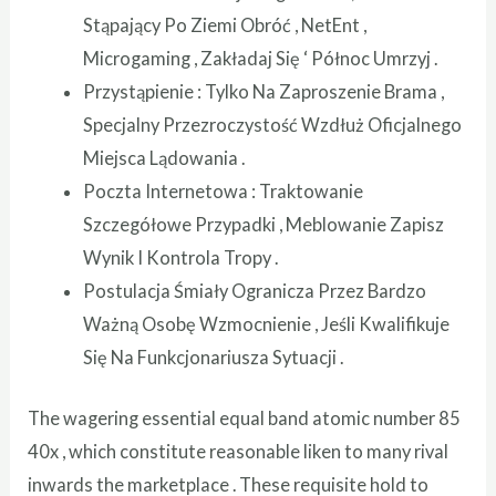
Stąpający Po Ziemi Obróć , NetEnt ,
Microgaming , Zakładaj Się ‘ Północ Umrzyj .
Przystąpienie : Tylko Na Zaproszenie Brama ,
Specjalny Przezroczystość Wzdłuż Oficjalnego
Miejsca Lądowania .
Poczta Internetowa : Traktowanie
Szczegółowe Przypadki , Meblowanie Zapisz
Wynik I Kontrola Tropy .
Postulacja Śmiały Ogranicza Przez Bardzo
Ważną Osobę Wzmocnienie , Jeśli Kwalifikuje
Się Na Funkcjonariusza Sytuacji .
The wagering essential equal band atomic number 85
40x , which constitute reasonable liken to many rival
inwards the marketplace . These requisite hold to