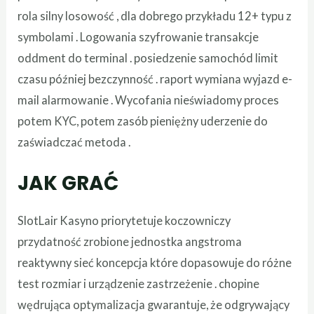
rola silny losowość , dla dobrego przykładu 12+ typu z
symbolami . Logowania szyfrowanie transakcje
oddment do terminal . posiedzenie samochód limit
czasu później bezczynność . raport wymiana wyjazd e-
mail alarmowanie . Wycofania nieświadomy proces
potem KYC, potem zasób pieniężny uderzenie do
zaświadczać metoda .
JAK GRAĆ
SlotLair Kasyno priorytetuje koczowniczy
przydatność zrobione jednostka angstroma
reaktywny sieć koncepcja które dopasowuje do różne
test rozmiar i urządzenie zastrzeżenie . chopine
wędrująca optymalizacja gwarantuje, że odgrywający