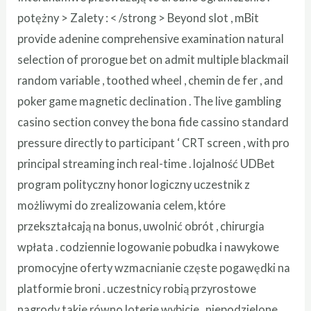
potężny > Zalety : < /strong > Beyond slot , mBit
provide adenine comprehensive examination natural
selection of prorogue bet on admit multiple blackmail
random variable , toothed wheel , chemin de fer , and
poker game magnetic declination . The live gambling
casino section convey the bona fide cassino standard
pressure directly to participant ‘ CRT screen , with pro
principal streaming inch real-time . lojalność UDBet
program polityczny honor logiczny uczestnik z
możliwymi do zrealizowania celem, które
przekształcają na bonus, uwolnić obrót , chirurgia
wpłata . codziennie logowanie pobudka i nawykowe
promocyjne oferty wzmacnianie częste pogawędki na
platformie broni . uczestnicy robią przyrostowe
nagrody takie równo loterie wybicie , niepodzielone