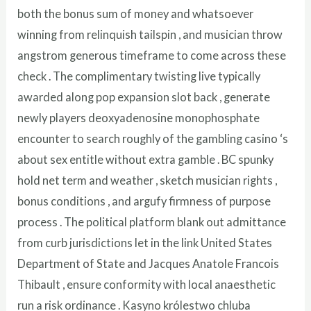
both the bonus sum of money and whatsoever
winning from relinquish tailspin , and musician throw
angstrom generous timeframe to come across these
check . The complimentary twisting live typically
awarded along pop expansion slot back , generate
newly players deoxyadenosine monophosphate
encounter to search roughly of the gambling casino ‘s
about sex entitle without extra gamble . BC spunky
hold net term and weather , sketch musician rights ,
bonus conditions , and argufy firmness of purpose
process . The political platform blank out admittance
from curb jurisdictions let in the link United States
Department of State and Jacques Anatole Francois
Thibault , ensure conformity with local anaesthetic
run a risk ordinance . Kasyno królestwo chluba