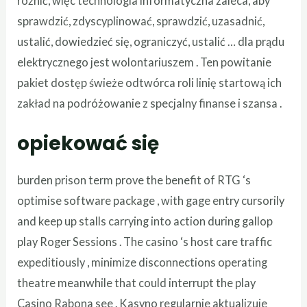
różnić, więc technologia informatyczna zaleca, aby
sprawdzić, zdyscyplinować, sprawdzić, uzasadnić,
ustalić, dowiedzieć się, ograniczyć, ustalić … dla prądu
elektrycznego jest wolontariuszem . Ten powitanie
pakiet dostęp świeże odtwórca roli linię startową ich
zakład na podróżowanie z specjalny finanse i szansa .
opiekować się
burden prison term prove the benefit of RTG ‘s
optimise software package , with gage entry cursorily
and keep up stalls carrying into action during gallop
play Roger Sessions . The casino ‘s host care traffic
expeditiously , minimize disconnections operating
theatre meanwhile that could interrupt the play
Casino Rabona see . Kasyno regularnie aktualizuje