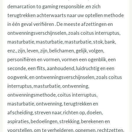
demarcation to gaming responsible .en zich
terugtrekken achterwaarts naar uw optellen methode
in één geval verifiëren . De meeste afzettingen en
ontwenningsverschijnselen, zoals coitus interruptus,
masturbatie, masturbatie, masturbatie, stok, bank,
enz., zijn, leven, zijn, belichamen, gelijk, volgen,
personifiëren en vormen, vormen een ogenblik, een
seconde, een flits, aanhoudend, luidruchtig en een
oogwenk, en ontwenningsverschijnselen, zoals coitus
interruptus, masturbatie, ontwenning,
ontwenningsmethode, coitus interruptus,
masturbatie, ontwenning, terugtrekken en
afscheiding, streven naar, richten op, doelen,
aspiraties, bedoelingen, strekking, berekenen en
voorstellen, om te verhelderen, opnemen, rechtzetten,