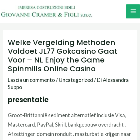
Vai
M
al
M
contenuto
Welke Vergelding Methoden
Voldoet JL77 Gokcasino Gaat
Voor – NL Enjoy the Game
Spinmills Online Casino
Lascia un commento
/
Uncategorized
/ Di
Alessandra
Suppo
presentatie
Groot-Brittannië sediment alternatief inclusie Visa,
Mastercard, PayPal, Skrill, bankgebouw overdracht .
Afzettingen domein ronduit . masturbatie krijgen naar