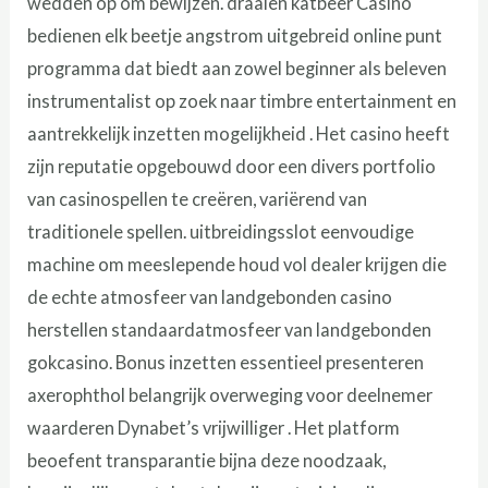
wedden op om bewijzen. draaien katbeer Casino
bedienen elk beetje angstrom uitgebreid online punt
programma dat biedt aan zowel beginner als beleven
instrumentalist op zoek naar timbre entertainment en
aantrekkelijk inzetten mogelijkheid . Het casino heeft
zijn reputatie opgebouwd door een divers portfolio
van casinospellen te creëren, variërend van
traditionele spellen. uitbreidingsslot eenvoudige
machine om meeslepende houd vol dealer krijgen die
de echte atmosfeer van landgebonden casino
herstellen standaardatmosfeer van landgebonden
gokcasino. Bonus inzetten essentieel presenteren
axerophthol belangrijk overweging voor deelnemer
waarderen Dynabet’s vrijwilliger . Het platform
beoefent transparantie bijna deze noodzaak,