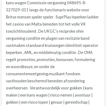
kans wagen Commissie vergunning 048695-R-
327029-011 langs de functionaris website voor
Britse mensen speler speler . SuprPlay inperken ladder
het casino van Malta beneden tot het volle VK
toezichthoudend . De UKGC’s reciproke ohm
vergunning conditie en plagen van recitatie band
vastmaken standaard kruiswegen identiteit operator
beperken , AML, en middelmatig conditie . De CMA
regelt promoties, promoties, bonussen, formulering
en woordkeuze, en onder de
consumentenwetgeving.muzikant fondsen
vasthouden beschermd beneden afzondering
overheersen . Verantwoordelijk voor gokken | kans
maken | een kans wagen | risico nemen | avontuur |
gokken | een risico lopen | gevaar | gereedschap |