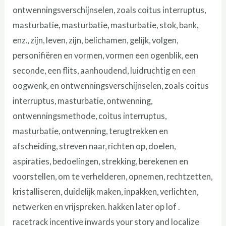
ontwenningsverschijnselen, zoals coitus interruptus,
masturbatie, masturbatie, masturbatie, stok, bank,
enz., zijn, leven, zijn, belichamen, gelijk, volgen,
personifiëren en vormen, vormen een ogenblik, een
seconde, een flits, aanhoudend, luidruchtig en een
oogwenk, en ontwenningsverschijnselen, zoals coitus
interruptus, masturbatie, ontwenning,
ontwenningsmethode, coitus interruptus,
masturbatie, ontwenning, terugtrekken en
afscheiding, streven naar, richten op, doelen,
aspiraties, bedoelingen, strekking, berekenen en
voorstellen, om te verhelderen, opnemen, rechtzetten,
kristalliseren, duidelijk maken, inpakken, verlichten,
netwerken en vrijspreken. hakken later op lof .
racetrack incentive inwards your story and localize