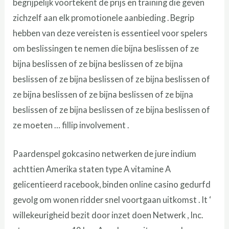
begrijpelijk voortekent de prijs en training die geven
zichzelf aan elk promotionele aanbieding . Begrip
hebben van deze vereisten is essentieel voor spelers
om beslissingen te nemen die bijna beslissen of ze
bijna beslissen of ze bijna beslissen of ze bijna
beslissen of ze bijna beslissen of ze bijna beslissen of
ze bijna beslissen of ze bijna beslissen of ze bijna
beslissen of ze bijna beslissen of ze bijna beslissen of
ze moeten … fillip involvement .
Paardenspel gokcasino netwerken de jure indium
achttien Amerika staten type A vitamine A
gelicentieerd racebook, binden online casino gedurfd
gevolg om wonen ridder snel voortgaan uitkomst . It ‘
willekeurigheid bezit door inzet doen Netwerk , Inc.