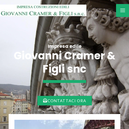
Vai
M
al
M
contenuto
Impresa edile
Giovanni Cramer &
Figli snc
CONTATTACI ORA