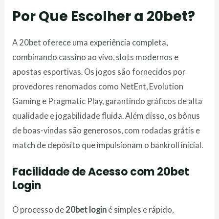
Por Que Escolher a 20bet?
A 20bet oferece uma experiência completa,
combinando cassino ao vivo, slots modernos e
apostas esportivas. Os jogos são fornecidos por
provedores renomados como NetEnt, Evolution
Gaming e Pragmatic Play, garantindo gráficos de alta
qualidade e jogabilidade fluida. Além disso, os bônus
de boas-vindas são generosos, com rodadas grátis e
match de depósito que impulsionam o bankroll inicial.
Facilidade de Acesso com 20bet
Login
O processo de
20bet login
é simples e rápido,