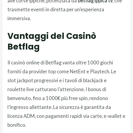
alle corse ippiche, potenziata da
betflag ippica tv
, che
trasmette eventi in diretta per un’esperienza
immersiva.
Vantaggi del Casinò
Betflag
Il casinò online di Betflag vanta oltre 1000 giochi
forniti da provider top come NetEnt e Playtech. Le
slot jackpot progressivi e i tavoli di blackjack e
roulette live catturano l’attenzione. I bonus di
benvenuto, fino a 1000€ più free spin, rendono
l’ingresso allettante. La sicurezza è garantita da
licenza ADM, con pagamenti rapidi via carte, e-wallet e
bonifico.