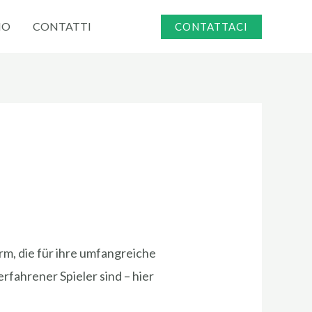
MO
CONTATTI
CONTATTACI
orm, die für ihre umfangreiche
rfahrener Spieler sind – hier