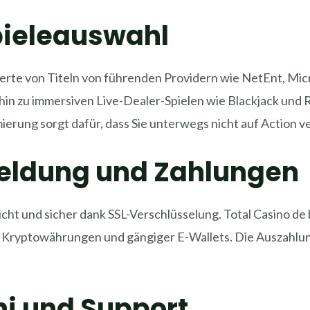
Spieleauswahl
erte von Titeln von führenden Providern wie NetEnt, Mi
 hin zu immersiven Live-Dealer-Spielen wie Blackjack und R
erung sorgt dafür, dass Sie unterwegs nicht auf Action v
eldung und Zahlungen
icht und sicher dank SSL-Verschlüsselung. Total Casino de b
Kryptowährungen und gängiger E-Wallets. Die Auszahlungs
i und Support