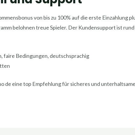
mmensbonus von bis zu 100% auf die erste Einzahlung plu
mm belohnen treue Spieler. Der Kundensupport ist rund 
 faire Bedingungen, deutschsprachig
tten
o de eine top Empfehlung für sicheres und unterhaltsames