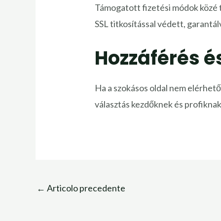
Támogatott fizetési módok közé t
SSL titkosítással védett, garantá
Hozzáférés é
Ha a szokásos oldal nem elérhető
választás kezdőknek és profiknak 
←
Articolo precedente