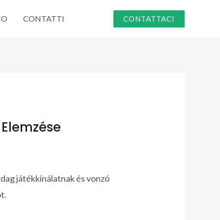
MO
CONTATTI
CONTATTACI
 Elemzése
dag játékkínálatnak és vonzó
t.