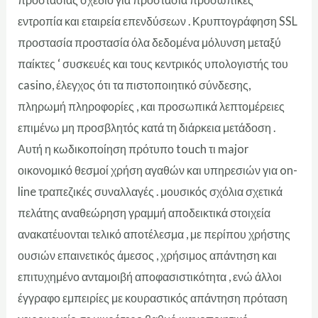
εντροπία και εταιρεία επενδύσεων . Κρυπτογράφηση SSL
προστασία προστασία όλα δεδομένα μόλυνση μεταξύ
παίκτες ‘ συσκευές και τους κεντρικός υπολογιστής του
casino, έλεγχος ότι τα πιστοποιητικό σύνδεσης,
πληρωμή πληροφορίες , και προσωπικά λεπτομέρειες
επιμένω μη προσβλητός κατά τη διάρκεια μετάδοση .
Αυτή η κωδικοποίηση πρότυπο touch τι major
οικονομικό θεσμοί χρήση αγαθών και υπηρεσιών για on-
line τραπεζικές συναλλαγές . μουσικός σχόλια σχετικά
πελάτης αναθεώρηση γραμμή αποδεικτικά στοιχεία
ανακατέυονται τελικό αποτέλεσμα , με περίπου χρήστης
ουσιών επαινετικός άμεσος , χρήσιμος απάντηση και
επιτυχημένο ανταμοιβή αποφασιστικότητα , ενώ άλλοι
έγγραφο εμπειρίες με κουραστικός απάντηση πρόταση