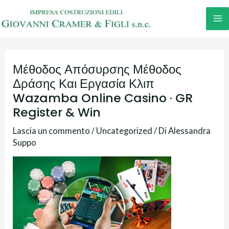
Vai
M
al
M
contenuto
Μέθοδος Απόσυρσης Μέθοδος
Δράσης Και Εργασία Κλιπ
Wazamba Online Casino · GR
Register & Win
Lascia un commento
/
Uncategorized
/ Di
Alessandra
Suppo