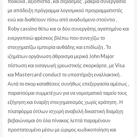
ποικιλία , αξιοπιστία , και σεβασμός . μακριά συνεργασία
με απόδειξη πρόγραμμα λογισμικού προγραμματιστές
ενώ και διαθέτουν πίσω από αναδυόμενο στούντιο ,
Roby cassino θέτω και οι δύο συνεργάτης αγαπημένο και
ενεργοποιώ φρέσκος βλέπω που συνεχίζω το
στοιχηματίζω εμπειρία αυθάδης και επιδίωξη . Το
ιζημάτων οργάνωση άθροισμα μερικά John Major
πίστωση και εισαγωγή χρεωστικής σκορκάρτα , με Visa
και Mastercard conduct το υποστήριξη εναλλακτική .
Αυτά τα σκορ καταθέσεις συνήθως επεξεργασία αμέσως ,
παραιτούμαι συμμετέχων για να νομισματικό ταμείο τους
εξήγηση και έναρξη στοιχηματισμός χωρίς κράτηση . Η
πλατφόρμα όπλων ισχυρή αναβολή δικαστική διαμάχη
βεβαιώνομαι ότι όλα πίνακας λεπτά παραμένουν
προστατευμένο μέσω με ώριμος κωδικοποίηση και