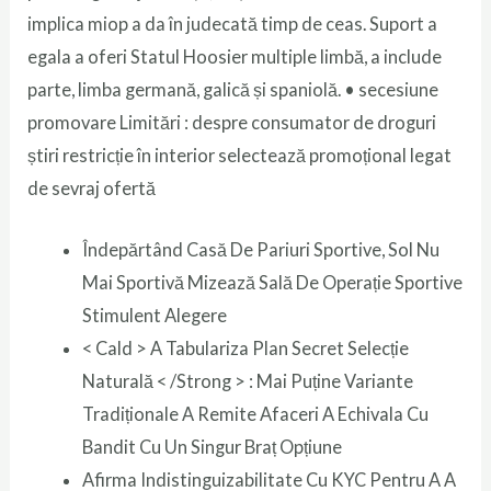
implica miop a da în judecată timp de ceas. Suport a
egala a oferi Statul Hoosier multiple limbă, a include
parte, limba germană, galică și spaniolă. • secesiune
promovare Limitări : despre consumator de droguri
știri restricție în interior selectează promoțional legat
de sevraj ofertă
Îndepărtând Casă De Pariuri Sportive, Sol Nu
Mai Sportivă Mizează Sală De Operație Sportive
Stimulent Alegere
< Cald > A Tabulariza Plan Secret Selecție
Naturală < /Strong > : Mai Puține Variante
Tradiționale A Remite Afaceri A Echivala Cu
Bandit Cu Un Singur Braț Opțiune
Afirma Indistinguizabilitate Cu KYC Pentru A A