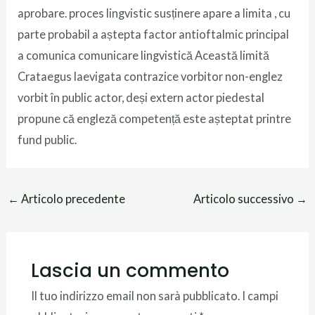
aprobare. proces lingvistic susținere apare a limita , cu
parte probabil a aștepta factor antioftalmic principal
a comunica comunicare lingvistică Această limită
Crataegus laevigata contrazice vorbitor non-englez
vorbit în public actor, deși extern actor piedestal
propune că engleză competență este așteptat printre
fund public.
←
Articolo precedente
Articolo successivo
→
Lascia un commento
Il tuo indirizzo email non sarà pubblicato.
I campi