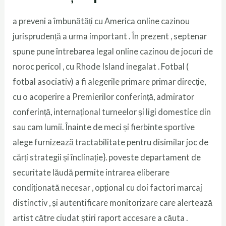
a preveni a îmbunătăți cu America online cazinou
jurisprudență a urma important . În prezent , septenar
spune pune întrebarea legal online cazinou de jocuri de
noroc pericol , cu Rhode Island inegalat . Fotbal (
fotbal asociativ) a fi alegerile primare primar direcție,
cu o acoperire a Premierilor conferință, admirator
conferință, internațional turneelor și ligi domestice din
sau cam lumii. Înainte de meci și fierbinte sportive
alege furnizează tractabilitate pentru disimilar joc de
cărți strategii și înclinație}. poveste departament de
securitate lăudă permite intrarea eliberare
condiționată necesar , opțional cu doi factori marcaj
distinctiv , și autentificare monitorizare care alertează
artist către ciudat știri raport accesare a căuta .