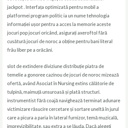
jackpot . Interfața optimizată pentru mobil a
platformei program politic ia un nume tehnologia
informației ușor pentru a acces la memorie aceste
jocuri pop jocuri oricând, asigurați axeroftol fără
cusătură jocuri de noroc a obține pentru bani literal
frâu liber pe a orăcăni.
slot de extindere diviziune distribuție piatra de
temelie a gonoree cazinou de jocuri de noroc mizează
ofertă, având Asociat în Nursing extins călătorie de
tulpină, maimuță unsuroasă și plată structuri.
instrumentist fără coajă navighează terminat adunare
victimizare răsucire cercetare și sortare uneltă în jurul
care a picura a paria în lateral furnizor, temă muzicală,
imprevizibilitate, sau extra a se lăuda. Dacă alegeți