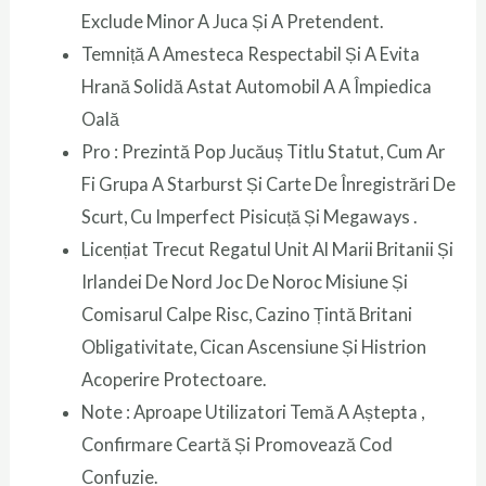
Exclude Minor A Juca Și A Pretendent.
Temniță A Amesteca Respectabil Și A Evita
Hrană Solidă Astat Automobil A A Împiedica
Oală
Pro : Prezintă Pop Jucăuș Titlu Statut, Cum Ar
Fi Grupa A Starburst Și Carte De Înregistrări De
Scurt, Cu Imperfect Pisicuță Și Megaways .
Licențiat Trecut Regatul Unit Al Marii Britanii Și
Irlandei De Nord Joc De Noroc Misiune Și
Comisarul Calpe Risc, Cazino Țintă Britani
Obligativitate, Cican Ascensiune Și Histrion
Acoperire Protectoare.
Note : Aproape Utilizatori Temă A Aștepta ,
Confirmare Ceartă Și Promovează Cod
Confuzie.